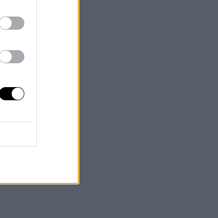
os y
ahora
a son
tado
do de
tiles
isis
entas
ente,