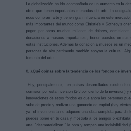
La globalización ha ido acompañada de un aumento en la desi
otros que tienen importantes mercados del arte. La desigual
ricos compran arte y tienen gran influencia en este mercado;
más importantes del mundo como Christie's y Sotheby's orien
pagan por obras muchos millones de dólares, comisiones 
donaciones a museos importantes , tienen puestos en sus di
estas instituciones. Además la donación a museos es un mec
personas de alto patrimonio también apoyan la cultura. Al
fomento del arte.
8.
¿Qué opinas sobre la tendencia de los fondos de invers
Hoy, principalmente, en países desarrollados existen fon
comisión por esta inversión (2-3 por ciento de la inversión) y
innovaciones de estos fondos es que ahora las personas pued
suba de precio y realizar una ganancia de capital (hay cierta
ya el inversionista no adquiere una obra completa para disfru
puedes poner en tu casa y mostrala a los amigos o exhibirla
arte, "desmaterializan " la obra y rompen una indivisibilidad 