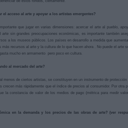
 beneficiar de estos fondos, ciertamente.
 el acceso al arte y apoyar a los artistas emergentes?
importante que jugar en varias dimensiones: acercar el arte al pueblo, apo
al arte sin grandes preocupaciones económicas, es importante también ase
ursos a los museos públicos. Los países en desarrollo a medida que aument
 más recursos al arte y la cultura de lo que hacen ahora . No puede el arte s
Se gasta mucho en armamento pero poco en cultura.
tando al mercado del arte?
l menos de ciertos artistas, se constituyen en un instrumento de protección
ras crecen más rápidamente que el índice de precios al consumidor. Por otra p
que la constancia de valor de los medios de pago (métrica para medir valo
ómica en la demanda y los precios de las obras de arte? (ver respu