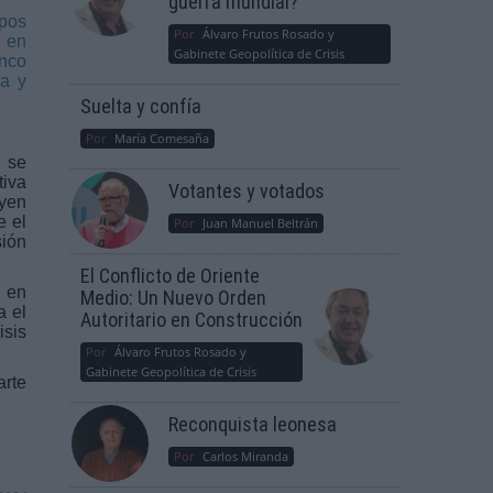
guerra mundial?
mpos
Por
Álvaro Frutos Rosado y
o en
Gabinete Geopolítica de Crisis
anco
ca y
Suelta y confía
Por
María Comesaña
, se
iva
Votantes y votados
uyen
e el
Por
Juan Manuel Beltrán
sión
El Conflicto de Oriente
l en
Medio: Un Nuevo Orden
a el
Autoritario en Construcción
isis
Por
Álvaro Frutos Rosado y
Gabinete Geopolítica de Crisis
arte
Reconquista leonesa
Por
Carlos Miranda