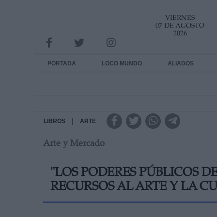
VIERNES
INFORMACION SOBRE LA PROTECCIÓN DE TUS DATOS
07 DE AGOSTO
2026
Responsable:
Finalidad:
PORTADA
LOCO MUNDO
ALIADOS
Datos tratados:
Legitimación:
Destinatarios:
|
LIBROS
ARTE
Arte y Mercado
Derechos:
link
"LOS PODERES PÚBLICOS 
Información adicional
link
RECURSOS AL ARTE Y LA 