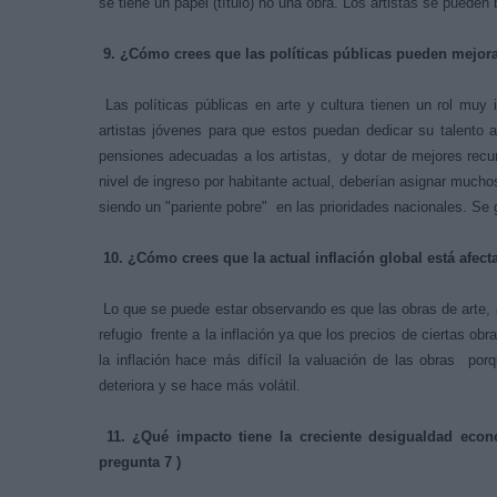
se tiene un papel (título) no una obra. Los artistas se pueden
9. ¿Cómo crees que las políticas públicas pueden mejorar
Las políticas públicas en arte y cultura tienen un rol muy 
artistas jóvenes para que estos puedan dedicar su talento 
pensiones adecuadas a los artistas, y dotar de mejores rec
nivel de ingreso por habitante actual, deberían asignar muchos
siendo un "pariente pobre" en las prioridades nacionales. 
10. ¿Cómo crees que la actual inflación global está afec
Lo que se puede estar observando es que las obras de arte, a
refugio frente a la inflación ya que los precios de ciertas ob
la inflación hace más difícil la valuación de las obras por
deteriora y se hace más volátil.
11. ¿Qué impacto tiene la creciente desigualdad econ
pregunta 7 )