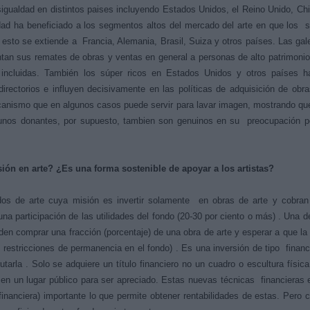
gualdad en distintos paises incluyendo Estados Unidos, el Reino Unido, Ch
dad ha beneficiado a los segmentos altos del mercado del arte en que los 
 esto se extiende a Francia, Alemania, Brasil, Suiza y otros países. Las gal
tan sus remates de obras y ventas en general a personas de alto patrimoni
incluidas. También los súper ricos en Estados Unidos y otros países h
rectorios e influyen decisivamente en las políticas de adquisición de obr
anismo que en algunos casos puede servir para lavar imagen, mostrando qu
gunos donantes, por supuesto, tambien son genuinos en su preocupación po
ión en arte? ¿Es una forma sostenible de apoyar a los artistas?
dos de arte cuya misión es invertir solamente en obras de arte y cobran
 una participación de las utilidades del fondo (20-30 por ciento o más) . Una d
en comprar una fracción (porcentaje) de una obra de arte y esperar a que la
s restricciones de permanencia en el fondo) . Es una inversión de tipo financ
tarla . Solo se adquiere un título financiero no un cuadro o escultura físic
 en un lugar público para ser apreciado. Estas nuevas técnicas financieras 
(financiera) importante lo que permite obtener rentabilidades de estas. Pero c