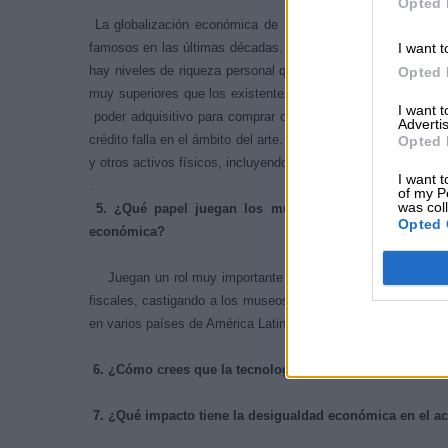
Opted 
La globalización económica de los últimos 30 años ha lle
I want t
famosos en las últimas décadas. Un parte de la explicacion e
hay niveles de riqueza personal que se han ampliado a mas 
Opted 
muy superiores que los existentes hace 40-50 años atras. 
I want 
poder adquisitivo para comprar obras de arte. Por otra par
Advertis
crédito falla en el ámbito del arte. Al mismo, tiempo el arte 
Opted 
y otros activos físicos, incluyendo propiedades
I want t
.
of my P
was col
5. ¿Qué papel juegan los museos y las instituciones
Opted 
económica?
Juegan un rol muy importante en la medida que los gobierno
fiscales, castigando a los museos públicos, la promoción del
en varios países de América Latina en épocas de crisis eco
6. ¿Cómo crees que la tecnología está cambiando la forma
7. ¿Qué impacto tiene la desigualdad económica en el acc