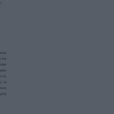
no
esta
e los
nder
dades
no es
), la
imera
ylor)