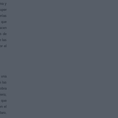
ina y
super
erías
o que
acen
as de
e las
r el
 una
e las
 obra
iera;
a que
en el
laro,