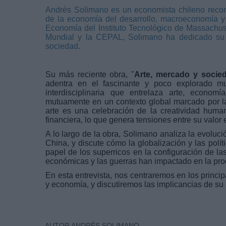
Andrés Solimano es un economista chileno recon
de la economía del desarrollo, macroeconomía y 
Economía del Instituto Tecnológico de Massachus
Mundial y la CEPAL, Solimano ha dedicado su ca
sociedad.
Su más reciente obra, "
Arte, mercado y socie
adentra en el fascinante y poco explorado mu
interdisciplinaria que entrelaza arte, econom
mutuamente en un contexto global marcado por la
arte es una celebración de la creatividad huma
financiera, lo que genera tensiones entre su valor 
A lo largo de la obra, Solimano analiza la evoluci
China, y discute cómo la globalización y las po
papel de los superricos en la configuración de la
económicas y las guerras han impactado en la prod
En esta entrevista, nos centraremos en los princip
y economía, y discutiremos las implicancias de su i
AUTOR ANDRÉS SOLIMANO