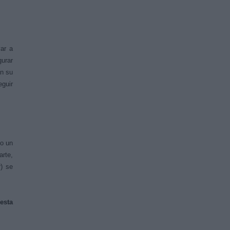
yar a
gurar
an su
eguir
 o un
arte,
r) se
esta