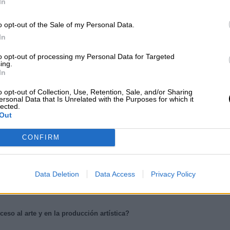
In
vado a una explosion de los precios de obras de los artistas mas conocid
o opt-out of the Sale of my Personal Data.
s que los mercados nacionales se han ampliado al exterior; por otra parte, 
personas (anuque sigue siendo una elite) y los niveles de liquidez privad
In
Sin embargo, también hay un segmento muy amplio de la población con limi
to opt-out of processing my Personal Data for Targeted
te, en general los bancos no prestan dinero para comprar obras: el merca
ing.
se ha convertido en una forma de inversión que compite con las acciones bursá
In
o opt-out of Collection, Use, Retention, Sale, and/or Sharing
ersonal Data that Is Unrelated with the Purposes for which it
lected.
 públicas en la preservación y promoción del arte en tiempos de cr
Out
CONFIRM
s no corten los presupuestos orientados a la cultura para mejorar las cu
 arte y el apoyo a los artistas. Este tipo de ajuste se ha dado, lamentablem
nómicas.
Data Deletion
Data Access
Privacy Policy
 en que se compra y se valora el arte? (ver respuesta a pregunta 12).
eso al arte y en la producción artística?