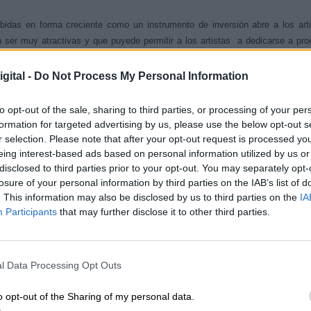
bidas en forma creciente como un instrumento de inversión abre a los art
ser muy atractivas y que puyede permitir a los artistas a dedicarse a pro
 lado, se corre el riesgo de que la demanda del mercado defina los temas d
ptual. Es un complejo equilibrio que los artistas deberán transitar.
gital -
Do Not Process My Personal Information
países desarrollados y en países en desarrollo?
to opt-out of the sale, sharing to third parties, or processing of your per
ndidos, hay más poder de compra del público y mayor apoyo del Estado al 
formation for targeted advertising by us, please use the below opt-out s
ses estadísticas disponibles de datos de precios de obras y transaccione
r selection. Please note that after your opt-out request is processed y
ollo. No obstante , a partir del ano 2000, aproximadamente, destaca la f
eing interest-based ads based on personal information utilized by us or
disclosed to third parties prior to your opt-out. You may separately opt-
rgente y en desarrollo. En la actualidad China hoy es el segundo mercado de
losure of your personal information by third parties on the IAB’s list of
nándose con el Reino Unido. El mercado mas importante de arte está en Es
. This information may also be disclosed by us to third parties on the
IA
 transado de obras . Por otra parte, el arte chino es muy interesante y de 
Participants
that may further disclose it to other third parties.
ntas chinas, gouache) qué óleo y se combinan textos caligráficos con pintu
ón de arte en períodos imperiales, en la China moderna y después de 1949 
 el sector a influencias occidentales en contenidos y se internacionaliza
o de arte más importante de oriente.
l Data Processing Opt Outs
o opt-out of the Sharing of my personal data.
rte y en la valoración de las obras?