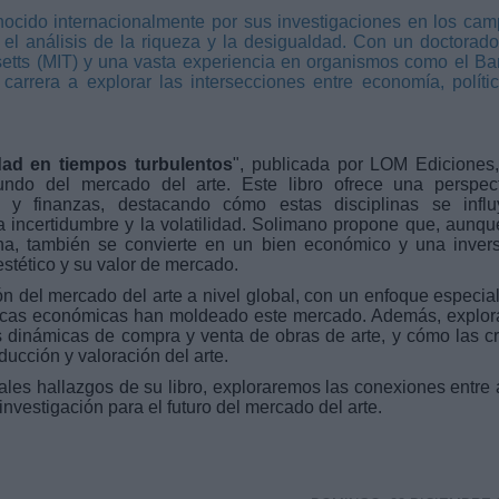
ocido internacionalmente por sus investigaciones en los ca
el análisis de la riqueza y la desigualdad. Con un doctorad
etts (MIT) y una vasta experiencia en organismos como el B
rrera a explorar las intersecciones entre economía, políti
dad en tiempos turbulentos
", publicada por LOM Ediciones
ndo del mercado del arte. Este libro ofrece una perspect
ía y finanzas, destacando cómo estas disciplinas se infl
 incertidumbre y la volatilidad. Solimano propone que, aunqu
na, también se convierte en un bien económico y una inver
estético y su valor de mercado.
ón del mercado del arte a nivel global, con un enfoque especia
líticas económicas han moldeado este mercado. Además, explor
s dinámicas de compra y venta de obras de arte, y cómo las cr
ucción y valoración del arte.
ales hallazgos de su libro, exploraremos las conexiones entre 
nvestigación para el futuro del mercado del arte.