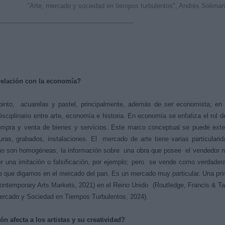
"Arte, mercado y sociedad en tiempos turbulentos", Andrés Solima
u relación con la economía?
nto, acuarelas y pastel, principalmente, además de ser economista; en 
sciplinario entre arte, economía e historia. En economía se enfatiza el rol d
ompra y venta de bienes y servicios. Este marco conceptual se puede exte
ras, grabados, instalaciones. El mercado de arte tiene varias particulari
s no son homogéneas, la información sobre una obra que posee el vendedor 
 una imitación o falsificación, por ejemplo; pero se vende como verdadera
e que digamos en el mercado del pan. Es un mercado muy particular. Una pr
 Contemporary Arts Markets, 2021) en el Reino Unido (Routledge, Francis & Ta
Mercado y Sociedad en Tiempos Turbulentos, 2024).
n afecta a los artistas y su creatividad?