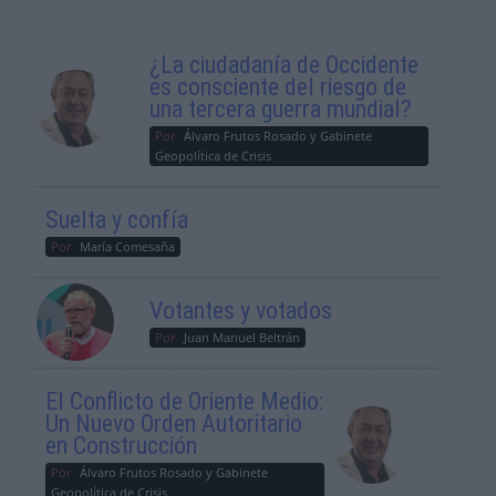
¿La ciudadanía de Occidente
es consciente del riesgo de
una tercera guerra mundial?
Por
Álvaro Frutos Rosado y Gabinete
Geopolítica de Crisis
Suelta y confía
Por
María Comesaña
Votantes y votados
Por
Juan Manuel Beltrán
El Conflicto de Oriente Medio:
Un Nuevo Orden Autoritario
en Construcción
Por
Álvaro Frutos Rosado y Gabinete
Geopolítica de Crisis