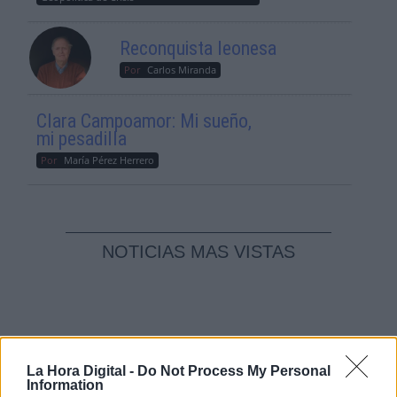
Reconquista leonesa
Por
Carlos Miranda
Clara Campoamor: Mi sueño,
mi pesadilla
Por
María Pérez Herrero
NOTICIAS MAS VISTAS
|
UNIÓN EUROPEA
OPINIONES PLURALES
La Hora Digital -
Do Not Process My Personal
Information