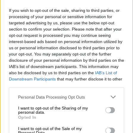
¿Qué le pasa a la locomotora
If you wish to opt-out of the sale, sharing to third parties, or
alemana?
processing of your personal or sensitive information for
targeted advertising by us, please use the below opt-out
section to confirm your selection. Please note that after your
Europa está huérfana. El modelo político surgido
opt-out request is processed you may continue seeing
tras la II Guerra Mundial, ha durado mucho, ha
interest-based ads based on personal information utilized by
mantenido la paz y el crecimiento pero ha tocado a
su fin.
us or personal information disclosed to third parties prior to
your opt-out. You may separately opt-out of the further
disclosure of your personal information by third parties on the
LUNES, 25 NOVIEMBRE 2024
IAB’s list of downstream participants. This information may
AUTOR ANNA BALLETBÒ
also be disclosed by us to third parties on the
IAB’s List of
Mas artículos del mismo autor/a
Downstream Participants
that may further disclose it to other
third parties.
Personal Data Processing Opt Outs
I want to opt-out of the Sharing of my
personal data.
Opted In
I want to opt-out of the Sale of my
Personal Data.