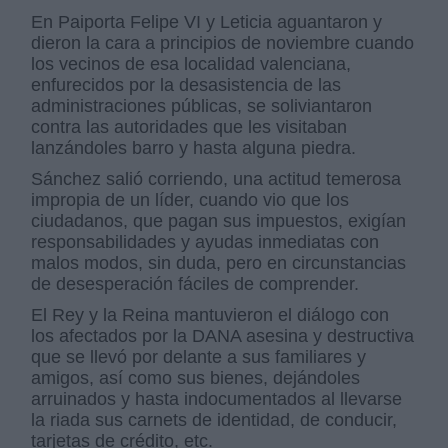
En Paiporta Felipe VI y Leticia aguantaron y
dieron la cara a principios de noviembre cuando
los vecinos de esa localidad valenciana,
enfurecidos por la desasistencia de las
administraciones públicas, se soliviantaron
contra las autoridades que les visitaban
Derechos:
lanzándoles barro y hasta alguna piedra.
Sánchez salió corriendo, una actitud temerosa
link
impropia de un líder, cuando vio que los
Información adicional
ciudadanos, que pagan sus impuestos, exigían
link
responsabilidades y ayudas inmediatas con
malos modos, sin duda, pero en circunstancias
de desesperación fáciles de comprender.
El Rey y la Reina mantuvieron el diálogo con
los afectados por la DANA asesina y destructiva
que se llevó por delante a sus familiares y
amigos, así como sus bienes, dejándoles
arruinados y hasta indocumentados al llevarse
la riada sus carnets de identidad, de conducir,
tarjetas de crédito, etc.