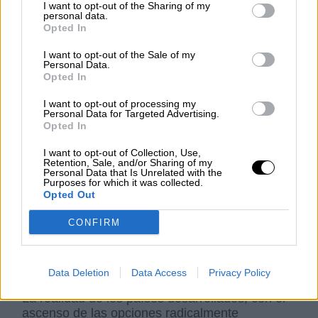
desarrollo.
I want to opt-out of the Sharing of my
personal data.
Opted In
La evolución de los nombramientos de
I want to opt-out of the Sale of my
responsables de las políticas públicas en
Personal Data.
Estados Unidos, después de la victoria de
Opted In
Trump, es, no obstante, francamente
I want to opt-out of processing my
preocupante. A algunos de estos proto
Personal Data for Targeted Advertising.
nombramientos ha tenido ya que renunciar,
Opted In
porque ni siquiera todos los líderes del Partido
Republicano los aceptaban. La preocupación
I want to opt-out of Collection, Use,
Retention, Sale, and/or Sharing of my
por los nombramientos anunciados ha hecho
Personal Data that Is Unrelated with the
afirmar a algunos que
ninguno de ellos tiene
Purposes for which it was collected.
el tipo de experiencia relevante para estos
Opted Out
puestos
, comparable a la de predecesores de
CONFIRM
cualquiera de los partidos, pero de todos ellos
se puede esperar que tomen “una antorcha”
contra el statu quo.
Data Deletion
Data Access
Privacy Policy
La realidad de los países desarrollados, con el
ascenso de las opciones radicalmente