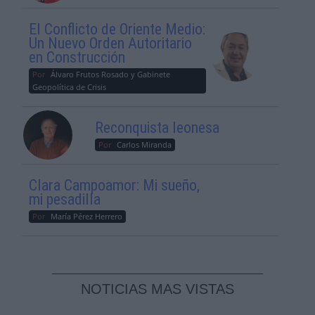
El Conflicto de Oriente Medio:
Un Nuevo Orden Autoritario
en Construcción
Por
Álvaro Frutos Rosado y Gabinete
Geopolítica de Crisis
Reconquista leonesa
Por
Carlos Miranda
Clara Campoamor: Mi sueño,
mi pesadilla
Por
María Pérez Herrero
NOTICIAS MAS VISTAS