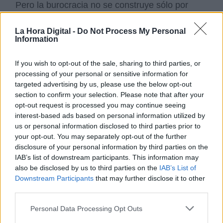
Pero la burocracia no se construye sólo por
medio de decisiones políticas o aprobación de
leyes, porque «
no se cambia la sociedad por
La Hora Digital -
Do Not Process My Personal
decreto
» (Crozier, 1984). Por ello, se impone el
Information
buen juicio de realizar una transición ordenada
que permita el funcionamiento eficaz de las
If you wish to opt-out of the sale, sharing to third parties, or
instituciones del Estado. La inmensa mayoría
processing of your personal or sensitive information for
de los funcionarios del régimen sirio ahora
targeted advertising by us, please use the below opt-out
derrocado con seguridad estarán dispuestos a
section to confirm your selection. Please note that after your
colaborar. En caso contrario, los peores
opt-out request is processed you may continue seeing
augurios pueden cumplirse.
interest-based ads based on personal information utilized by
us or personal information disclosed to third parties prior to
your opt-out. You may separately opt-out of the further
Veremos si la conjunción de las
diversas
disclosure of your personal information by third parties on the
fuerzas en presencia en Damasco
permite
IAB’s list of downstream participants. This information may
que el pueblo sirio entre en una era de
also be disclosed by us to third parties on the
IAB’s List of
prosperidad y paz. De momento, los diversos
Downstream Participants
that may further disclose it to other
intereses de los países concernidos están sobre
third parties.
el terreno. Haber llegado a acuerdos tan
rápidamente hace tener esperanzas de que
Personal Data Processing Opt Outs
Siria avanzará en el camino de la paz y el