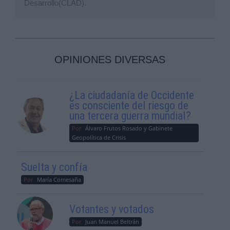
Desarrollo(CLAD).
OPINIONES DIVERSAS
¿La ciudadanía de Occidente
es consciente del riesgo de
una tercera guerra mundial?
Por
Álvaro Frutos Rosado y Gabinete
Geopolítica de Crisis
Suelta y confía
Por
María Comesaña
Votantes y votados
Por
Juan Manuel Beltrán