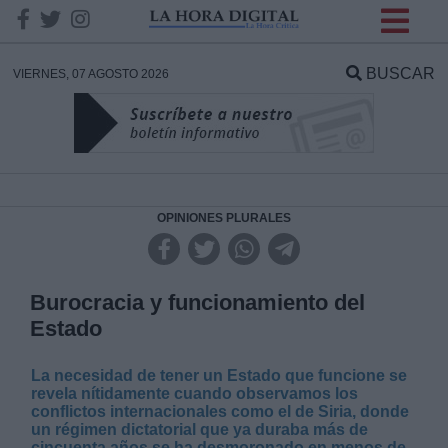
INFORMACION SOBRE LA
PROTECCIÓN DE TUS
BUSCAR
VIERNES, 07 AGOSTO 2026
DATOS
Responsable:
Finalidad:
OPINIONES PLURALES
Datos tratados:
Burocracia y funcionamiento del
Estado
Legitimación:
La necesidad de tener un Estado que funcione se
revela nítidamente cuando observamos los
Destinatarios:
conflictos internacionales como el de Siria, donde
un régimen dictatorial que ya duraba más de
cincuenta años se ha desmoronado en menos de