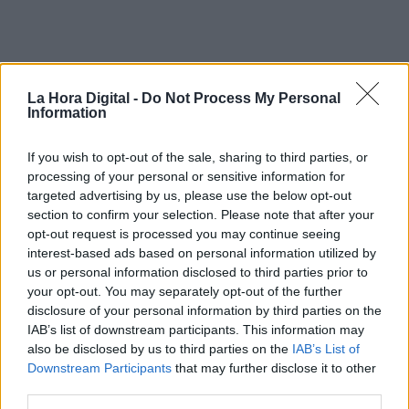
|
OPINIONES PLURALES
IBEROAMÉRICA
La Hora Digital -
Do Not Process My Personal
Information
Primer año de la Argentina Libertaria
If you wish to opt-out of the sale, sharing to third parties, or
processing of your personal or sensitive information for
targeted advertising by us, please use the below opt-out
Argentina conmemora el primer aniversario del
section to confirm your selection. Please note that after your
mandato del presidente Javier Milei, un
economista libertario que irrumpió en el escenario
opt-out request is processed you may continue seeing
político para desmantelar lo que denomina “el
interest-based ads based on personal information utilized by
régimen de privilegios” y establecer un modelo de
us or personal information disclosed to third parties prior to
“máxima libertad”. Su llegada al poder no solo
your opt-out. You may separately opt-out of the further
sacudió la economía con reformas profundas,
disclosure of your personal information by third parties on the
sino que también dejó a la oposición fragmentada
IAB’s list of downstream participants. This information may
y en crisis, sin una estrategia clara para hacerle
frente.
also be disclosed by us to third parties on the
IAB’s List of
Downstream Participants
that may further disclose it to other
third parties.
VIERNES, 13 DICIEMBRE 2024