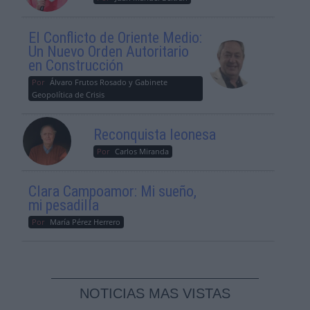
El Conflicto de Oriente Medio:
Un Nuevo Orden Autoritario
en Construcción
Por
Álvaro Frutos Rosado y Gabinete
Geopolítica de Crisis
Reconquista leonesa
Por
Carlos Miranda
Clara Campoamor: Mi sueño,
mi pesadilla
Por
María Pérez Herrero
NOTICIAS MAS VISTAS