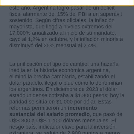
ambicioso plan de ajuste estructural. Durante
este año, Argentina logró pasar de un déficit
fiscal alarmante del 15% del PBI a un superávit
sostenido. Según cifras oficiales, la inflación
mayorista, que llegó a niveles extremos del
17.000% anualizado al inicio de su mandato,
cayó al 1,2% en octubre, y la inflación minorista
disminuyó del 25% mensual al 2,4%.
La unificación del tipo de cambio, una hazaña
inédita en la historia económica argentina,
eliminó la brecha cambiaria, estabilizando el
dólar paralelo, ilegal o blue como lo denominan
los argentinos. En diciembre de 2023 el dólar
estadounidense cotizaba a $1.300 pesos; hoy la
paridad se sitúa en $1.000 por dólar. Estas
reformas permitieron un
incremento
sustancial del salario promedio
, que pasó de
U$S 300 a U$S 1.100 dólares mensuales. El
riesgo país, indicador clave para la inversión
extranjera, se redujo de 2.900 puntos a menos