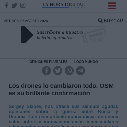
INFORMACION SOBRE LA
PROTECCIÓN DE TUS
BUSCAR
VIERNES, 07 AGOSTO 2026
DATOS
Responsable:
Finalidad:
|
OPINIONES PLURALES
LOCO MUNDO
Datos tratados:
Los drones lo cambiaron todo. OSM
es su brillante confirmación
Legitimación:
Sergey Sixoev, nos ofrece sus siempre agudas
opiniones sobre la guerra entre Rusia y
Destinatarios:
Ucrania. Con este artículo quería iniciar una serie
estos sobre las innovaciones más espectaculares
y los cambios más drásticas que caracterizan esta