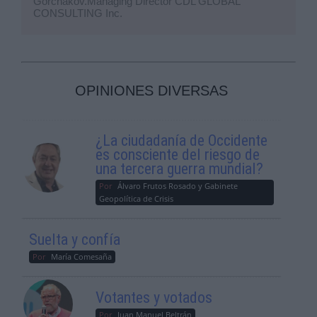
Gorchakov.Managing Director CDL GLOBAL
CONSULTING Inc.
OPINIONES DIVERSAS
¿La ciudadanía de Occidente
es consciente del riesgo de
una tercera guerra mundial?
Por
Álvaro Frutos Rosado y Gabinete
Geopolítica de Crisis
Suelta y confía
Por
María Comesaña
Votantes y votados
Por
Juan Manuel Beltrán