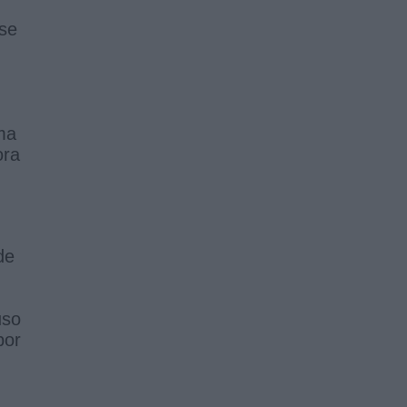
 se
ma
ora
de
uso
por