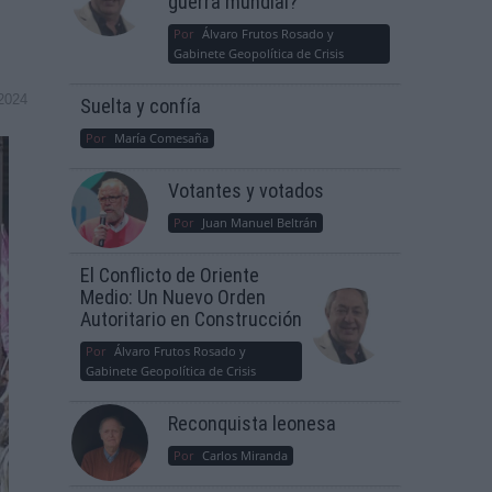
guerra mundial?
Por
Álvaro Frutos Rosado y
Gabinete Geopolítica de Crisis
2024
Suelta y confía
Por
María Comesaña
Votantes y votados
Por
Juan Manuel Beltrán
El Conflicto de Oriente
Medio: Un Nuevo Orden
Autoritario en Construcción
Por
Álvaro Frutos Rosado y
Gabinete Geopolítica de Crisis
Reconquista leonesa
Por
Carlos Miranda