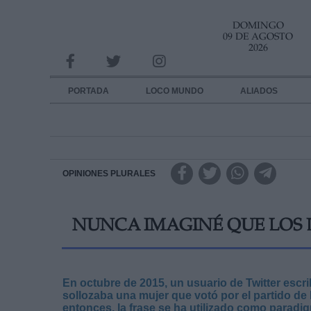
DOMINGO
INFORMACION SOBRE LA PROTECCIÓN DE TUS DATOS
09 DE AGOSTO
2026
Responsable:
Finalidad:
PORTADA
LOCO MUNDO
ALIADOS
Datos tratados:
Legitimación:
Destinatarios:
OPINIONES PLURALES
Derechos:
NUNCA IMAGINÉ QUE LOS 
link
Información adicional
link
En octubre de 2015, un usuario de Twitter escr
sollozaba una mujer que votó por el partido d
entonces, la frase se ha utilizado como paradi