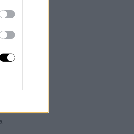
s;
los
nza
 y
ran
do
a