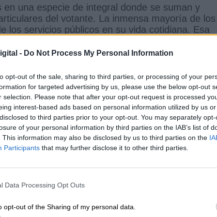
 en una especie de integral donde se suman y
articulares del votante. La inmensa mayoría de los
 los servicios públicos en su vida cotidiana. Esa
 secundaria o universitaria privadas para sus hijo
 Solo a una pequeña minoría de votantes no le afec
gital -
Do Not Process My Personal Information
que el PP obtuvo mayorías en muchos barrios obrer
mponente ideológica a favor de la derecha, o en
to opt-out of the sale, sharing to third parties, or processing of your per
 peso en los votantes madrileños que sus interese
formation for targeted advertising by us, please use the below opt-out s
apenas habló en su campaña de los servicios
r selection. Please note that after your opt-out request is processed y
esvelar abiertamente sus intenciones— y si lo hiz
eing interest-based ads based on personal information utilized by us or
disclosed to third parties prior to your opt-out. You may separately opt-
o, de su idea de libertad, de su confrontación
losure of your personal information by third parties on the IAB’s list of
 de sus pactos con el independentismo catalán. E
. This information may also be disclosed by us to third parties on the
IA
ara sus intereses, la componente ideológica.
Participants
that may further disclose it to other third parties.
ásicos de las personas para poder llevar una vida 
ener suficientes recursos para comer, acceder a u
l Data Processing Opt Outs
 educación y protección en la vejez. La ETA, el
 tienen tal vez su importancia pero esta es muy
o opt-out of the Sharing of my personal data.