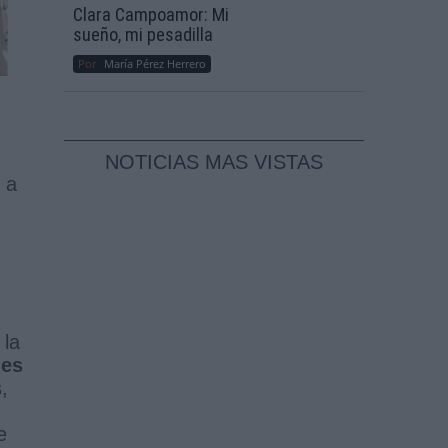
Clara Campoamor: Mi
sueño, mi pesadilla
Por
María Pérez Herrero
NOTICIAS MAS VISTAS
 a
 la
des
,
e