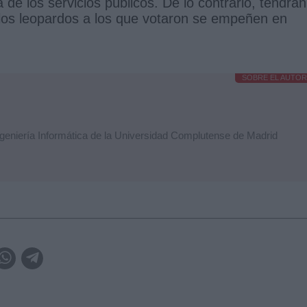
 de los servicios públicos. De lo contrario, tendrán
 los leopardos a los que votaron se empeñen en
SOBRE EL AUTOR
ngeniería Informática de la Universidad Complutense de Madrid