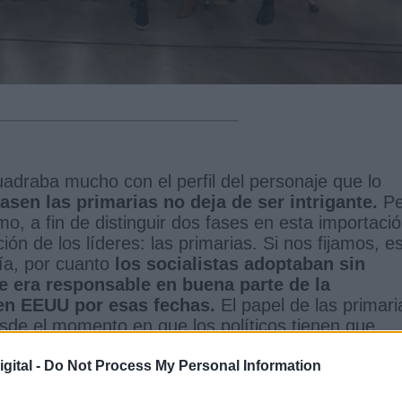
uadraba mucho con el perfil del personaje que lo
asen las primarias no deja de ser intrigante.
Pe
o, a fin de distinguir dos fases en esta importaci
n de los líderes: las primarias. Si nos fijamos, e
ía, por cuanto
los socialistas adoptaban sin
e era responsable en buena parte de la
 en EEUU por esas fechas.
El papel de las primari
esde el momento en que los políticos tienen que
es
que representan el ala más radical y
 modus operandi puede entenderse en países como
gital -
Do Not Process My Personal Information
er meras plataformas de lanzamiento de los