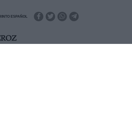
RINTO ESPAÑOL
EROZ
una tarta de chocolate sin chocolate de un novio suyo pidien
ión del Palacio del Monóculo, que le perdone, que está
 reponerlo”. “Igual“, añadió, “la abuelita Isabel se deslumb
desmaya”.
JUEVES, 28 NOVIEMBRE 