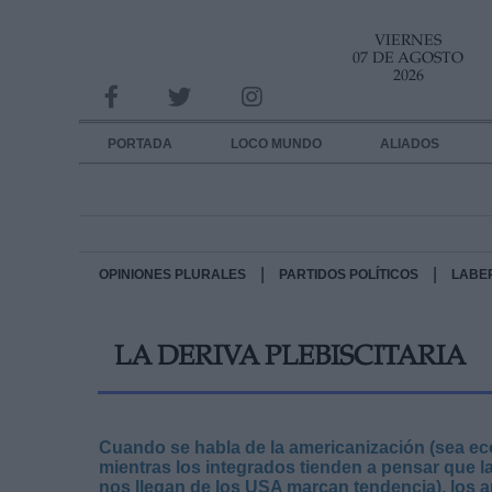
VIERNES
INFORMACION SOBRE LA PROTECCIÓN DE TUS DATOS
07 DE AGOSTO
2026
Responsable:
Finalidad:
PORTADA
LOCO MUNDO
ALIADOS
Datos tratados:
Legitimación:
Destinatarios:
|
|
OPINIONES PLURALES
PARTIDOS POLÍTICOS
LABE
Derechos:
LA DERIVA PLEBISCITARIA
link
Información adicional
link
Cuando se habla de la americanización (sea eco
mientras los integrados tienden a pensar que l
nos llegan de los USA marcan tendencia), los a