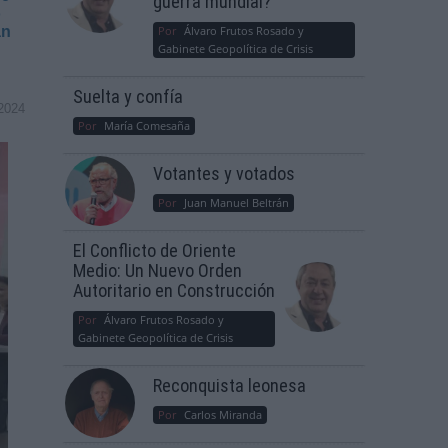
guerra mundial?
ó
an
Por
Álvaro Frutos Rosado y
Gabinete Geopolítica de Crisis
Suelta y confía
2024
Por
María Comesaña
Votantes y votados
Por
Juan Manuel Beltrán
El Conflicto de Oriente
Medio: Un Nuevo Orden
Autoritario en Construcción
Por
Álvaro Frutos Rosado y
Gabinete Geopolítica de Crisis
Reconquista leonesa
Por
Carlos Miranda