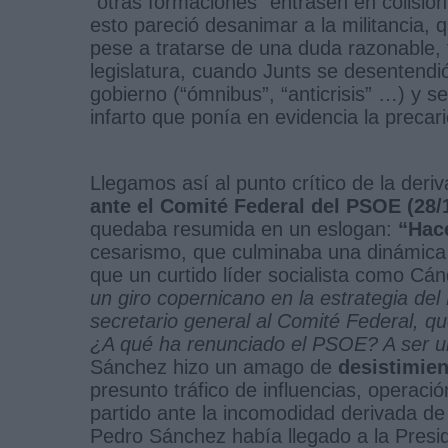
“otras formaciones” entrasen en colisi
esto pareció desanimar a la militancia
pese a tratarse de una duda razonable, 
legislatura, cuando Junts se desentendi
gobierno (“ómnibus”, “anticrisis” …) y 
infarto que ponía en evidencia la preca
Llegamos así al punto crítico de la deriv
ante el Comité Federal del PSOE (28/
quedaba resumida en un eslogan:
“Hace
cesarismo, que culminaba una dinámica 
que un curtido líder socialista como Cá
un giro copernicano en la estrategia de
secretario general al Comité Federal, 
¿A qué ha renunciado el PSOE? A ser un
Sánchez hizo un amago de
desistimien
presunto tráfico de influencias, operaci
partido ante la incomodidad derivada d
Pedro Sánchez había llegado a la Presi