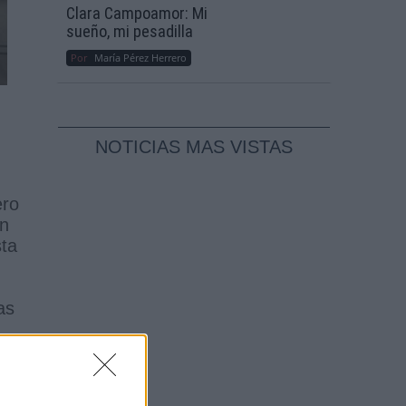
Clara Campoamor: Mi
sueño, mi pesadilla
Por
María Pérez Herrero
NOTICIAS MAS VISTAS
ro
ón
sta
as