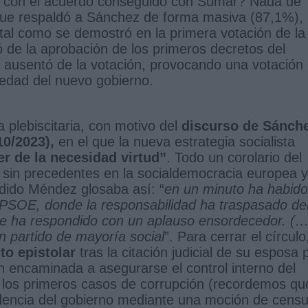
ón con el acuerdo conseguido con Sumar? Nada de
, que respaldó a Sánchez de forma masiva (87,1%),
tal como se demostró en la primera votación de la
ó de la aprobación de los primeros decretos del
se ausentó de la votación, provocando una votación
riedad del nuevo gobierno.
a plebiscitaria, con motivo del
discurso de Sánch
10/2023),
en el que la nueva estrategia socialista
r de la necesidad virtud”
. Todo un corolario del
sin precedentes en la socialdemocracia europea y
ndido Méndez glosaba así: “
en un minuto ha habido
l PSOE, donde la responsabilidad ha traspasado de
que ha respondido con un aplauso ensordecedor. (…
 partido de mayoría social
”. Para cerrar el círculo
to epistolar
tras la citación judicial de su esposa 
ón encaminada a asegurarse el control interno del
e los primeros casos de corrupción (recordemos qu
dencia del gobierno mediante una moción de cens