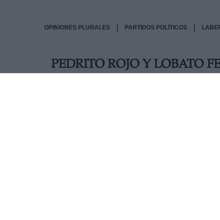
|
|
OPINIONES PLURALES
PARTIDOS POLÍTICOS
LABE
PEDRITO ROJO Y LOBATO F
“Llévale a la abuelita Isabel un pantallazo de 
a María Jesús, Tesorera Mayor de la Congregac
dispuesto a buscar el cacao que haga falta para
al hacerse público ese dato confidencial y se 
AUTOR CARLOS MIRANDA
Mas artículos del mismo autor/a