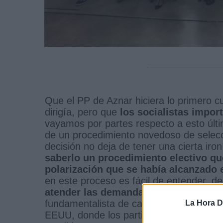
Que el PP de Aznar hiciera lo primero c
dirigía, pero que
los socialistas import
vayamos por partes respecto a esto últim
de un procedimiento novedoso de selecció
decisión no deja de tener una cierta iron
saberlo un procedimiento electivo qu
polarización que se había alcanzado
en este proceso es fácil de entender, d
atender las demandas de los militant
fundamentalista de cada partido. Este
La Hora Di
EEUU, donde los partidos no pasan de s