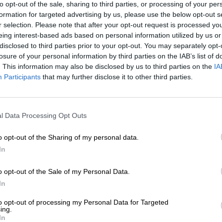
 con otra cultura política, no dejaba de plantear
to opt-out of the sale, sharing to third parties, or processing of your per
vertir los partidos europeos en partidos
formation for targeted advertising by us, please use the below opt-out s
adoptó tal decisión llegando al punto de no retorno
r selection. Please note that after your opt-out request is processed y
eing interest-based ads based on personal information utilized by us or
to como
Joaquín Almunia,
que había llegado a la
disclosed to third parties prior to your opt-out. You may separately opt-
Felipe González, pero que no había heredado su
losure of your personal information by third parties on the IAB’s list of
o por esa vía, sin percatarse de que dicha vía no
. This information may also be disclosed by us to third parties on the
IA
utsider como
Josep Borrell
. Que tal fórmula
Participants
that may further disclose it to other third parties.
e gran calibre como fue la
crisis de la bicefalia
ludio de la primera mayoría absoluta del PP) no fu
rraigara en el partido.
l Data Processing Opt Outs
e sirve del momentum populista de la década
o opt-out of the Sharing of my personal data.
timas consecuencias y aprovechar su
victoria épica
In
el modelo de partido. Pues una vez derrotado el
ado filas en torno a
Susana Díaz
), la nueva direcc
o opt-out of the Sale of my Personal Data.
tido
y ya nada impidió la conversión del PSOE en
In
dato, convertido, a su vez, en líder indiscutible de
to opt-out of processing my Personal Data for Targeted
 las primarias, se coció, entre otras, la idea de
ing.
nte”
, premonitoria de toda la trayectoria posterior 
In