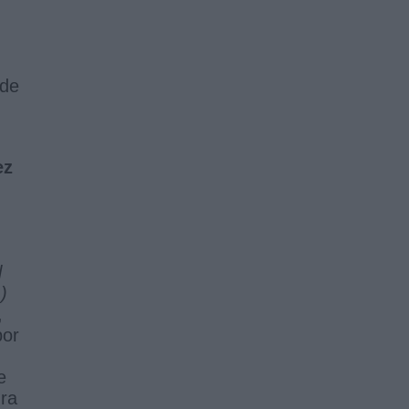
 de
ez
l
)
,
por
e
ura