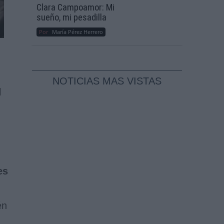
Clara Campoamor: Mi
sueño, mi pesadilla
Por
María Pérez Herrero
NOTICIAS MAS VISTAS
l
es
én