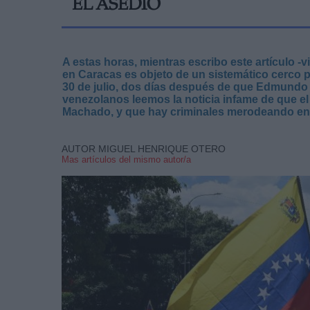
EL ASEDIO
A estas horas, mientras escribo este artículo -
en Caracas es objeto de un sistemático cerco p
30 de julio, dos días después de que Edmundo 
venezolanos leemos la noticia infame de que el
Machado, y que hay criminales merodeando en e
AUTOR MIGUEL HENRIQUE OTERO
Mas artículos del mismo autor/a