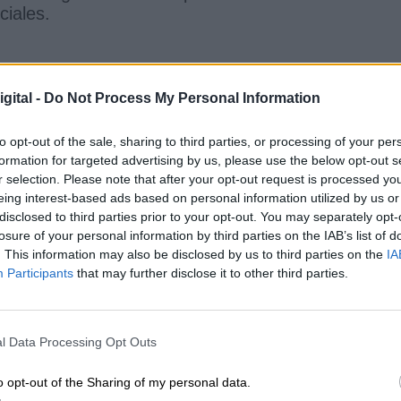
ciales.
os protagonistas es
recortar el número de
 luego que puede Musk copiarse a sí mismo por 
gital -
Do Not Process My Personal Information
 a tres de cada cuatro empleados
tras comprar 
están dando de baja instituciones, medios de
to opt-out of the sale, sharing to third parties, or processing of your per
formation for targeted advertising by us, please use the below opt-out s
r selection. Please note that after your opt-out request is processed y
eing interest-based ads based on personal information utilized by us or
nuncia, pues en numerosas Agencias Federales a la
disclosed to third parties prior to your opt-out. You may separately opt-
ásticamente el número de funcionarios, existe
fije
losure of your personal information by third parties on the IAB’s list of
adquiridos por los empleados federales.
. This information may also be disclosed by us to third parties on the
IA
Participants
that may further disclose it to other third parties.
a reducción de empleo generalizada y no despid
vo de estas protecciones es proteger a los emplead
permite ‘reducciones de plantilla’ que no afecten a
 y Ramaswamy.
l Data Processing Opt Outs
o opt-out of the Sharing of my personal data.
tículo es la referencia a que
los autores no se