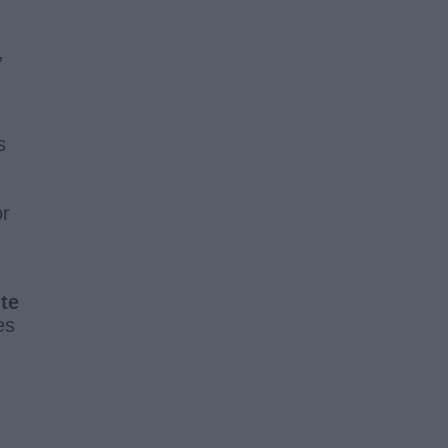
,
s
or
te
es