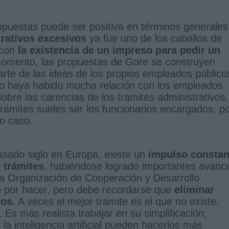
puestas puede ser positiva en términos generales
trativos excesivos
ya fue uno de los caballos de
 con
la existencia de un impreso para pedir un
omento, las propuestas de Gore se construyen
rte de las ideas de los propios empleados público
so haya habido mucha relación con los empleados
sobre las carencias de los tramites administrativos.
ámites sueles ser los funcionarios encargados, p
do caso.
asado siglo en Europa, existe un
impulso constan
e trámites
, habiéndose logrado importantes avanc
 la Organización de Cooperación y Desarrollo
por hacer, pero debe recordarse que
eliminar
ios.
A veces el mejor tramite es el que no existe,
 Es más realista trabajar en su simplificación,
la inteligencia artificial pueden hacerlos más