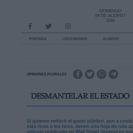
DOMINGO
INFORMACION SOBRE LA PROTECCIÓN DE TUS DATOS
09 DE AGOSTO
2026
Responsable:
Finalidad:
PORTADA
LOCO MUNDO
ALIADOS
Datos tratados:
Legitimación:
Destinatarios:
OPINIONES PLURALES
Derechos:
DESMANTELAR EL ESTADO
link
Información adicional
link
Si quieren reducir el gasto público, aun a cost
más ricos a los ricos, tienen una hoja de rut
artículo publicado en Wall Street Journal en est