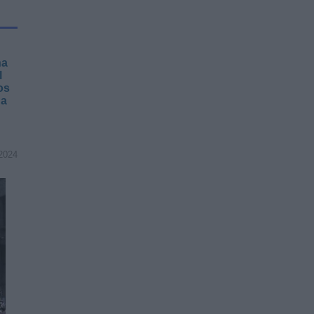
na
l
os
na
2024