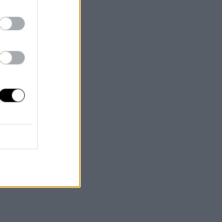
s
a
).
rza
r