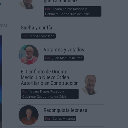
guerra mundial?
s
Por
Álvaro Frutos Rosado y
Gabinete Geopolítica de Crisis
2024
Suelta y confía
Por
María Comesaña
Votantes y votados
Por
Juan Manuel Beltrán
El Conflicto de Oriente
Medio: Un Nuevo Orden
Autoritario en Construcción
Por
Álvaro Frutos Rosado y
Gabinete Geopolítica de Crisis
Reconquista leonesa
Por
Carlos Miranda