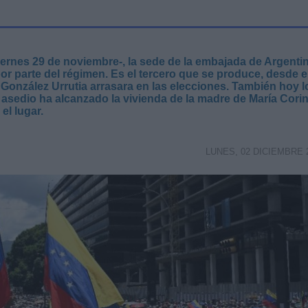
viernes 29 de noviembre-, la sede de la embajada de Argenti
or parte del régimen. Es el tercero que se produce, desde e
González Urrutia arrasara en las elecciones. También hoy l
 asedio ha alcanzado la vivienda de la madre de María Cori
l lugar.
LUNES, 02 DICIEMBRE 