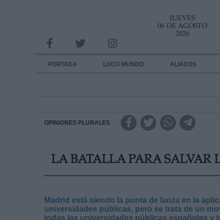
JUEVES
INFORMACION SOBRE LA PROTECCIÓN DE TUS DATOS
06 DE AGOSTO
2026
Responsable:
Finalidad:
PORTADA
LOCO MUNDO
ALIADOS
Datos tratados:
Legitimación:
Destinatarios:
OPINIONES PLURALES
Derechos:
LA BATALLA PARA SALVAR 
link
Información adicional
link
Madrid está siendo la punta de lanza en la aplic
universidades públicas, pero se trata de un mo
todas las universidades públicas españolas y t