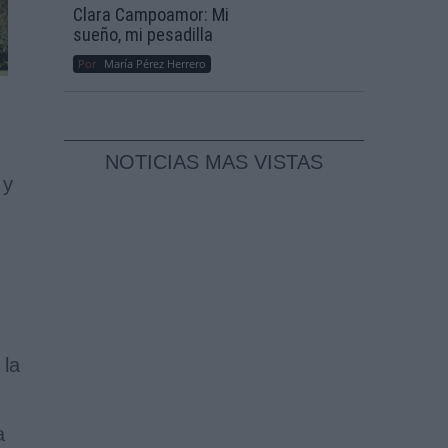
Clara Campoamor: Mi
sueño, mi pesadilla
Por
María Pérez Herrero
NOTICIAS MAS VISTAS
 y
 la
a