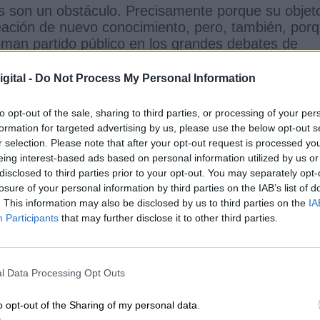
as son un obstáculo. Precisamente porque su objet
creación de nuevo conocimiento, pero, también, por
toman partido público en los grandes debates de
io climático, las vacunas, el fenómeno migratori
lores asociados a la universidad pública son
gital -
Do Not Process My Personal Information
funcionar como ascensor social, fomentar el espíri
s con criterio propio. Todo ello entorpece la
to opt-out of the sale, sharing to third parties, or processing of your per
ncias de las personas para hacerles votar a favor 
formation for targeted advertising by us, please use the below opt-out s
r selection. Please note that after your opt-out request is processed y
eing interest-based ads based on personal information utilized by us or
disclosed to third parties prior to your opt-out. You may separately opt-
uso contra las universidades públicas madrileñas 
losure of your personal information by third parties on the IAB’s list of
. This information may also be disclosed by us to third parties on the
IA
 que se argumenta esta afirmación— va mucho má
Participants
that may further disclose it to other third parties.
ersidades privadas. Se trata de promover un
n el que se eliminen las instituciones de
an por entidades privadas que persigan el
a Iglesia Católica o el simple ánimo de lucro. En
l Data Processing Opt Outs
ción de conocimiento científico.
o opt-out of the Sharing of my personal data.