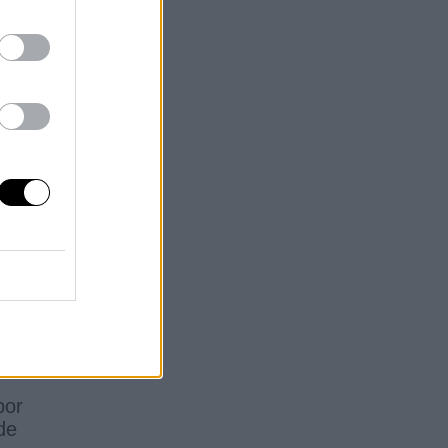
lo
o
a
na
ón
el
por
de