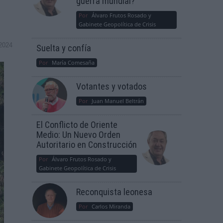
guerra mundial?
Por
Álvaro Frutos Rosado y
Gabinete Geopolítica de Crisis
2024
Suelta y confía
Por
María Comesaña
Votantes y votados
Por
Juan Manuel Beltrán
El Conflicto de Oriente
Medio: Un Nuevo Orden
Autoritario en Construcción
Por
Álvaro Frutos Rosado y
Gabinete Geopolítica de Crisis
Reconquista leonesa
Por
Carlos Miranda