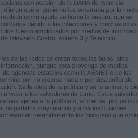
 sociales con ocasión de la DANA de Valencia:
 dijeron que el gobierno los enterraba por la noch
a recibida como ayuda se tiraba la basura, que se
luntarios debido a las infecciones y muchas otras
bulos fueron amplificados por medios de informaci
de televisión Cuatro, Antena 3 y Telecinco.
rios de las redes se crean todos los bulos, sino
r información, aunque esta provenga de medios
s, de agencias estatales como la AEMET o de los
o termina por no creerse nada y por desconfiar de
ción. Se le aleja de la política y se le anima, o bi
n a votar a los salvadores de turno. Estos salvado
onas ajenas a la política o, al menos, por polític
los partidos mayoritarios y a las instituciones
on estudiar detenidamente los discursos que emit