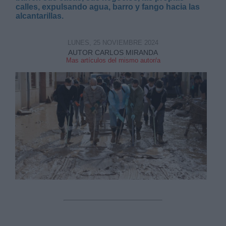
calles, expulsando agua, barro y fango hacia las
alcantarillas.
LUNES, 25 NOVIEMBRE 2024
AUTOR CARLOS MIRANDA
Mas artículos del mismo autor/a
Derechos:
link
Información adicional
link