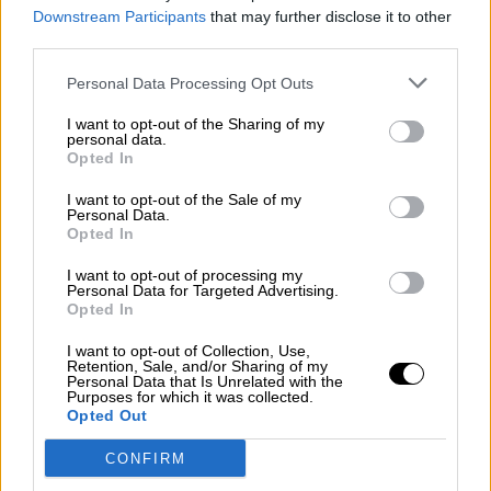
SOBRE EL AUTOR
Downstream Participants
that may further disclose it to other
third parties.
Personal Data Processing Opt Outs
I want to opt-out of the Sharing of my
personal data.
Carlos Miranda
Opted In
Diplomático. Carlos Miranda es licenciado en
I want to opt-out of the Sale of my
Derecho, ingresó en la carrera diplomática en 1969.
Personal Data.
Jubilado. Ha estado destinado en las
Opted In
representaciones diplomáticas españolas en
Washington y Argelia. Subdirector General de las
Naciones Unidas. Embajador de España en Londres
I want to opt-out of processing my
Personal Data for Targeted Advertising.
y en la OTAN.
Opted In
I want to opt-out of Collection, Use,
Retention, Sale, and/or Sharing of my
Personal Data that Is Unrelated with the
Purposes for which it was collected.
OPINIONES DIVERSAS
Opted Out
CONFIRM
¿La ciudadanía de Occidente