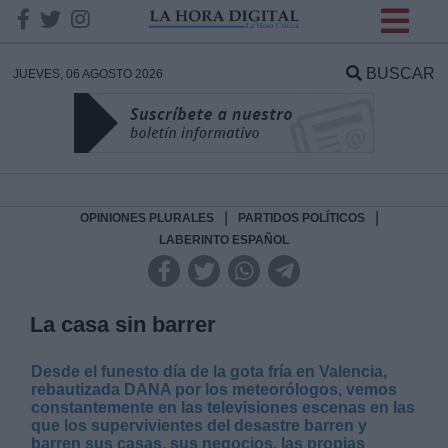
INFORMACION SOBRE LA
PROTECCIÓN DE TUS
BUSCAR
JUEVES, 06 AGOSTO 2026
DATOS
Responsable:
Finalidad:
|
|
OPINIONES PLURALES
PARTIDOS POLÍTICOS
LABERINTO ESPAÑOL
Datos tratados:
La casa sin barrer
Legitimación:
Desde el funesto día de la gota fría en Valencia,
rebautizada DANA por los meteorólogos, vemos
constantemente en las televisiones escenas en las
Destinatarios:
que los supervivientes del desastre barren y
barren sus casas, sus negocios, las propias