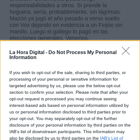
responsabilidades a otros. Si prende la
hoguera, sería, probablemente, sin lágrimas.
Mazón ya jugó el año pasado a verso suelto
con Vox dejando en evidencia a un Feijóo sin
mando. Luego el gallego lo pagó en las
elecciones generales. Veremos.
La Hora Digital -
Do Not Process My Personal
“Son infumables” es una expresión que igual
Information
vendrá del vocabulario pijo como desprecio a
cigarrillos más baratos, y supuestamente
If you wish to opt-out of the sale, sharing to third parties, or
peores, que el tabaco rubio americano. Se
processing of your personal or sensitive information for
puede aplicar a nuestros políticos.
targeted advertising by us, please use the below opt-out
Desgraciadamente, no hay otros: un horror
section to confirm your selection. Please note that after your
más.
opt-out request is processed you may continue seeing
interest-based ads based on personal information utilized by
us or personal information disclosed to third parties prior to
your opt-out. You may separately opt-out of the further
disclosure of your personal information by third parties on the
IAB’s list of downstream participants. This information may
also be disclosed by us to third parties on the
IAB’s List of