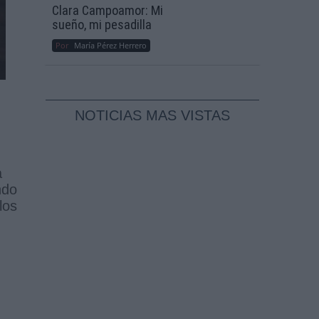
Clara Campoamor: Mi
sueño, mi pesadilla
Por
María Pérez Herrero
NOTICIAS MAS VISTAS
a
ndo
los