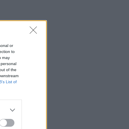
sonal or
ection to
ou may
 personal
out of the
 downstream
B’s List of