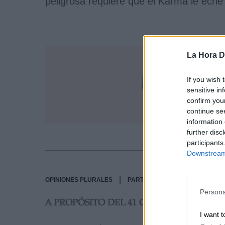
peligrosa requiere que el Karma le ech
La Hora Di
Jua
If you wish 
sensitive in
Juan
confirm you
continue se
information 
further disc
participants
Downstream 
|
OPINIONES PLURALES
PARTIDOS POLÍTICOS
Persona
A PROPÓSITO DEL 41 CONGRESO DEL PS
I want t