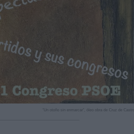
“Un otoño sin enmarcar”, óleo obra de Cruz de Castr