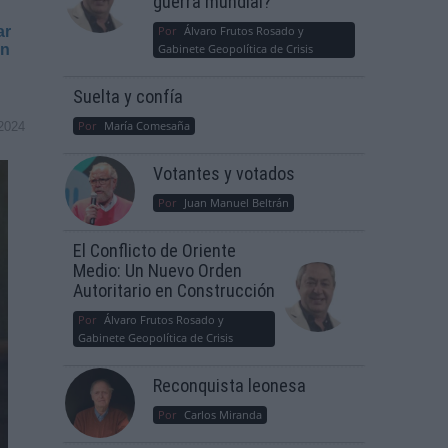
guerra mundial?
ar
Por
Álvaro Frutos Rosado y
án
Gabinete Geopolítica de Crisis
Suelta y confía
Por
María Comesaña
2024
Votantes y votados
Por
Juan Manuel Beltrán
El Conflicto de Oriente
Medio: Un Nuevo Orden
Autoritario en Construcción
Por
Álvaro Frutos Rosado y
Gabinete Geopolítica de Crisis
Reconquista leonesa
Por
Carlos Miranda