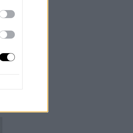
o
y
2024