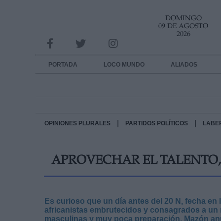
DOMINGO
INFORMACION SOBRE LA PROTECCIÓN DE TUS DATOS
09 DE AGOSTO
2026
Responsable:
Finalidad:
PORTADA
LOCO MUNDO
ALIADOS
Datos tratados:
Legitimación:
Destinatarios:
|
|
OPINIONES PLURALES
PARTIDOS POLÍTICOS
LABE
Derechos:
APROVECHAR EL TALENTO, 
link
Información adicional
link
Es curioso que un día antes del 20 N, fecha en 
africanistas embrutecidos y consagrados a un
masculinas y muy poca preparación, Mazón anun