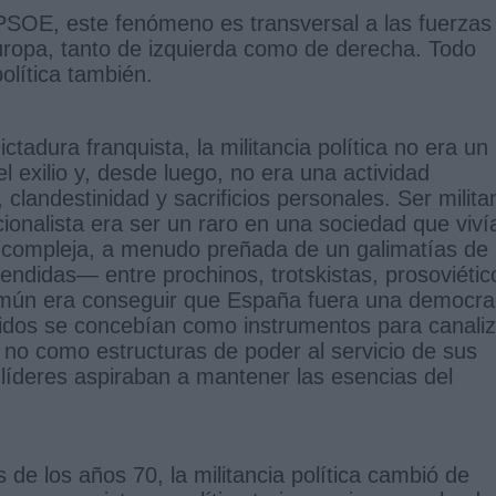
 PSOE, este fenómeno es transversal a las fuerzas
uropa, tanto de izquierda como de derecha. Todo
política también.
tadura franquista, la militancia política no era un
l exilio y, desde luego, no era una actividad
, clandestinidad y sacrificios personales. Ser milita
cionalista era ser un raro en una sociedad que viví
ca compleja, a menudo preñada de un galimatías de
ndidas— entre prochinos, trotskistas, prosoviétic
o común era conseguir que España fuera una democra
idos se concebían como instrumentos para canaliz
, no como estructuras de poder al servicio de sus
s líderes aspiraban a mantener las esencias del
 de los años 70, la militancia política cambió de