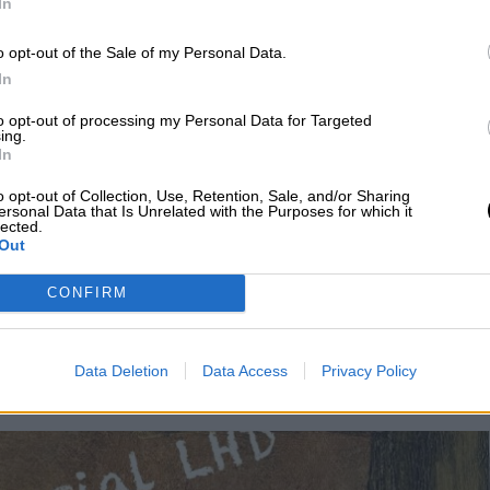
In
OMISO COLECTIVO O NO ES
o opt-out of the Sale of my Personal Data.
In
to opt-out of processing my Personal Data for Targeted
ing.
 solo si su intención es destruir al otro. La verdadera lealtad n
In
cio
ñol (PSOE), en lugar de ser un mero evento mediático y un
o opt-out of Collection, Use, Retention, Sale, and/or Sharing
ría haberse planteado como una profunda reflexión sobre el
ersonal Data that Is Unrelated with the Purposes for which it
lected.
 partidos políticos en particular: su desconexión con la
Out
ermina siendo un coto cerrado de elegidos por la divinidad 
CONFIRM
Data Deletion
Data Access
Privacy Policy
DOMINGO, 24 NOVIEMBRE 