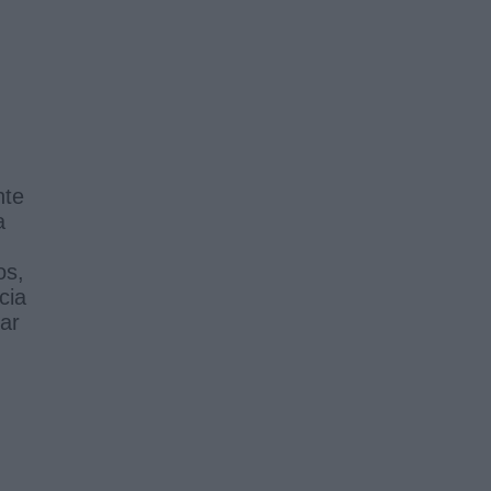
nte
a
os,
cia
ar