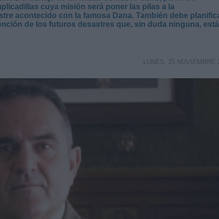
icadillas cuya misión será poner las pilas a la
stre acontecido con la famosa Dana. También debe planific
ención de los futuros desastres que, sin duda ninguna, est
LUNES, 25 NOVIEMBRE 