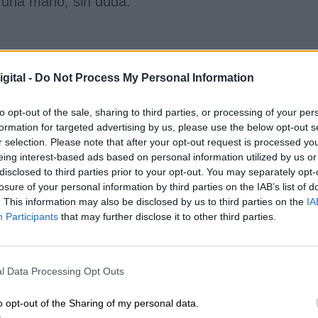
e una mano, sin duda.
SOBRE EL AUTOR
gital -
Do Not Process My Personal Information
n Manuel Beltrán
to opt-out of the sale, sharing to third parties, or processing of your per
formation for targeted advertising by us, please use the below opt-out s
 Manuel Beltrán es psicólogo y publicista.
r selection. Please note that after your opt-out request is processed y
eing interest-based ads based on personal information utilized by us or
disclosed to third parties prior to your opt-out. You may separately opt-
losure of your personal information by third parties on the IAB’s list of
. This information may also be disclosed by us to third parties on the
IA
Participants
that may further disclose it to other third parties.
l Data Processing Opt Outs
OE
o opt-out of the Sharing of my personal data.