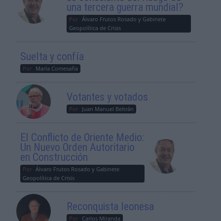
una tercera guerra mundial?
Por
Álvaro Frutos Rosado y Gabinete
Geopolítica de Crisis
Suelta y confía
Por
María Comesaña
Votantes y votados
Por
Juan Manuel Beltrán
El Conflicto de Oriente Medio:
Un Nuevo Orden Autoritario
en Construcción
Por
Álvaro Frutos Rosado y Gabinete
Geopolítica de Crisis
Reconquista leonesa
Por
Carlos Miranda