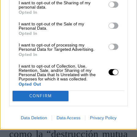
I want to opt-out of the Sharing of my
disuasión se convirtió en el
personal data.
Opted In
eje central de las relaciones
I want to opt-out of the Sale of my
Personal Data.
internacionales durante la
Opted In
Guerra Fría. Brodie señala
I want to opt-out of processing my
Personal Data for Targeted Advertising.
que la posesión de armas
Opted In
nucleares por parte de las
I want to opt-out of Collection, Use,
Retention, Sale, and/or Sharing of my
grandes potencias no busca
Personal Data that Is Unrelated with the
Purposes for which it was collected.
Opted Out
necesariamente ganar
CONFIRM
guerras, sino evitar que
ocurran. Esto llevó al
Data Deletion
Data Access
Privacy Policy
desarrollo de doctrinas
como la “destrucción mutua