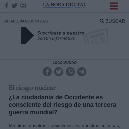
INFORMACION SOBRE LA
PROTECCIÓN DE TUS
BUSCAR
SÁBADO, 08 AGOSTO 2026
DATOS
Responsable:
Finalidad:
LOCO MUNDO
Datos tratados:
El riesgo nuclear
¿La ciudadanía de Occidente es
consciente del riesgo de una tercera
Legitimación:
guerra mundial?
Destinatarios:
Mientras nosotros coexistimos en nuestras miserias,