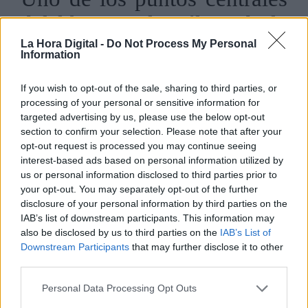
del libro es el análisis de la
estrategia nuclear. Brodie,
La Hora Digital -
Do Not Process My Personal
Information
considerado un pionero en
If you wish to opt-out of the sale, sharing to third parties, or
este campo, argumenta que
processing of your personal or sensitive information for
targeted advertising by us, please use the below opt-out
las armas nucleares
section to confirm your selection. Please note that after your
transformaron radicalmente
opt-out request is processed you may continue seeing
interest-based ads based on personal information utilized by
la naturaleza de la guerra y
us or personal information disclosed to third parties prior to
your opt-out. You may separately opt-out of the further
la política. Con la capacidad
disclosure of your personal information by third parties on the
IAB’s list of downstream participants. This information may
de destruir ciudades enteras
also be disclosed by us to third parties on the
IAB’s List of
en minutos, las estrategias
Downstream Participants
that may further disclose it to other
third parties.
tradicionales quedaron
Personal Data Processing Opt Outs
obsoletas, y el concepto de