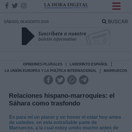
INFORMACION SOBRE LA
PROTECCIÓN DE TUS
BUSCAR
SÁBADO, 08 AGOSTO 2026
DATOS
Responsable:
Finalidad:
|
|
OPINIONES PLURALES
LABERINTO ESPAÑOL
|
LA UNIÓN EUROPEA Y LA POLÍTICA INTERNACIONAL
MARRUECOS
Datos tratados:
Relaciones hispano-marroquíes: el
Sáhara como trasfondo
Legitimación:
Es para mí un placer y un honor el estar hoy antes
Destinatarios:
de ustedes, en esta entrañable parte de
Marruecos, a la cual estoy unido mucho antes de