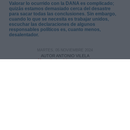
Valorar lo ocurrido con la DANA es complicado;
quizás estamos demasiado cerca del desastre
para sacar todas las conclusiones. Sin embargo,
cuando lo que se necesita es trabajar unidos,
escuchar las declaraciones de algunos
responsables políticos es, cuanto menos,
desalentador.
MARTES, 05 NOVIEMBRE 2024
AUTOR ANTONIO VILELA
Mas artículos del mismo autor/a