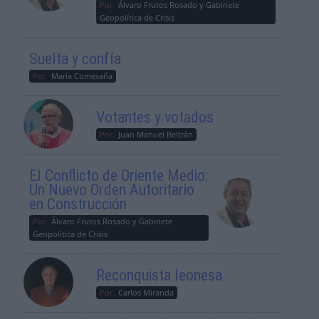
Por
Álvaro Frutos Rosado y Gabinete
Geopolítica de Crisis
Suelta y confía
Por
María Comesaña
Votantes y votados
Por
Juan Manuel Beltrán
El Conflicto de Oriente Medio:
Un Nuevo Orden Autoritario
en Construcción
Por
Álvaro Frutos Rosado y Gabinete
Geopolítica de Crisis
Reconquista leonesa
Por
Carlos Miranda