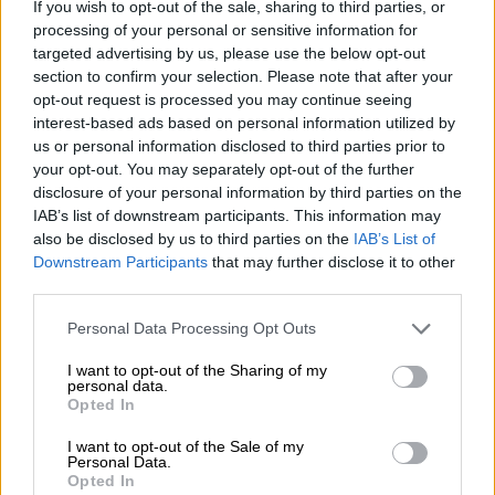
If you wish to opt-out of the sale, sharing to third parties, or
mauritano de Tarfaya.
processing of your personal or sensitive information for
targeted advertising by us, please use the below opt-out
section to confirm your selection. Please note that after your
A partir del éxito de la operación Ecouvillon,
opt-out request is processed you may continue seeing
España inicia un proceso de creación de una
interest-based ads based on personal information utilized by
opinión pública sahariana de confrontación con
us or personal information disclosed to third parties prior to
Marruecos, fomentando la idea de un territorio
your opt-out. You may separately opt-out of the further
aparte de su entorno magrebí.
disclosure of your personal information by third parties on the
IAB’s list of downstream participants. This information may
La idea de “pueblo saharaui” es creada desde
also be disclosed by us to third parties on the
IAB’s List of
la presidencia del gobierno de España y
Downstream Participants
that may further disclose it to other
utilizada por primera vez públicamente por el
third parties.
almirante Carrero Blanco, en 1973.
Personal Data Processing Opt Outs
I want to opt-out of the Sharing of my
B.- Tribunal internacional de la Haya.
personal data.
Opted In
La ambigüedad (¿calculada?) del dictamen de
la Haya, en el concepto de soberanía, y su
I want to opt-out of the Sale of my
contundente conclusión, sin embargo, con una
Personal Data.
débil argumentación, trajo como consecuencia
Opted In