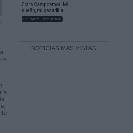
Clara Campoamor: Mi
sueño, mi pesadilla
Por
María Pérez Herrero
o.
NOTICIAS MAS VISTAS
ba
dos
n
r a
la
ue,
nte