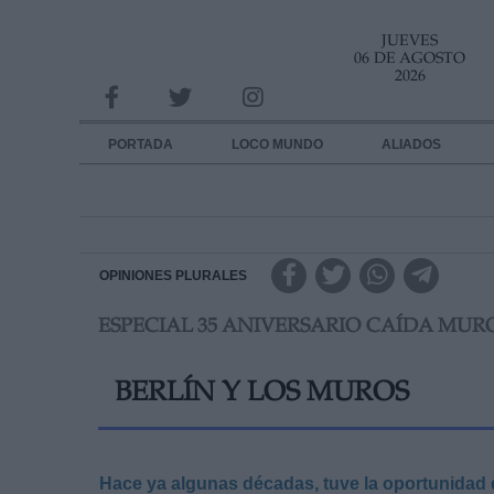
JUEVES
INFORMACION SOBRE LA PROTECCIÓN DE TUS DATOS
06 DE AGOSTO
2026
Responsable:
Finalidad:
PORTADA
LOCO MUNDO
ALIADOS
Datos tratados:
Legitimación:
Destinatarios:
OPINIONES PLURALES
ESPECIAL 35 ANIVERSARIO CAÍDA MUR
Derechos:
link
BERLÍN Y LOS MUROS
Información adicional
link
Hace ya algunas décadas, tuve la oportunidad