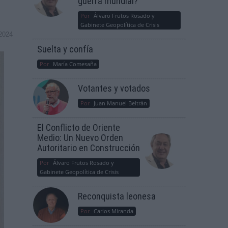
guerra mundial?
Por
Álvaro Frutos Rosado y
Gabinete Geopolítica de Crisis
2024
Suelta y confía
Por
María Comesaña
Votantes y votados
Por
Juan Manuel Beltrán
El Conflicto de Oriente
Medio: Un Nuevo Orden
Autoritario en Construcción
Por
Álvaro Frutos Rosado y
Gabinete Geopolítica de Crisis
Reconquista leonesa
Por
Carlos Miranda