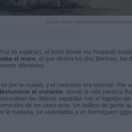
Cruz de Castro Todos los muros terminan cayend
ifícil de explicar), el hotel donde me hospedé esta
upaba el muro,
el que dividía los dos Berlines, las 
mente diferentes.
os por la ciudad, y el contraste era enorme. Por u
eslumbrar al visitante
, donde la vida parecía flui
unciaban las últimas zapatillas con el logotipo de 
omóviles de los cinco aros. Un bullicio de gente q
8 de la mañana, se asemejaba a un hormiguero giga