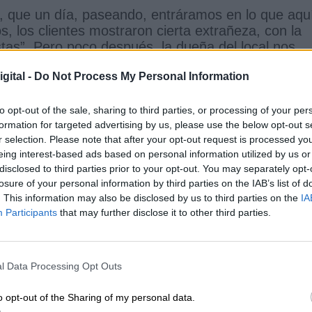
d, que un día, paseando, entráramos en lo que aqu
s, los clientes mostraron cierta extrañeza, con la
stas”. Pero poco después, la dueña del local nos
 su propio esposo, que deambulaba por el lugar,
gital -
Do Not Process My Personal Information
to opt-out of the sale, sharing to third parties, or processing of your per
lo del capitalismo por excelencia, no fue tarea fác
formation for targeted advertising by us, please use the below opt-out s
go supimos que llamaban Berta, nos ayudó. Y era
r selection. Please note that after your opt-out request is processed y
eing interest-based ads based on personal information utilized by us or
tros de altura, una presencia imponente, robusta,
disclosed to third parties prior to your opt-out. You may separately opt-
mioneros acostumbrados a manejar vehículos sin
losure of your personal information by third parties on the IAB’s list of
mejor era encomendarse al quinto mandamiento, "no
. This information may also be disclosed by us to third parties on the
IA
Participants
that may further disclose it to other third parties.
ncias.
Aquella mujer era pura dulzura y simpatí
 la habilidad de comunicarse en cualquier idioma a
l Data Processing Opt Outs
fono, y seguimos siendo deudores de su hospitalida
miento.
o opt-out of the Sharing of my personal data.