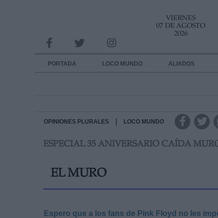
VIERNES
INFORMACION SOBRE LA PROTECCIÓN DE TUS DATOS
07 DE AGOSTO
2026
Responsable:
Finalidad:
PORTADA
LOCO MUNDO
ALIADOS
Datos tratados:
Legitimación:
Destinatarios:
|
OPINIONES PLURALES
LOCO MUNDO
ESPECIAL 35 ANIVERSARIO CAÍDA MUR
Derechos:
link
EL MURO
Información adicional
link
Espero que a los fans de Pink Floyd no les impo