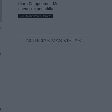
Clara Campoamor: Mi
sueño, mi pesadilla
Por
María Pérez Herrero
o.
NOTICIAS MAS VISTAS
el
o