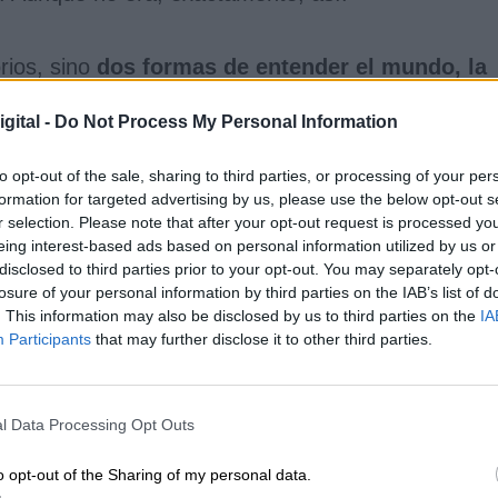
orios, sino
dos formas de entender el mundo, la
én fuera de nuestro planeta se libró una
conquistar el espacio. Y servía, en ese sentido,
gital -
Do Not Process My Personal Information
mocracia desde occidente al espacio intramural com
 resto del mundo. Su utilidad, una vez más, hay q
to opt-out of the sale, sharing to third parties, or processing of your per
s partes del muro. Porque,
cada una de esas dos
formation for targeted advertising by us, please use the below opt-out s
vida
y evitar la contaminación del otro lado.
r selection. Please note that after your opt-out request is processed y
eing interest-based ads based on personal information utilized by us or
disclosed to third parties prior to your opt-out. You may separately opt-
isma. El riesgo de extensión del comunismo ya
losure of your personal information by third parties on the IAB’s list of
. This information may also be disclosed by us to third parties on the
IA
resistencia frente a los deseos de la población
Participants
that may further disclose it to other third parties.
bién. Por eso, cayó.
 varias cosas. En lo inmediato, era la
reunificación
l Data Processing Opt Outs
 de que ese fantasma ya no significara un riesgo
 de una guerra, aunque fría, la caída de un imperio
o opt-out of the Sharing of my personal data.
 un pensamiento, único y, hasta, el fin de la histori