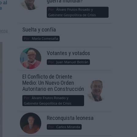
guerra mundial?
o al
e
Por
Álvaro Frutos Rosado y
Gabinete Geopolítica de Crisis
Suelta y confía
2024
Por
María Comesaña
Votantes y votados
Por
Juan Manuel Beltrán
El Conflicto de Oriente
Medio: Un Nuevo Orden
Autoritario en Construcción
Por
Álvaro Frutos Rosado y
Gabinete Geopolítica de Crisis
Reconquista leonesa
Por
Carlos Miranda