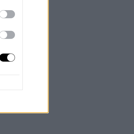
,
l
que
era
s