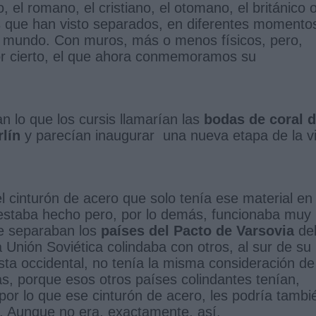
 el romano, el cristiano, el otomano, el británico 
s que han visto separados, en diferentes momento
del mundo. Con muros, más o menos físicos, pero,
por cierto, el que ahora conmemoramos su
 lo que los cursis llamarían las
bodas de coral 
rlín
y parecían inaugurar una nueva etapa de la v
l cinturón de acero que solo tenía ese material en
estaba hecho pero, por lo demás, funcionaba muy
ue separaban los
países del Pacto de Varsovia
de
 Unión Soviética colindaba con otros, al sur de su
ista occidental, no tenía la misma consideración de
s, porque esos otros países colindantes tenían,
r lo que ese cinturón de acero, les podría tambi
ra. Aunque no era, exactamente, así.