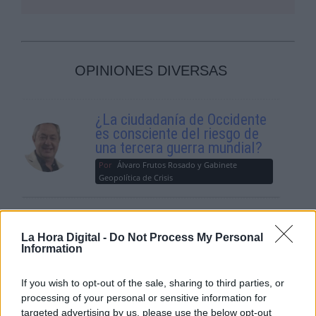
OPINIONES DIVERSAS
¿La ciudadanía de Occidente
es consciente del riesgo de
una tercera guerra mundial?
Por
Álvaro Frutos Rosado y Gabinete
Geopolítica de Crisis
Suelta y confía
Por
María Comesaña
La Hora Digital -
Do Not Process My Personal
Information
Votantes y votados
If you wish to opt-out of the sale, sharing to third parties, or
Por
Juan Manuel Beltrán
processing of your personal or sensitive information for
targeted advertising by us, please use the below opt-out