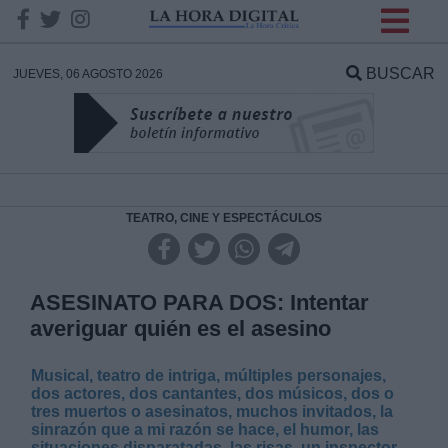
INFORMACION SOBRE LA
PROTECCIÓN DE TUS
BUSCAR
JUEVES, 06 AGOSTO 2026
DATOS
Responsable:
Finalidad:
TEATRO, CINE Y ESPECTÁCULOS
Datos tratados:
ASESINATO PARA DOS: Intentar
averiguar quién es el asesino
Legitimación:
Musical, teatro de intriga, múltiples personajes,
dos actores, dos cantantes, dos músicos, dos o
Destinatarios:
tres muertos o asesinatos, muchos invitados, la
sinrazón que a mi razón se hace, el humor, las
situaciones disparatadas, las risas, un inspector,