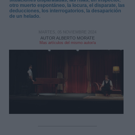
otro muerto espontáneo, la locura, el disparate, las
deducciones, los interrogatorios, la desaparición
de un helado.
MARTES, 05 NOVIEMBRE 2024
AUTOR ALBERTO MORATE
Derechos:
Mas artículos del mismo autor/a
link
Información adicional
link