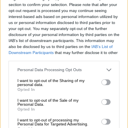
section to confirm your selection. Please note that after your
El Conflicto de Oriente Medio:
opt-out request is processed you may continue seeing
Un Nuevo Orden Autoritario
interest-based ads based on personal information utilized by
en Construcción
us or personal information disclosed to third parties prior to
Por
Álvaro Frutos Rosado y Gabinete
your opt-out. You may separately opt-out of the further
Geopolítica de Crisis
disclosure of your personal information by third parties on the
IAB’s list of downstream participants. This information may
Reconquista leonesa
also be disclosed by us to third parties on the
IAB’s List of
Downstream Participants
that may further disclose it to other
Por
Carlos Miranda
third parties.
Clara Campoamor: Mi sueño,
Personal Data Processing Opt Outs
mi pesadilla
I want to opt-out of the Sharing of my
Por
María Pérez Herrero
personal data.
Opted In
I want to opt-out of the Sale of my
Personal Data.
Opted In
NOTICIAS MAS VISTAS
I want to opt-out of processing my
Personal Data for Targeted Advertising.