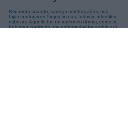
Recuerdo cuando, hace ya muchos años, mis
hijas contrajeron Piojos en sus, todavía, infantiles
cabezas. Aquello fue un auténtico drama, como si
hubieran contraído una enfermedad incurable y el
destino se pusiera en contra nuestra.
LUNES, 04 NOVIEMBRE 2024
AUTOR ALBERTO MORATE
Mas artículos del mismo autor/a