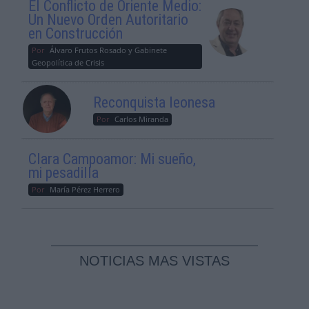
El Conflicto de Oriente Medio:
Un Nuevo Orden Autoritario
en Construcción
Por
Álvaro Frutos Rosado y Gabinete
Geopolítica de Crisis
Reconquista leonesa
Por
Carlos Miranda
Clara Campoamor: Mi sueño,
mi pesadilla
Por
María Pérez Herrero
NOTICIAS MAS VISTAS