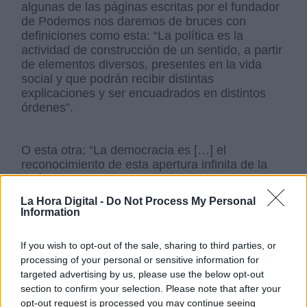
algunas de las páginas escritas por el fundador
de Podemos nos daremos de bruces con
definiciones como esta: “La política es la
actividad de construcción de un sentido, a partir
de elementos diversos, presentes en la vida
social y que podrán recibir distintas
explicaciones y ser encuadrados en distintos
órdenes”.
O esta otra: “La democracia es […] el
reconocimiento de esta apertura infinita de la
política y de esta contingencia de cualquier
orden, por la que el poder es un lugar vacío en
La Hora Digital -
Do Not Process My Personal
términos de Leffort (sic por Claude Lefort)”.
Information
If you wish to opt-out of the sale, sharing to third parties, or
Lo único que sacamos en claro de su discurso
processing of your personal or sensitive information for
es que política y democracia tienen los mismos
targeted advertising by us, please use the below opt-out
atributos de lo religión o del Ser Supremo. A ello
section to confirm your selection. Please note that after your
se añade uso y abuso del concepto gramsciano
opt-out request is processed you may continue seeing