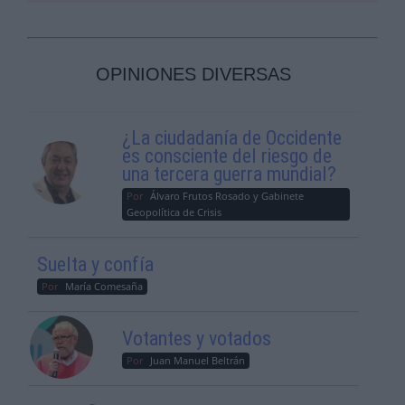
OPINIONES DIVERSAS
¿La ciudadanía de Occidente
es consciente del riesgo de
una tercera guerra mundial?
Por
Álvaro Frutos Rosado y Gabinete
Geopolítica de Crisis
Suelta y confía
Por
María Comesaña
Votantes y votados
Por
Juan Manuel Beltrán