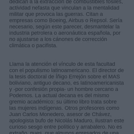
dedican a la extracción de combustibles fósiles,
actividad nefasta que vinculan a la mentalidad
militar que provoca las guerras. Citan a
empresas como Boeing, Airbus o Repsol. Sería
necesario, según este parecer, desmantelar la
industria petrolera o aeronáutica española, por
no ajustarse a los cánones de corrección
climática o pacifista.
Llama la atención el vínculo de esta facultad
con el populismo latinoamericano. El director de
la tesis doctoral de Íñigo Errejón sobre el MAS
boliviano, antiguo decano, es latinoamericanista
y -por confesión propia- un hombre cercano a
Podemos. La actual decana es del mismo
gremio académico: su último libro trata sobre
las mujeres indígenas. Otros profesores como
Juan Carlos Monedero, asesor de Chávez,
apologista bufo de Nicolás Maduro, ilustran este
curioso sesgo entre político y arrabalero. No es
extraño, pues, que algunos egresados de una