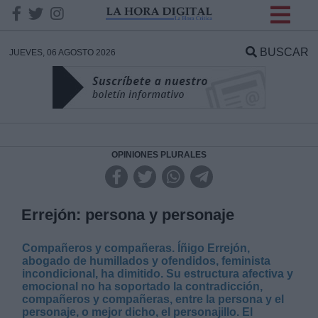
INFORMACION SOBRE LA
PROTECCIÓN DE TUS
BUSCAR
JUEVES, 06 AGOSTO 2026
DATOS
Responsable:
Finalidad:
OPINIONES PLURALES
Datos tratados:
Errejón: persona y personaje
Compañeros y compañeras. Íñigo Errejón,
Legitimación:
abogado de humillados y ofendidos, feminista
incondicional, ha dimitido. Su estructura afectiva y
emocional no ha soportado la contradicción,
Destinatarios:
compañeros y compañeras, entre la persona y el
personaje, o mejor dicho, el personajillo. El