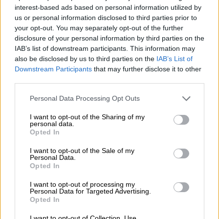
de hegemonía (marxista) combinado con la
interest-based ads based on personal information utilized by
definición de la política como la distinción entre
us or personal information disclosed to third parties prior to
amigo y enemigo de Carl Schmitt (hombre
your opt-out. You may separately opt-out of the further
inteligentísimo aunque jurista del nacional
disclosure of your personal information by third parties on the
socialismo alemán), aderezado todo con una
IAB’s list of downstream participants. This information may
exaltación del nacionalismo (el de la periferia,
also be disclosed by us to third parties on the
IAB’s List of
naturalmente), dando como resultado una
Downstream Participants
that may further disclose it to other
combinación explosiva.
third parties.
Personal Data Processing Opt Outs
Son textos tan enrevesados como su carácter.
El defensor del populismo bueno de la izquierda
I want to opt-out of the Sharing of my
frente al malo de la derecha era un camelista,
personal data.
Opted In
cuya elevación al Olimpo de la Teoría
solamente se explica en un ambiente de
I want to opt-out of the Sale of my
indigencia cultural entre la clase política. ¿A qué
Personal Data.
asombrarse de su caída? Norma de buena
Opted In
crianza, compañeros y compañeras, es no
hacer leña del árbol caído. Contemplar el
I want to opt-out of processing my
Personal Data for Targeted Advertising.
espectáculo sin falsos aspavientos, sin poner
Opted In
los ojos en blanco al modo de algunos
dirigentes de la derecha, sin acusaciones
I want to opt-out of Collection, Use,