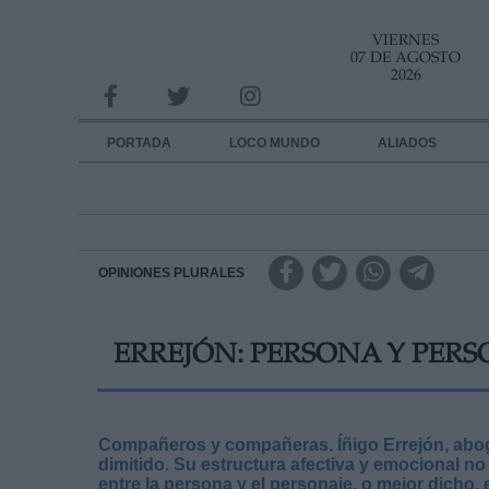
VIERNES
INFORMACION SOBRE LA PROTECCIÓN DE TUS DATOS
07 DE AGOSTO
2026
Responsable:
Finalidad:
PORTADA
LOCO MUNDO
ALIADOS
Datos tratados:
Legitimación:
Destinatarios:
OPINIONES PLURALES
Derechos:
ERREJÓN: PERSONA Y PERS
link
Información adicional
link
Compañeros y compañeras. Íñigo Errejón, aboga
dimitido. Su estructura afectiva y emocional 
entre la persona y el personaje, o mejor dicho, 