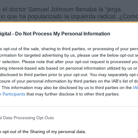
e el doctor Samuel Johnson llamaba la “jerga
io que ha popularizado la izquierda radical. ¿Com
l neoliberalismo? ¿Cuáles serán los rasgos de la
nera de designar la hipocresía o la mentira
gital -
Do Not Process My Personal Information
en su carta de dimisión ya lo intuimos hace tiemp
to opt-out of the sale, sharing to third parties, or processing of your per
formation for targeted advertising by us, please use the below opt-out s
iejo amigo Pablo Iglesias, es un producto de la
r selection. Please note that after your opt-out request is processed y
o estudié en ella, cuando estaba situada junto al
eing interest-based ads based on personal information utilized by us or
slado a Somosaguas. Ahora es un recinto grande y
disclosed to third parties prior to your opt-out. You may separately opt-
 en recuerdo de la prisión modelo ideada por
losure of your personal information by third parties on the IAB’s list of
de carteles y pintadas de su vestíbulo y pasillos:
. This information may also be disclosed by us to third parties on the
IA
a las asambleas”, “El orgasmo como la tierra es d
Participants
that may further disclose it to other third parties.
aprovechan el asueto estudiantil para jugar al tute
 en ocasionales mercadillos donde toda ideología
uedó impresionado por este ambiente: pancartas,
l Data Processing Opt Outs
. Consolidó aquí su creencia en la democracia
gobierno, sin el molesto engorro de la
o opt-out of the Sharing of my personal data.