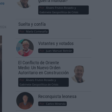
guerra mundial?
bre
Por
Álvaro Frutos Rosado y
Gabinete Geopolítica de Crisis
Suelta y confía
2024
Por
María Comesaña
Votantes y votados
Por
Juan Manuel Beltrán
El Conflicto de Oriente
Medio: Un Nuevo Orden
Autoritario en Construcción
Por
Álvaro Frutos Rosado y
Gabinete Geopolítica de Crisis
Reconquista leonesa
Por
Carlos Miranda