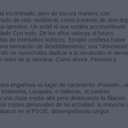
el incriminado, pero de oscura manera, con
l modo de vida neoliberal, como tratando de descarg
ema opresivo. Un ardid al que estaba acostumbrado
tulado Con todo. De los años veloces al futuro,
s de interludios teóricos, Errejón confiesa haber
na sensación de desdoblamiento; una “disociació
ando se reprochaba dedicar a la revolución el viern
 el resto de la semana. Como ahora. Persona y
ra engañosa su lugar de nacimiento -Pozuelo-, u
n Malasaña, Lavapiés, o Vallecas, el paraíso
n una clase media alta pero destacando la filiación
os costes personales de tal actividad: la mayoría 
s acabaron en el PSOE, desempeñando cargos