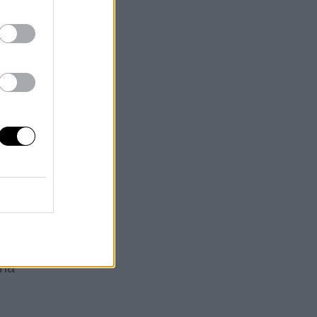
e
o
a
,
 de
ana