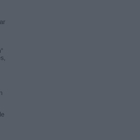
ar
n”
es,
n
de