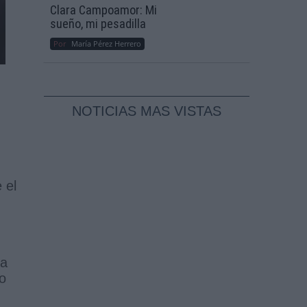
Clara Campoamor: Mi
sueño, mi pesadilla
Por
María Pérez Herrero
NOTICIAS MAS VISTAS
 el
ma
ho