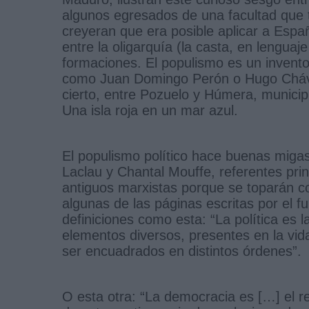
algunos egresados de una facultad que t
creyeran que era posible aplicar a Españ
entre la oligarquía (la casta, en lengua
formaciones. El populismo es un invent
como Juan Domingo Perón o Hugo Chávez
cierto, entre Pozuelo y Húmera, municip
Una isla roja en un mar azul.
El populismo político hace buenas miga
Laclau y Chantal Mouffe, referentes pri
antiguos marxistas porque se toparán co
algunas de las páginas escritas por el
definiciones como esta: “La política es l
elementos diversos, presentes en la vida
ser encuadrados en distintos órdenes”.
O esta otra: “La democracia es […] el rec