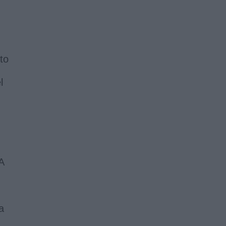
to
l
A
a