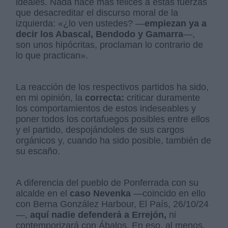
ideales. Nada hace más felices a estas fuerzas
que desacreditar el discurso moral de la
izquierda: «¿lo ven ustedes? —
empiezan ya a
decir los Abascal, Bendodo y Gamarra
—,
son unos hipócritas, proclaman lo contrario de
lo que practican».
La reacción de los respectivos partidos ha sido,
en mi opinión, la
correcta:
criticar duramente
los comportamientos de estos indeseables y
poner todos los cortafuegos posibles entre ellos
y el partido, despojándoles de sus cargos
orgánicos y, cuando ha sido posible, también de
su escaño.
A diferencia del pueblo de Ponferrada con su
alcalde en el
caso Nevenka
—coincido en ello
con Berna González Harbour, El País, 26/10/24
—,
aquí nadie defenderá a Errejón,
ni
contemporizará con Ábalos. En eso, al menos,