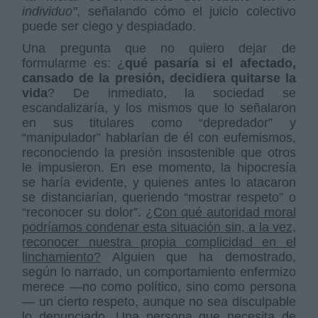
individuo"
, señalando cómo el juicio colectivo
puede ser ciego y despiadado.
Una pregunta que no quiero dejar de
formularme es: ¿
qué pasaría si el afectado,
cansado de la presión, decidiera quitarse la
vida
? De inmediato, la sociedad se
escandalizaría, y los mismos que lo señalaron
en sus titulares como “depredador” y
“manipulador” hablarían de él con eufemismos,
reconociendo la presión insostenible que otros
le impusieron. En ese momento, la hipocresía
se haría evidente, y quienes antes lo atacaron
se distanciarían, queriendo “mostrar respeto” o
“reconocer su dolor”.
¿Con qué autoridad moral
podríamos condenar esta situación sin, a la vez,
reconocer nuestra propia complicidad en el
linchamiento?
Alguien que ha demostrado,
según lo narrado, un comportamiento enfermizo
merece —no como político, sino como persona
— un cierto respeto, aunque no sea disculpable
lo denunciado. Una persona que necesita de