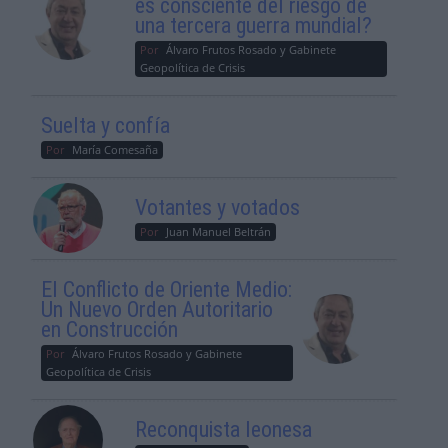
es consciente del riesgo de
una tercera guerra mundial?
Por
Álvaro Frutos Rosado y Gabinete
Geopolítica de Crisis
Suelta y confía
Por
María Comesaña
Votantes y votados
Por
Juan Manuel Beltrán
El Conflicto de Oriente Medio:
Un Nuevo Orden Autoritario
en Construcción
Por
Álvaro Frutos Rosado y Gabinete
Geopolítica de Crisis
Reconquista leonesa