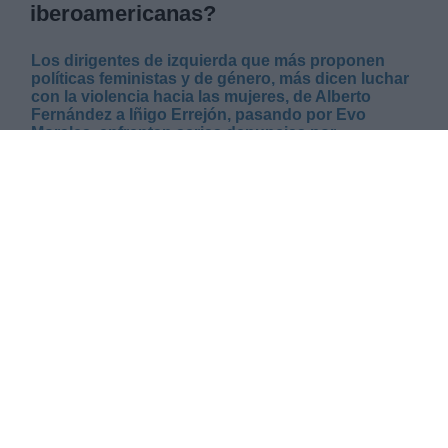
iberoamericanas?
Los dirigentes de izquierda que más proponen
políticas feministas y de género, más dicen luchar
con la violencia hacia las mujeres, de Alberto
Fernández a Iñigo Errejón, pasando por Evo
Morales, enfrentan serias denuncias por
golpeadores, abusadores y estupradores que
llenan de estupor y desprecio a la sociedad.
LUNES, 28 OCTUBRE 2024
AUTOR ADALBERTO C. AGOZINO
Mas artículos del mismo autor/a