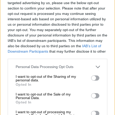
targeted advertising by us, please use the below opt-out
section to confirm your selection. Please note that after your
opt-out request is processed you may continue seeing
interest-based ads based on personal information utilized by
us or personal information disclosed to third parties prior to
your opt-out. You may separately opt-out of the further
1) En Onda Cero pueden escuchar un pódcast
disclosure of your personal information by third parties on the
“Compañeros” sobre la creación de Podemos y
IAB’s list of downstream participants. This information may
el nivel de sus ajustes de cuentas internos, que
also be disclosed by us to third parties on the
IAB’s List of
merece la pena ser escuchado. Solamente
Downstream Participants
that may further disclose it to other
viendo los títulos de los capítulos se explican
third parties.
muchas cosas.
(2) Linchamiento es un término que procede del
Personal Data Processing Opt Outs
inglés y que se deriva de la actuación de un
juez de Virginia, Charles Lynch, que durante la
I want to opt-out of the Sharing of my
personal data.
independencia norteamericana decidió ajusticiar
Opted In
sin juicio alguno a los que consideraba
discrepantes.
I want to opt-out of the Sale of my
Personal Data.
SOBRE EL AUTOR
Opted In
I want to opt-out of processing my