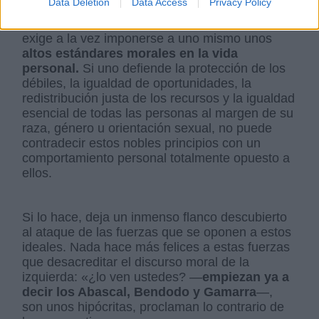
Data Deletion
Data Access
Privacy Policy
Por eso, defender una ideología de izquierdas
exige a la vez imponerse a uno mismo unos
altos estándares morales en la vida
personal.
Si uno defiende la protección de los
débiles, la igualdad de oportunidades, la
redistribución justa de los recursos y la igualdad
esencial de todas las personas al margen de su
raza, género u orientación sexual, no puede
contradecir estos nobles principios con un
comportamiento personal totalmente opuesto a
ellos.
Si lo hace, deja un inmenso flanco descubierto
al ataque de las fuerzas que se oponen a estos
ideales. Nada hace más felices a estas fuerzas
que desacreditar el discurso moral de la
izquierda: «¿lo ven ustedes? —
empiezan ya a
decir los Abascal, Bendodo y Gamarra
—,
son unos hipócritas, proclaman lo contrario de