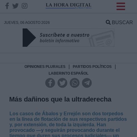
INFORMACION SOBRE LA
PROTECCIÓN DE TUS
BUSCAR
JUEVES, 06 AGOSTO 2026
DATOS
Responsable:
Finalidad:
|
|
OPINIONES PLURALES
PARTIDOS POLÍTICOS
LABERINTO ESPAÑOL
Datos tratados:
Más dañinos que la ultraderecha
Legitimación:
Los casos de Ábalos y Errejón son dos torpedos
en la línea de flotación de sus respectivos partidos
y, por extensión, de toda la izquierda. Han
Destinatarios:
provocado —y seguirán provocando durante el
tiempo que duren sus procesos judiciales— un