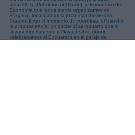
junio 2015, (Petróleos del Norte) al Encuentro de
Economía que anualmente organizamos en
S’Agaró, localidad de la provincia de Gerona.
Cuando llego el momento de coordinar el transfer
le propuse enviar un coche al aeropuerto que lo
llevara directamente a Playa de Aro, dónde
celebrábamos el Encuentro en el paraje de
S’Agaró. Hemos decidido con mi esposa ir
en nuestro coche. Hace años que deseamos
visitar la zona cátara del sur de Francia y
queremos conocer Montségur Así quedo
acordado. Días después al encontrarnos en
destino me interese por su viaje en coche y
aproveche para comentarle que la rendición de los
Cátaros refugiados en el castillo de Montségur,
situado en la cumbre de la montaña de Pog, tras
meses de asedio, la logró un grupo de minyons
vascos, movilizados contra la herejía cátara por el
rey de Francia y la Inquisición, que escalaron la
difícil pared norte de la montaña hasta alcanzar la
cumbre y rendir a los sitiados.
VIERNES, 25 OCTUBRE 2024