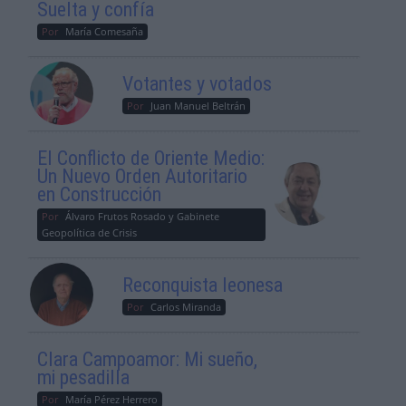
Suelta y confía
Por
María Comesaña
Votantes y votados
Por
Juan Manuel Beltrán
El Conflicto de Oriente Medio:
Un Nuevo Orden Autoritario
en Construcción
Por
Álvaro Frutos Rosado y Gabinete
Geopolítica de Crisis
Reconquista leonesa
Por
Carlos Miranda
Clara Campoamor: Mi sueño,
mi pesadilla
Por
María Pérez Herrero