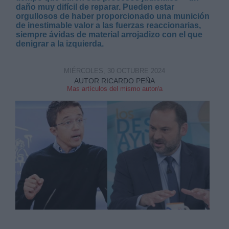
daño muy difícil de reparar. Pueden estar
orgullosos de haber proporcionado una munición
de inestimable valor a las fuerzas reaccionarias,
siempre ávidas de material arrojadizo con el que
denigrar a la izquierda.
Derechos:
MIÉRCOLES, 30 OCTUBRE 2024
AUTOR RICARDO PEÑA
Mas artículos del mismo autor/a
link
Información adicional
link