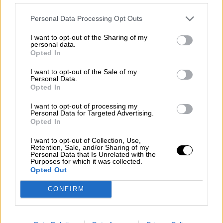
no todos disponemos de las mismas
oportunidades: unos parten en la carrera sobre
Personal Data Processing Opt Outs
ruedas mientras otros lo hacen sobre una sola
pierna. No se puede esperar que lleguen igual
I want to opt-out of the Sharing of my
de lejos.
personal data.
Opted In
I want to opt-out of the Sale of my
La ideología de izquierdas apela a una
etapa
Personal Data.
posterior de la evolución humana: aquella
Opted In
en que nuestra especie triunfa sobre las
demás por su enorme capacidad de
I want to opt-out of processing my
Personal Data for Targeted Advertising.
cooperar los unos con los otros
. Aunque en
Opted In
el mundo capitalista actual —que padece un
extremo individualismo— muchas personas lo
I want to opt-out of Collection, Use,
desconozcan, nuestro confortable modo de vida
Retention, Sale, and/or Sharing of my
Personal Data that Is Unrelated with the
se basa en la cooperación, en el hecho de que
Purposes for which it was collected.
unos trabajamos para otros.
Gracias a ello,
Opted Out
hay carreteras, atención sanitaria y pensiones
de jubilación. Y a los débiles y enfermos no se
CONFIRM
les deja atrás, la misma protección que ejercían
con ellos nuestros antepasados prehistóricos.