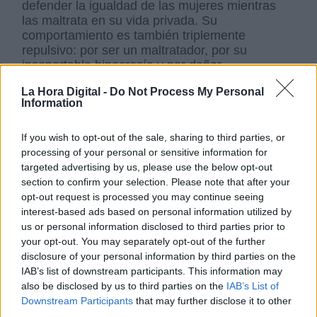
defender la igualdad de las mujeres mientras
las maltrata en su vida privada. Su
comportamiento es también triplemente
repulsivo: por ser un maltratador, por su
insoportable hipocresía y por dañar
injustamente a su partido.
La Hora Digital -
Do Not Process My Personal
Information
Aunque a alguien de derechas le pueda parecer
If you wish to opt-out of the sale, sharing to third parties, or
arrogante esta afirmación, siempre he estado
processing of your personal or sensitive information for
convencido de la
superioridad moral de la
targeted advertising by us, please use the below opt-out
izquierda.
La derecha, en mi opinión, tiene una
section to confirm your selection. Please note that after your
concepción de la humanidad no muy distante
opt-out request is processed you may continue seeing
de lo que fue nuestro pasado biológico como
interest-based ads based on personal information utilized by
simios que competíamos los unos con los otros
us or personal information disclosed to third parties prior to
por unos recursos escasos. Cree en el
your opt-out. You may separately opt-out of the further
darwinismo social, en la ley del más fuerte.
disclosure of your personal information by third parties on the
El que triunfa, lo hace porque es el más apto y,
IAB’s list of downstream participants. This information may
los pobres, en el fondo lo son porque no han
also be disclosed by us to third parties on the
IAB’s List of
luchado lo suficiente. La convicción de que la
Downstream Participants
that may further disclose it to other
vida solo premia a quien se esfuerza ignora que
third parties.