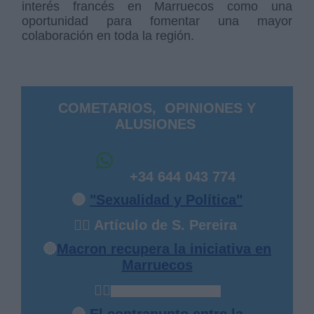
interés francés en Marruecos como una
oportunidad para fomentar una mayor
colaboración en toda la región.
COMETARIOS, OPINIONES Y
ALUSIONES
+34 644 043 774
🔴
"Sexualidad y Política"
✍🏻 Artículo de S. Pereira
🔴
Macron recupera la iniciativa en
Marruecos
✍🏻
Abdelhamid Beyuki