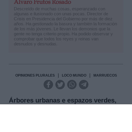
Álvaro Frutos Rosado
Descreído de muchas cosas, esperanzado con
algunas e ilusionado con unas pocas. Director de
Crisis en Presidencia del Gobierno por más de diez
años. Ha gestionado la basura y también la formación
de los más jóvenes. Le llevan los demonios que la
gente no tenga criterio propio. Ha podido observar y
comprobar que todos los reyes y reinas van
desnudos y desnudas.
|
|
OPINIONES PLURALES
LOCO MUNDO
MARRUECOS
Árbores urbanas e espazos verdes,
saúde nas cidades
Mais do 70% da poboación europea vive en
cidades e a porcentaxe aumenta ano tras ano. A