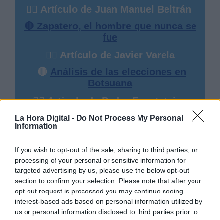
✍🏻 Artículo de Juan Manuel Beltrán
🔴 Zapatero, el hombre que nunca se
fue
✍🏻 Artículo de Javier Varela
🔴
Análisis de las elecciones en
Botsuana
✍🏻 Artículo de Pedro Fuentetaja.
La Hora Digital -
Do Not Process My Personal
Information
AYUDANOS A DIFUNDIR LA HORA
DIGITAL
If you wish to opt-out of the sale, sharing to third parties, or
Para poder respetar la pluralidad.
processing of your personal or sensitive information for
targeted advertising by us, please use the below opt-out
section to confirm your selection. Please note that after your
opt-out request is processed you may continue seeing
interest-based ads based on personal information utilized by
us or personal information disclosed to third parties prior to