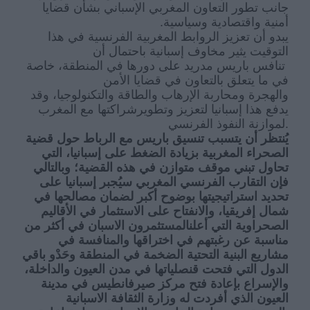
جانب تطور التعاون
ال
مغربي
الإ
سباني بشأن قضايا
أمنية واقتصادية وسياسية.
يبدو أن
تعزيز الروابط المغربية الفرنسية في هذا
التوقيت
يثير مخاوف إسبانية باحتمال
أن
تنافس
باريس
مدريد على دورها في المنطقة، خاصة
في ما يتعلق بالتعاون في قضايا
الأمن
و
الهجرة
ومحاربة الإرهاب
والطاقة والتكنولوجيا
، و
قد
يدفع
هذا
إسبانيا لتعزيز
وتطوير
شراكتها مع المغرب
لموازنة النفوذ الفرنسي
.
يُنتظر أن
يتسبب تنسيق باريس مع الرباط حول قضية
الصحراء ال
م
غربية بزيادة الضغط على إسبانيا، التي
تحاول تبني موقف متوازن في هذه القضية؛ وبالتالي
فإن التقارب الفرنسي المغربي سي
جبر إسبانيا على
تحديد استراتيجيتها بوضوح أكبر لضمان مصالحها في
شمال إفريقيا
، والانفتاح على الاستثمار في الأقاليم
الصحراوية التي
أعلن
المستثمر
و
ن الاسبان
في أكثر من
مناسبة عن
رغبتهم في اختراقها والمنافسة في
مشاريع البنية التحتية الضخمة في المنطقة وح
د
و باقي
،
الدول التي فتحت قنصلياتها في مدن العيون والداخلة
والإسراع بإعادة فتح مركز
صيرفانطيس
في مدينة
العيون الذي أفردت له وزارة الثقافة الاسبانية