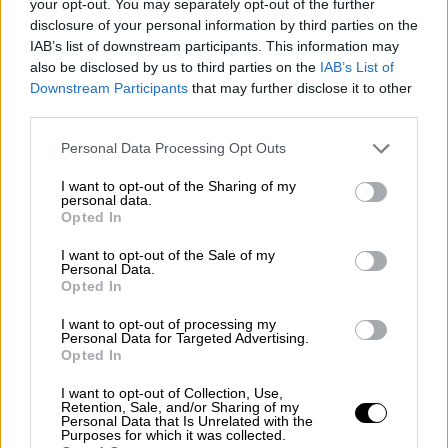
زيارة ماكرون إلى المغرب وتأثيرها المحتمل على
your opt-out. You may separately opt-out of the further
العلاقات المغربية الإسبانية
disclosure of your personal information by third parties on the
IAB’s list of downstream participants. This information may
also be disclosed by us to third parties on the
IAB’s List of
عبدالحميد
البجوقي
/ مدريد/ 26 أكتوبر 2024
تأتي زيارة الرئيس الفرنسي إيمانويل ماكرون
Downstream Participants
that may further disclose it to other
المرتقبة إلى المغرب في الفترة من 28 إلى 30 أكتوبر
third parties.
2024 في إطار تحسين العلاقات الثنائية المتوترة
Personal Data Processing Opt Outs
مؤخراً بين باريس والرباط، مع احتمال أن يكون لها
تأثيرات على العلاقات المغربية الإسبانية. وتهدف
I want to opt-out of the Sharing of my
الزيارة إلى إعادة بناء الشراكة بين البلدين بعد فتور
personal data.
في العلاقات، خاصة بعد موقف باريس الإيجابي من
Opted In
قضية الصحراء ال
م
غربية ودعمها لمقترح الحكم الذاتي
المغربي كحل سياسي لهذه القضية، وهو ما لاقى
I want to opt-out of the Sale of my
Personal Data.
ترحيباً من الرباط وانتقادات من الجزائر، التي تربطها
Opted In
.
علاقات معقدة بفرنسا
ت
عد فرنسا أحد أكبر المستثمرين في المغرب،
I want to opt-out of processing my
Personal Data for Targeted Advertising.
وتستثمر في مجالات حيوية كالزراعة والصناعة
Opted In
والتكنولوجيا. من جهة أخرى، تعتبر إسبانيا الشريك
التجاري الأول للمغرب، حيث تعتمد العلاقات
I want to opt-out of Collection, Use,
الاقتصادية بينهما على صادرات هامة واستثمارات
Retention, Sale, and/or Sharing of my
Personal Data that Is Unrelated with the
متنوعة. لذا، فإن تعزيز العلاقات الفرنسية المغربية قد
Purposes for which it was collected.
يعني زيادة المنافسة على فرص الاستثمار والأسواق