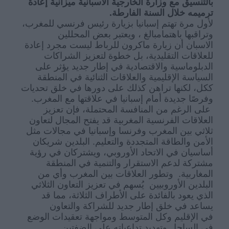
بالتنسيق مع وزارة الخارجية الاسبانية
ميزانية إعادة
ترميمه خلال السنة الفارطة.
لأول مرة تهتم إسبانيا بزيارة رئيس فرنسي للمغرب،
و
ت
راقب
ها
باهتمام
بالغ
، ويعتبر بعض المحللين
الاسبان
أن
زيارة ماكرون
للرباط
ليست مجرد إعادة
للعلاقات التقليدية، بل خطوة لتعزيز الشراكات
الدبلوماسية والاقتصادية في إطار جديد يؤثر على
السياسة الإقليمية والعلاقات الثنائية في المنطقة
خلق تحديات
تراهن كذلك على دورها في
لكنها
،
ككل
وفرصًا جديدة أمام إسبانيا في علاقتها مع المغرب.
على الرغم من المنافسة المحتملة، فإن تعزيز
العلاقات الفرنسية المغربية قد يفتح المجال لتعاون
ثلاثي بين المغرب وفرنسا وإسبانيا في مجالات مثل
الأمن والطاقة المتجددة والتعليم.
البلدين
شريكان
أساسيان في الاتحاد الأوروبي، ويشتركان في رؤية
مشتركة لدعم الاستقرار والتنمية في المنطقة
المغاربية.
و
ت
طور
ا
لعلاقات بين المغرب وأي من
البلدين الأوروبيين ي
سهم في تعزيز التعاون الثلاثي
الذي يعود بالفائدة على الأطراف الثلاثة، مما قد
يساعد في خلق إطار جديد
للشراكة وا
لتعاون
في
الإقليم وكل
المتوسط
ومواجه
ة
تعقيدات الوضع
في الساحل وتهديد تداعياته على الضفتين.