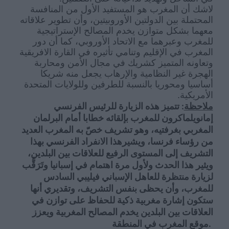
لاشك أن المغرب هو المستفيد الأول من المنافسة
المحتملة بين الدولتين الأوروبيتين، وأن تطوير علاقاته
معهما بشكل متوازن يخدم المصالح الإستراتيجية
للمغرب وعبرهما مع الاتحاد الأوروبي،
كما أن دور
المغرب في الإقليم وتنامي تأثيره في القارة الافريقية
وتعاونه
المتميز كشريك
في مجال الأمن ومحاربة
الهجرة غير النظامية والإرهاب يجعل منه شريكا
أساسيا ومحوريا بالنسبة للطرفين وللولايات المتحدة
الأمريكية.
لرئيس الفرنسي
ل
زيارة
هذه ال
ميز
تت
:
ملاحظة
إمانوي
ل
ماكرون للمغرب
بإ
لقائه
خطابا
أمام البرلمان
المغربي بغرفتيه، وهو تشريف خصّ به المغرب العديد
من رؤساء فرنسا، و
ي
شير
هذا الانفراد الفرنسي ب
هذا
التشريف
إلى المستوى الرفيع للعلاقات بين البلدين،
ويثير هذا الحدث ولأول مرة اهتمام في إسبانيا وت
ر
ق
ب
لزيارة
منتظرة ل
لعاهل الإسباني فيليبي
السادس
للمغرب، وأن يحظى بنفس التشريف
، وتقديري أنها
ستكون إشارة مغربية ذكية للحفاظ على توازن في
العلاقات بين البلدين يخدم المصالح المغربية ويعزز
موقع المغرب في المنطقة
.