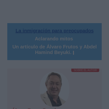
La inmigración para preocupados
Aclarando mitos
Un artículo de Álvaro Frutos y Abdel
Hamind Beyuki.
SOBRE EL AUTOR