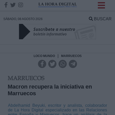
INFORMACION SOBRE LA
PROTECCIÓN DE TUS
BUSCAR
SÁBADO, 08 AGOSTO 2026
DATOS
Responsable:
Finalidad:
|
LOCO MUNDO
MARRUECOS
Datos tratados:
MARRUECOS
Macron recupera la iniciativa en
Marruecos
Legitimación:
Destinatarios:
Abdelhamid Beyuki, escritor y analista, colaborador
de La Hora Digital especializado en las Relaciones
entre España y Marruecos, hace un análisis de la