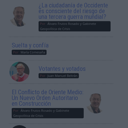
¿La ciudadanía de Occidente
es consciente del riesgo de
una tercera guerra mundial?
Por
Álvaro Frutos Rosado y Gabinete
Geopolítica de Crisis
Suelta y confía
Por
María Comesaña
Votantes y votados
Por
Juan Manuel Beltrán
El Conflicto de Oriente Medio:
Un Nuevo Orden Autoritario
en Construcción
Por
Álvaro Frutos Rosado y Gabinete
Geopolítica de Crisis