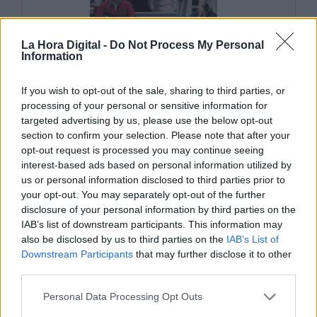
Vivienda: Hartazgo de
La Hora Digital -
Do Not Process My Personal
Information
soluciones que no acaban de
llegar
If you wish to opt-out of the sale, sharing to third parties, or
Por Jose Luis Martín
processing of your personal or sensitive information for
viernes, 15 de marzo de 2024
targeted advertising by us, please use the below opt-out
section to confirm your selection. Please note that after your
opt-out request is processed you may continue seeing
interest-based ads based on personal information utilized by
us or personal information disclosed to third parties prior to
your opt-out. You may separately opt-out of the further
disclosure of your personal information by third parties on the
IAB’s list of downstream participants. This information may
also be disclosed by us to third parties on the
IAB’s List of
Downstream Participants
that may further disclose it to other
third parties.
Analizamos el proyecto
Personal Data Processing Opt Outs
SHARE de Fuenlabrada