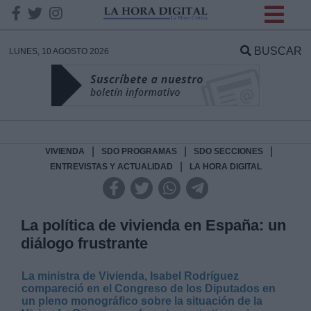
INFORMACION SOBRE LA
PROTECCIÓN DE TUS
BUSCAR
LUNES, 10 AGOSTO 2026
DATOS
Responsable:
Finalidad:
|
|
|
VIVIENDA
SDO PROGRAMAS
SDO SECCIONES
|
ENTREVISTAS Y ACTUALIDAD
LA HORA DIGITAL
Datos tratados:
La política de vivienda en España: un
diálogo frustrante
Legitimación:
La ministra de Vivienda, Isabel Rodríguez
Destinatarios:
compareció en el Congreso de los Diputados en
un pleno monográfico sobre la situación de la