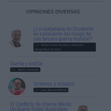
OPINIONES DIVERSAS
¿La ciudadanía de Occidente
es consciente del riesgo de
una tercera guerra mundial?
Por
Álvaro Frutos Rosado y Gabinete
Geopolítica de Crisis
Suelta y confía
Por
María Comesaña
Votantes y votados
Por
Juan Manuel Beltrán
El Conflicto de Oriente Medio:
Un Nuevo Orden Autoritario