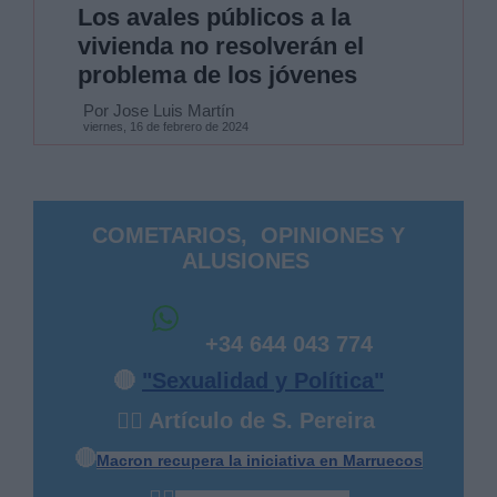
Los avales públicos a la
vivienda no resolverán el
problema de los jóvenes
Por Jose Luis Martín
viernes, 16 de febrero de 2024
COMETARIOS, OPINIONES Y
ALUSIONES
+34 644 043 774
🔴
"Sexualidad y Política"
✍🏻 Artículo de S. Pereira
🔴
Macron recupera la iniciativa en Marruecos