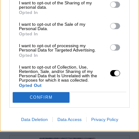
I want to opt-out of the Sharing of my
Por Jose Luis Martín
personal data.
viernes, 8 de marzo de 2024
Opted In
I want to opt-out of the Sale of my
Personal Data.
Opted In
I want to opt-out of processing my
Personal Data for Targeted Advertising.
Opted In
I want to opt-out of Collection, Use,
Retention, Sale, and/or Sharing of my
Personal Data that Is Unrelated with the
Purposes for which it was collected.
Analizamos el nuevo Índice de
Opted Out
Precios de Referencia
CONFIRM
Por Jose Luis Martín
viernes, 1 de marzo de 2024
Data Deletion
Data Access
Privacy Policy