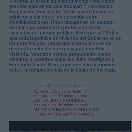
Vivienda. Dijo que su departamento tiene cinco
grandes ejes en los que trabajar: Financiación,
Regulación, Fiscalidad, Movilización de suelos
públicos y diálogo e interlocución entre
Administraciones. Hizo Hincapié en un asunto:
blindar a perpetuidad la protección de las
viviendas del parque público. Enfrente, el PP dice
que toda la política de vivienda del Gobierno es un
Derechos:
rotundo fracaso. Creen que el problema es de
oferta y la solución solo pasa por construir
vivienda. Nosotros hemos preguntado, como
link
siempre, a nuestros expertos Julio Rodríguez y
Información adicional
Fernando Acedo Rico y que nos dan su opinión
link
sobre la comparecencia de la titular de Vivienda
VIERNES, 25 OCTUBRE 2024
AUTOR JOSE LUIS MARTÍN
Mas artículos del mismo autor/a
AUTOR JULIO RODRÍGUEZ
Mas artículos del mismo autor/a
AUTOR FERNANDO ACEDO-RICO
Mas artículos del mismo autor/a