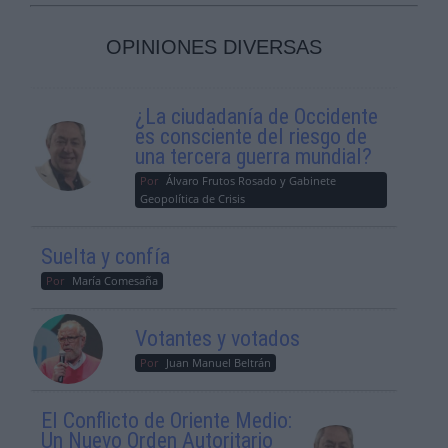
OPINIONES DIVERSAS
¿La ciudadanía de Occidente
es consciente del riesgo de
una tercera guerra mundial?
Por
Álvaro Frutos Rosado y Gabinete
Geopolítica de Crisis
Suelta y confía
Por
María Comesaña
Votantes y votados
Por
Juan Manuel Beltrán
El Conflicto de Oriente Medio:
Un Nuevo Orden Autoritario