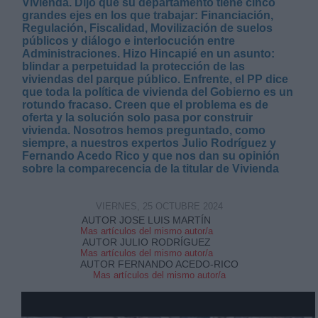
Vivienda. Dijo que su departamento tiene cinco
grandes ejes en los que trabajar: Financiación,
Regulación, Fiscalidad, Movilización de suelos
públicos y diálogo e interlocución entre
Administraciones. Hizo Hincapié en un asunto:
blindar a perpetuidad la protección de las
viviendas del parque público. Enfrente, el PP dice
que toda la política de vivienda del Gobierno es un
Derechos:
rotundo fracaso. Creen que el problema es de
oferta y la solución solo pasa por construir
vivienda. Nosotros hemos preguntado, como
link
siempre, a nuestros expertos Julio Rodríguez y
Información adicional
Fernando Acedo Rico y que nos dan su opinión
link
sobre la comparecencia de la titular de Vivienda
VIERNES, 25 OCTUBRE 2024
AUTOR JOSE LUIS MARTÍN
Mas artículos del mismo autor/a
AUTOR JULIO RODRÍGUEZ
Mas artículos del mismo autor/a
AUTOR FERNANDO ACEDO-RICO
Mas artículos del mismo autor/a