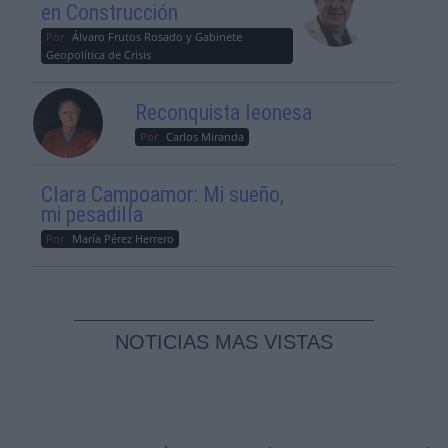
en Construcción
Por
Álvaro Frutos Rosado y Gabinete
Geopolítica de Crisis
Reconquista leonesa
Por
Carlos Miranda
Clara Campoamor: Mi sueño,
mi pesadilla
Por
María Pérez Herrero
NOTICIAS MAS VISTAS