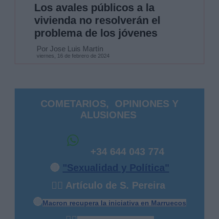
Los avales públicos a la
vivienda no resolverán el
problema de los jóvenes
Por Jose Luis Martín
viernes, 16 de febrero de 2024
COMETARIOS, OPINIONES Y
ALUSIONES
+34 644 043 774
🔴
"Sexualidad y Política"
✍🏻 Artículo de S. Pereira
🔴
Macron recupera la iniciativa en Marruecos