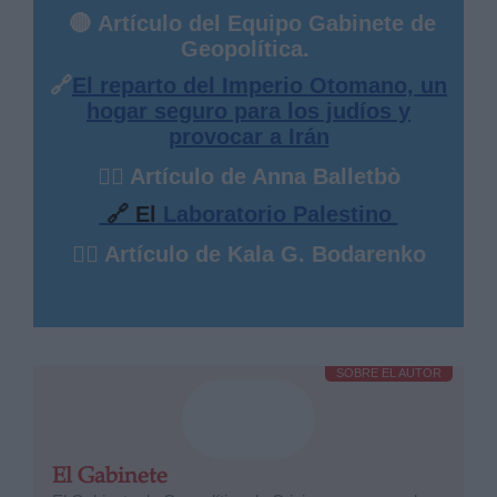
🔴 Artículo del Equipo Gabinete de
Geopolítica.
🔗
El reparto del Imperio Otomano, un
hogar seguro para los judíos y
provocar a Irán
✍🏻 Artículo de Anna Balletbò
🔗 El
Laboratorio Palestino
✍🏻 Artículo de Kala G. Bodarenko
SOBRE EL AUTOR
El Gabinete