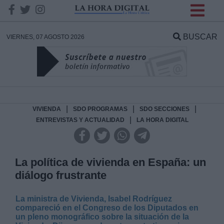
INFORMACION SOBRE LA
PROTECCIÓN DE TUS
BUSCAR
VIERNES, 07 AGOSTO 2026
DATOS
Responsable:
Finalidad:
|
|
|
VIVIENDA
SDO PROGRAMAS
SDO SECCIONES
|
ENTREVISTAS Y ACTUALIDAD
LA HORA DIGITAL
Datos tratados:
La política de vivienda en España: un
diálogo frustrante
Legitimación:
La ministra de Vivienda, Isabel Rodríguez
Destinatarios:
compareció en el Congreso de los Diputados en
un pleno monográfico sobre la situación de la