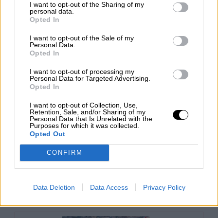
I want to opt-out of the Sharing of my
Por Jose Luis Martín
personal data.
viernes, 8 de marzo de 2024
Opted In
I want to opt-out of the Sale of my
Personal Data.
Opted In
I want to opt-out of processing my
Personal Data for Targeted Advertising.
Opted In
I want to opt-out of Collection, Use,
Retention, Sale, and/or Sharing of my
Personal Data that Is Unrelated with the
Purposes for which it was collected.
Analizamos el nuevo Índice de
Opted Out
Precios de Referencia
CONFIRM
Por Jose Luis Martín
viernes, 1 de marzo de 2024
Data Deletion
Data Access
Privacy Policy