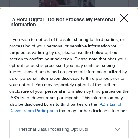
Vivienda: Hartazgo de
La Hora Digital -
Do Not Process My Personal
Information
soluciones que no acaban de
llegar
If you wish to opt-out of the sale, sharing to third parties, or
Por Jose Luis Martín
processing of your personal or sensitive information for
viernes, 15 de marzo de 2024
targeted advertising by us, please use the below opt-out
section to confirm your selection. Please note that after your
opt-out request is processed you may continue seeing
interest-based ads based on personal information utilized by
us or personal information disclosed to third parties prior to
your opt-out. You may separately opt-out of the further
disclosure of your personal information by third parties on the
IAB’s list of downstream participants. This information may
also be disclosed by us to third parties on the
IAB’s List of
Downstream Participants
that may further disclose it to other
third parties.
Analizamos el proyecto
Personal Data Processing Opt Outs
SHARE de Fuenlabrada