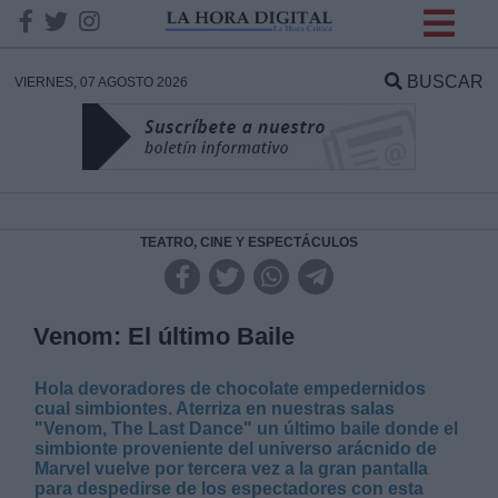
INFORMACION SOBRE LA
PROTECCIÓN DE TUS
BUSCAR
VIERNES, 07 AGOSTO 2026
DATOS
Responsable:
Finalidad:
TEATRO, CINE Y ESPECTÁCULOS
Datos tratados:
Venom: El último Baile
Hola devoradores de chocolate empedernidos
Legitimación:
cual simbiontes. Aterriza en nuestras salas
"Venom, The Last Dance" un último baile donde el
simbionte proveniente del universo arácnido de
Destinatarios:
Marvel vuelve por tercera vez a la gran pantalla
para despedirse de los espectadores con esta