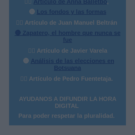
✍🏻
Artículo de Anna Balletbò
,
🔴
Los fondos y las formas
✍🏻 Artículo de Juan Manuel Beltrán
🔴 Zapatero, el hombre que nunca se
fue
✍🏻 Artículo de Javier Varela
🔴
Análisis de las elecciones en
Botsuana
✍🏻 Artículo de Pedro Fuentetaja.
AYUDANOS A DIFUNDIR LA HORA
DIGITAL
Para poder respetar la pluralidad.