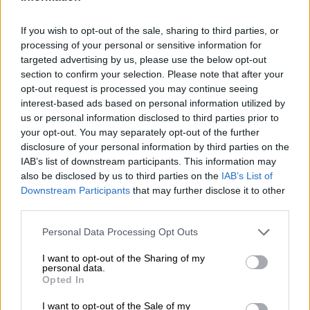
CORTÁZAR EN JUEGO: El amanecer
de las palabras que miran
If you wish to opt-out of the sale, sharing to third parties, or
processing of your personal or sensitive information for
targeted advertising by us, please use the below opt-out
Recuerdos, relatos, instrucciones, convergencias,
section to confirm your selection. Please note that after your
y el lenguaje, siempre sorprendente, de Julio
opt-out request is processed you may continue seeing
Cortázar, y sus historias de Cronopios y Rayuelas,
Bestiario, Autonautas, dando la vuelta al día en
interest-based ads based on personal information utilized by
ochenta mundos o el último round, pameos y
us or personal information disclosed to third parties prior to
meopas.
your opt-out. You may separately opt-out of the further
disclosure of your personal information by third parties on the
IAB’s list of downstream participants. This information may
VIERNES, 25 OCTUBRE 2024
also be disclosed by us to third parties on the
IAB’s List of
AUTOR ALBERTO MORATE
Mas artículos del mismo autor/a
Downstream Participants
that may further disclose it to other
third parties.
Personal Data Processing Opt Outs
I want to opt-out of the Sharing of my
personal data.
Opted In
I want to opt-out of the Sale of my