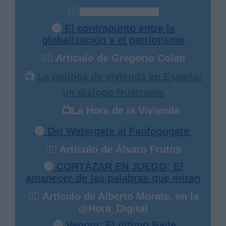
✍🏻
Abdelhamid Beyuki
🔴
El contrapunto entre la
globalización y el patriotismo
✍🏻 Artículo de Gregorio Colao
📺
La política de vivienda en España:
un diálogo frustrante
📺
La Hora de la Vivienda
🔴
Del Watergate al Fanfogogate
✍🏻 Artículo de Álvaro Frutos
🔴
CORTÁZAR EN JUEGO: El
amanecer de las palabras que miran
✍🏻 Artículo de Alberto Morate, en la
@Hora_Digital
🔴
Venom: El último Baile