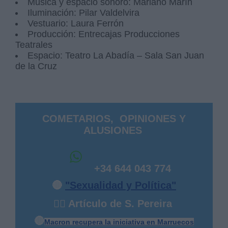
Música y espacio sonoro: Mariano Marín
Iluminación: Pilar Valdelvira
Vestuario: Laura Ferrón
Producción: Entrecajas Producciones
Teatrales
Espacio: Teatro La Abadía – Sala San Juan
de la Cruz
COMETARIOS, OPINIONES Y
ALUSIONES
+34 644 043 774
🔴
"Sexualidad y Política"
✍🏻 Artículo de S. Pereira
🔴
Macron recupera la iniciativa en Marruecos