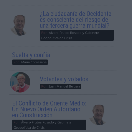
¿La ciudadanía de Occidente
es consciente del riesgo de
una tercera guerra mundial?
Por
Álvaro Frutos Rosado y Gabinete
Geopolítica de Crisis
Suelta y confía
Por
María Comesaña
Votantes y votados
Por
Juan Manuel Beltrán
El Conflicto de Oriente Medio:
Un Nuevo Orden Autoritario
en Construcción
Por
Álvaro Frutos Rosado y Gabinete
Geopolítica de Crisis