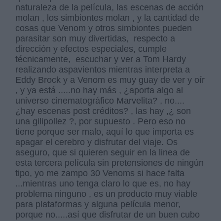
naturaleza de la película, las escenas de acción
molan , los simbiontes molan , y la cantidad de
cosas que Venom y otros simbiontes pueden
parasitar son muy divertidas, respecto a
dirección y efectos especiales, cumple
técnicamente, escuchar y ver a Tom Hardy
realizando aspavientos mientras interpreta a
Eddy Brock y a Venom es muy guay de ver y oír
, y ya está .....no hay más , ¿aporta algo al
universo cinematográfico Marvelita? , no....
¿hay escenas post créditos? , las hay ,¿ son
una gilipollez ?, por supuesto . Pero eso no
tiene porque ser malo, aquí lo que importa es
apagar el cerebro y disfrutar del viaje. Os
aseguro, que si quieren seguir en la linea de
esta tercera película sin pretensiones de ningún
tipo, yo me zampo 30 Venoms si hace falta
...mientras uno tenga claro lo que es, no hay
problema ninguno , es un producto muy viable
para plataformas y alguna película menor,
porque no.....así que disfrutar de un buen cubo