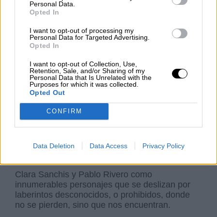
Personal Data.
Opted In
I want to opt-out of processing my
Personal Data for Targeted Advertising.
Opted In
I want to opt-out of Collection, Use,
Retention, Sale, and/or Sharing of my
Personal Data that Is Unrelated with the
Una sonrisa que se dibuja en el escenario, una
Purposes for which it was collected.
Opted Out
cara de asombro, un reto que no tiembla,
embriagados como estamos de las historias y
CONFIRM
los personajes de Cortázar. Como hilo
conductor, casi, Robinson Crusoe y Viernes en
un programa radiofónico, en una amalgama de
recuerdos.
Data Deletion
Data Access
Privacy Policy
Clara Sanchis y Pablo Rivero como
innumerables personajes que se deslizan por
laberintos desconocidos, o prohibidos, donde
no se pierden, sino que nos encuentran.