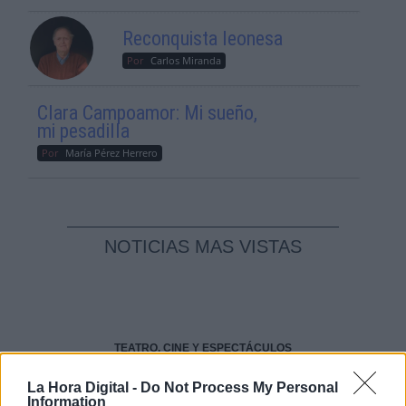
Reconquista leonesa
Por
Carlos Miranda
Clara Campoamor: Mi sueño,
mi pesadilla
Por
María Pérez Herrero
NOTICIAS MAS VISTAS
TEATRO, CINE Y ESPECTÁCULOS
La Hora Digital -
Do Not Process My Personal
Information