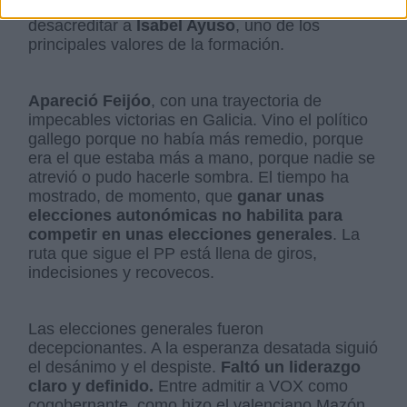
un estropicio monumental, tratando de
desacreditar a
Isabel Ayuso
, uno de los
principales valores de la formación.
Apareció Feijóo
, con una trayectoria de
impecables victorias en Galicia. Vino el político
gallego porque no había más remedio, porque
era el que estaba más a mano, porque nadie se
atrevió o pudo hacerle sombra. El tiempo ha
mostrado, de momento, que
ganar unas
elecciones autonómicas no habilita para
competir en unas elecciones generales
. La
ruta que sigue el PP está llena de giros,
indecisiones y recovecos.
Las elecciones generales fueron
decepcionantes. A la esperanza desatada siguió
el desánimo y el despiste.
Faltó un liderazgo
claro y definido.
Entre admitir a VOX como
cogobernante, como hizo el valenciano Mazón,