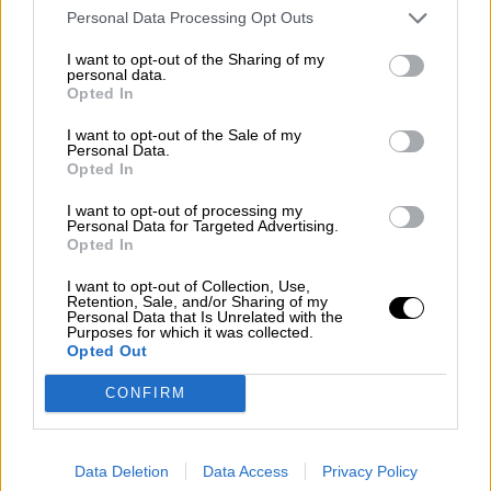
Personal Data Processing Opt Outs
I want to opt-out of the Sharing of my
personal data.
Opted In
I want to opt-out of the Sale of my
Personal Data.
Opted In
En los últimos años, todo ha sido una sucesión
de
dislates en el PP
. Primero fue la
elección
I want to opt-out of processing my
de Casado
como presidente del partido; un
Personal Data for Targeted Advertising.
hombre que había vivido entre comités y
Opted In
gabinetes la totalidad de su vida política, desde
I want to opt-out of Collection, Use,
que militara en las Nuevas Generaciones, allá
Retention, Sale, and/or Sharing of my
por 2007. Un hombre que ascendió en su
Personal Data that Is Unrelated with the
Purposes for which it was collected.
carrera política a la misma velocidad que se
Opted Out
desarrollaba su carrera académica. Alguien que
no medía el alcance de sus palabras
, un
CONFIRM
irresponsable, secundado además por un
secretario,
Teodoro García
- campeón
murciano de tiro con aceituna- que impuso una
Data Deletion
Data Access
Privacy Policy
disciplina de hierro; un “joven valor” que causó