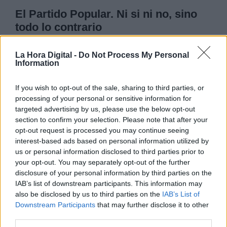
El Partido Popular. Ni si ni no, sino
todo lo contrario
Dicen los expertos que las elecciones las gana el
La Hora Digital -
Do Not Process My Personal
partido que menos errores comete. De ser cierta
Information
esta afirmación podríamos pronosticar la
continuidad de Sánchez hasta el final de la
legislatura, cuando menos.
If you wish to opt-out of the sale, sharing to third parties, or
processing of your personal or sensitive information for
targeted advertising by us, please use the below opt-out
MIÉRCOLES, 09 OCTUBRE 2024
section to confirm your selection. Please note that after your
AUTOR JAVIER VARELA
opt-out request is processed you may continue seeing
Mas artículos del mismo autor/a
interest-based ads based on personal information utilized by
us or personal information disclosed to third parties prior to
your opt-out. You may separately opt-out of the further
disclosure of your personal information by third parties on the
IAB’s list of downstream participants. This information may
also be disclosed by us to third parties on the
IAB’s List of
Downstream Participants
that may further disclose it to other
third parties.