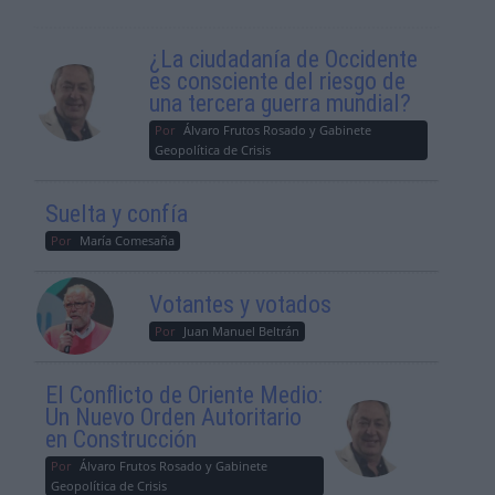
¿La ciudadanía de Occidente
es consciente del riesgo de
una tercera guerra mundial?
Por
Álvaro Frutos Rosado y Gabinete
Geopolítica de Crisis
Suelta y confía
Por
María Comesaña
Votantes y votados
Por
Juan Manuel Beltrán
El Conflicto de Oriente Medio:
Un Nuevo Orden Autoritario
en Construcción
Por
Álvaro Frutos Rosado y Gabinete
Geopolítica de Crisis