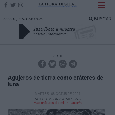
INFORMACION SOBRE LA
PROTECCIÓN DE TUS
BUSCAR
SÁBADO, 08 AGOSTO 2026
DATOS
Responsable:
Finalidad:
ARTE
Datos tratados:
Agujeros de tierra como cráteres de
luna
Legitimación:
MARTES, 08 OCTUBRE 2024
AUTOR MARÍA COMESAÑA
Mas artículos del mismo autor/a
Destinatarios: