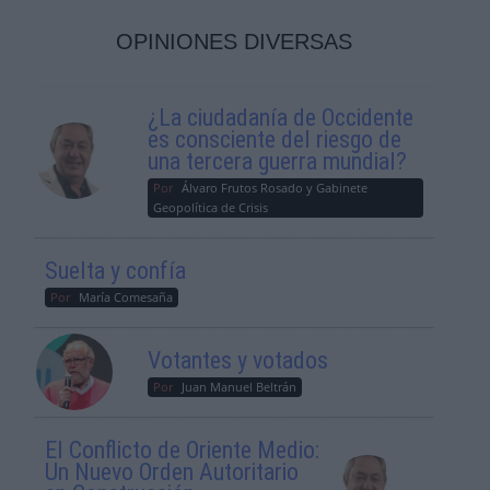
OPINIONES DIVERSAS
¿La ciudadanía de Occidente
es consciente del riesgo de
una tercera guerra mundial?
Por
Álvaro Frutos Rosado y Gabinete
Geopolítica de Crisis
Suelta y confía
Por
María Comesaña
Votantes y votados
Por
Juan Manuel Beltrán
El Conflicto de Oriente Medio:
Un Nuevo Orden Autoritario