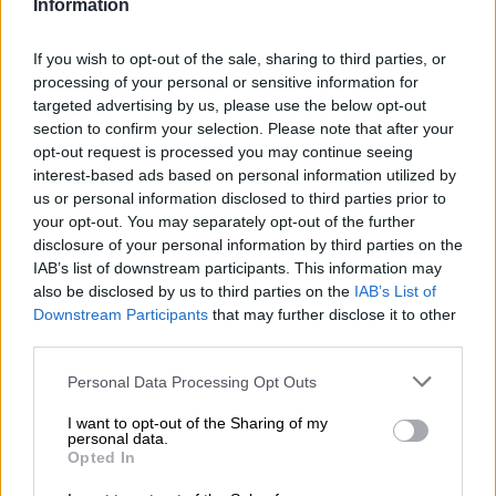
Information
If you wish to opt-out of the sale, sharing to third parties, or
processing of your personal or sensitive information for
A MIGUEL ÁNGEL YUSTA:
targeted advertising by us, please use the below opt-out
Summarium 25
section to confirm your selection. Please note that after your
opt-out request is processed you may continue seeing
VIERNES, 04 OCTUBRE 2024
interest-based ads based on personal information utilized by
AUTOR ALBERTO MORATE
us or personal information disclosed to third parties prior to
Mas artículos del mismo autor/a
your opt-out. You may separately opt-out of the further
disclosure of your personal information by third parties on the
IAB’s list of downstream participants. This information may
also be disclosed by us to third parties on the
IAB’s List of
Downstream Participants
that may further disclose it to other
third parties.
Personal Data Processing Opt Outs
I want to opt-out of the Sharing of my
personal data.
Opted In