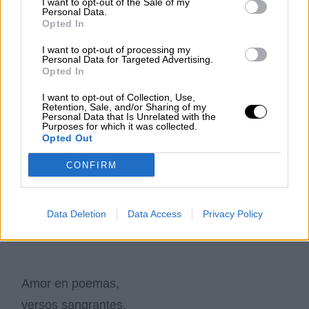
I want to opt-out of the Sale of my
Personal Data.
Opted In
I want to opt-out of processing my
La palabra en el ambiente
Personal Data for Targeted Advertising.
Opted In
donde se mueve el poeta,
en el aliento de su pasado,
I want to opt-out of Collection, Use,
Retention, Sale, and/or Sharing of my
Personal Data that Is Unrelated with the
en los cinco sentidos y alguno más,
Purposes for which it was collected.
Opted Out
en su recorrido a través de las emociones,
del mar y del viento,
CONFIRM
durante la noche
y por medio de los cientos de poetas que
Data Deletion
Data Access
Privacy Policy
conoce.
Amor en poemas,
versos sangrantes,