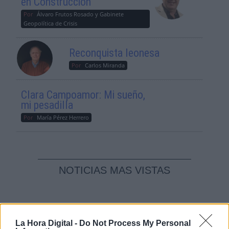
en Construcción
Por
Álvaro Frutos Rosado y Gabinete
Geopolítica de Crisis
Reconquista leonesa
Por
Carlos Miranda
Clara Campoamor: Mi sueño,
mi pesadilla
Por
María Pérez Herrero
NOTICIAS MAS VISTAS
La Hora Digital -
Do Not Process My Personal
ARTE