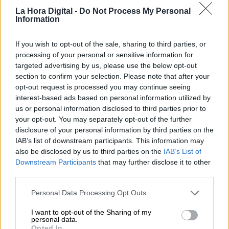
La Hora Digital -
Do Not Process My Personal
Information
If you wish to opt-out of the sale, sharing to third parties, or
processing of your personal or sensitive information for
targeted advertising by us, please use the below opt-out
section to confirm your selection. Please note that after your
Clara Campoamor
opt-out request is processed you may continue seeing
interest-based ads based on personal information utilized by
us or personal information disclosed to third parties prior to
Sueño una y otra vez lo mismo; la ilusión y la
your opt-out. You may separately opt-out of the further
pesadilla.
Es 1 septiembre de 1931:
la primera
disclosure of your personal information by third parties on the
vez que una mujer toma la palabra en el
IAB’s list of downstream participants. This information may
Congreso de los Diputados. Yo Clara
also be disclosed by us to third parties on the
IAB’s List of
Campoamor hablo. Estoy en la comisión de
Downstream Participants
that may further disclose it to other
redacción de la Constitución, y sé lo que tengo
third parties.
que defender. Incluso por encima de mi propio
Personal Data Processing Opt Outs
partido
defenderé el derecho del voto de la
mujer.
Mi sueño, mi ilusión.
I want to opt-out of the Sharing of my
personal data.
Opted In