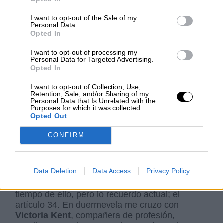
Pero dicen que su
voto iría a las derechas
,
que las mujeres votarían lo que le aconsejara el
I want to opt-out of the Sale of my
Personal Data.
confesor, o su propio marido. Mi sueño es mi
Opted In
pesadilla.
I want to opt-out of processing my
Personal Data for Targeted Advertising.
Opted In
“En otras partes está el peligro del cura, y de la
reacción, no en la mujer”, contesto.
I want to opt-out of Collection, Use,
Retention, Sale, and/or Sharing of my
Personal Data that Is Unrelated with the
Purposes for which it was collected.
Oigo que las mujeres tenemos “
limitaciones
Opted Out
impuestas a su albedrío por su naturaleza
”, o
que “la mujer es eso: histerismo”. En mi vela
CONFIRM
oigo, oigo, incluso chistes…
Data Deletion
Data Access
Privacy Policy
Pasan los días, es 1 de octubre y
el ambiente
es tenso
. Sudo, me despierto. Hace tanto
tiempo de ello, pero lo recuerdo actual; el
artículo 34. En duermevela me cruzo con
Victoria Kent
, compañera de profesión,