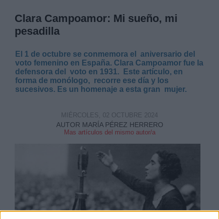
Clara Campoamor: Mi sueño, mi
pesadilla
El 1 de octubre se conmemora el aniversario del
voto femenino en España. Clara Campoamor fue la
defensora del voto en 1931. Este artículo, en
forma de monólogo, recorre ese día y los
sucesivos. Es un homenaje a esta gran mujer.
MIÉRCOLES, 02 OCTUBRE 2024
AUTOR MARÍA PÉREZ HERRERO
Mas artículos del mismo autor/a