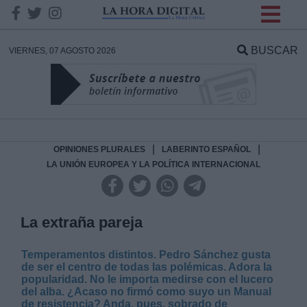
INFORMACION SOBRE LA
PROTECCIÓN DE TUS
BUSCAR
VIERNES, 07 AGOSTO 2026
DATOS
Responsable:
Finalidad:
|
|
OPINIONES PLURALES
LABERINTO ESPAÑOL
LA UNIÓN EUROPEA Y LA POLÍTICA INTERNACIONAL
Datos tratados:
La extraña pareja
Legitimación:
Temperamentos distintos. Pedro Sánchez gusta
de ser el centro de todas las polémicas. Adora la
popularidad. No le importa medirse con el lucero
Destinatarios:
del alba. ¿Acaso no firmó como suyo un Manual
de resistencia? Anda, pues, sobrado de