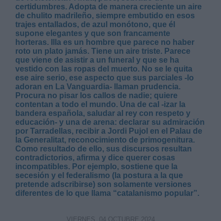
certidumbres. Adopta de manera creciente un aire
de chulito madrileño, siempre embutido en esos
trajes entallados, de azul monótono, que él
supone elegantes y que son francamente
horteras. Illa es un hombre que parece no haber
roto un plato jamás. Tiene un aire triste. Parece
que viene de asistir a un funeral y que se ha
Derechos:
vestido con las ropas del muerto. No se le quita
ese aire serio, ese aspecto que sus parciales -lo
adoran en La Vanguardia- llaman prudencia.
link
Procura no pisar los callos de nadie; quiere
contentan a todo el mundo. Una de cal -izar la
Información adicional
bandera española, saludar al rey con respeto y
link
educación- y una de arena: declarar su admiración
por Tarradellas, recibir a Jordi Pujol en el Palau de
la Generalitat, reconocimiento de primogenitura.
Como resultado de ello, sus discursos resultan
contradictorios, afirma y dice querer cosas
incompatibles. Por ejemplo, sostiene que la
secesión y el federalismo (la postura a la que
pretende adscribirse) son solamente versiones
diferentes de lo que llama “catalanismo popular”.
VIERNES, 04 OCTUBRE 2024