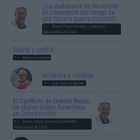
¿La ciudadanía de Occidente
es consciente del riesgo de
una tercera guerra mundial?
Por
Álvaro Frutos Rosado y Gabinete
Geopolítica de Crisis
Suelta y confía
Por
María Comesaña
Votantes y votados
Por
Juan Manuel Beltrán
El Conflicto de Oriente Medio:
Un Nuevo Orden Autoritario
en Construcción
Por
Álvaro Frutos Rosado y Gabinete
Geopolítica de Crisis