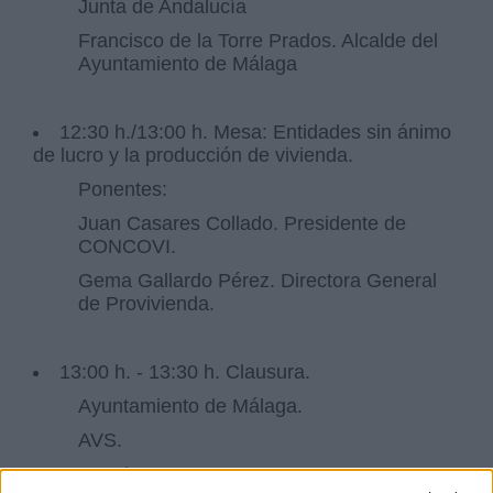
Junta de Andalucía
Francisco de la Torre Prados. Alcalde del
Ayuntamiento de Málaga
12:30 h./13:00 h. Mesa: Entidades sin ánimo
de lucro y la producción de vivienda.
Ponentes:
Juan Casares Collado. Presidente de
CONCOVI.
Gema Gallardo Pérez. Directora General
de Provivienda.
13:00 h. - 13:30 h. Clausura.
Ayuntamiento de Málaga.
AVS.
Housing Europe.