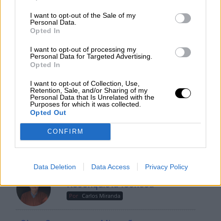
Geopolítica de Crisis
I want to opt-out of the Sale of my
Personal Data.
Opted In
Suelta y confía
Por
María Comesaña
I want to opt-out of processing my
Personal Data for Targeted Advertising.
Opted In
Votantes y votados
I want to opt-out of Collection, Use,
Por
Juan Manuel Beltrán
Retention, Sale, and/or Sharing of my
Personal Data that Is Unrelated with the
Purposes for which it was collected.
Opted Out
El Conflicto de Oriente Medio:
Un Nuevo Orden Autoritario
CONFIRM
en Construcción
Por
Álvaro Frutos Rosado y Gabinete
Geopolítica de Crisis
Data Deletion
Data Access
Privacy Policy
Reconquista leonesa
Por
Carlos Miranda