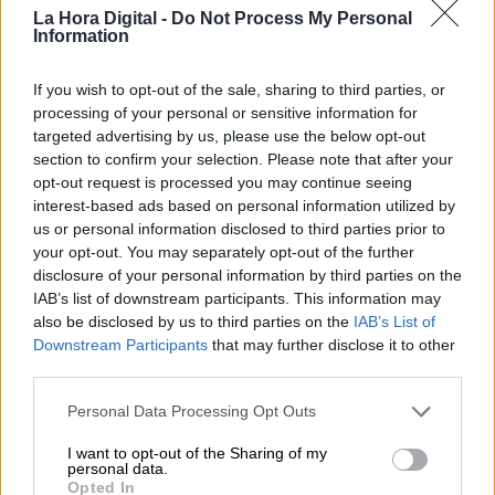
La Hora Digital -
Do Not Process My Personal
Information
INSCRIPCIONES:
https://forms.gle/MLfhTWTAp74WfgqP8
If you wish to opt-out of the sale, sharing to third parties, or
processing of your personal or sensitive information for
targeted advertising by us, please use the below opt-out
No te olvides de visitar nuestro pisito.
section to confirm your selection. Please note that after your
Con
Julio Rodríguez López
y
Fernando Acedo Rico
, presentados
opt-out request is processed you may continue seeing
por Jose Luis Martín Los mejores especialistas en vivienda,
interest-based ads based on personal information utilized by
síguelos en
LA HORA DIGITAL
us or personal information disclosed to third parties prior to
your opt-out. You may separately opt-out of the further
disclosure of your personal information by third parties on the
IAB’s list of downstream participants. This information may
also be disclosed by us to third parties on the
IAB’s List of
OPINIONES DIVERSAS
Downstream Participants
that may further disclose it to other
third parties.
Personal Data Processing Opt Outs
¿La ciudadanía de Occidente
es consciente del riesgo de
I want to opt-out of the Sharing of my
una tercera guerra mundial?
personal data.
Opted In
Por
Álvaro Frutos Rosado y Gabinete