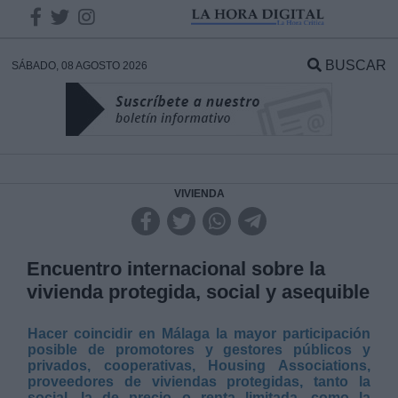
INFORMACION SOBRE LA
PROTECCIÓN DE TUS DATOS
BUSCAR
SÁBADO, 08 AGOSTO 2026
Responsable:
Finalidad:
Datos tratados:
VIVIENDA
Legitimación:
Encuentro internacional sobre la
Destinatarios:
vivienda protegida, social y asequible
Hacer coincidir en Málaga la mayor participación
posible de promotores y gestores públicos y
privados, cooperativas, Housing Associations,
proveedores de viviendas protegidas, tanto la
social, la de precio o renta limitada, como la