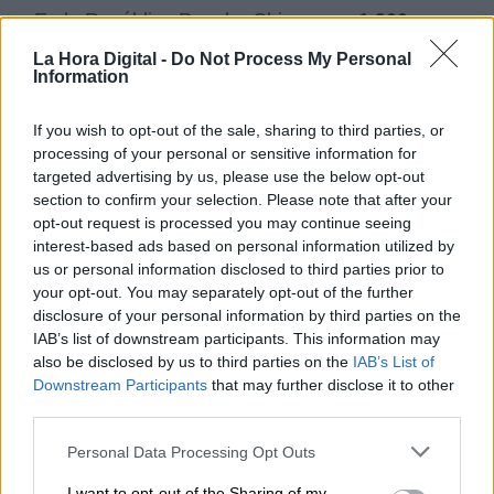
En la República Popular China unos
1.900
think tanks
contribuyen activamente a las
La Hora Digital -
Do Not Process My Personal
actividades de inteligencia en favor del régimen.
Information
If you wish to opt-out of the sale, sharing to third parties, or
En el extranjero, los “Institutos Confucio”,
processing of your personal or sensitive information for
creados en las universidades bajo la cobertura
targeted advertising by us, please use the below opt-out
de instituciones culturales, actúan como centros
section to confirm your selection. Please note that after your
de espionaje para Beijing, desde los cuales se
opt-out request is processed you may continue seeing
reclutan informantes, se difunde propaganda y
interest-based ads based on personal information utilized by
se controla a la diáspora china en cada país.
us or personal information disclosed to third parties prior to
your opt-out. You may separately opt-out of the further
disclosure of your personal information by third parties on the
Pero, además de esta imponente entramado de
IAB’s list of downstream participants. This information may
organismos de inteligencia,
el gobierno chino
also be disclosed by us to third parties on the
IAB’s List of
dispone de otra red clandestina de
Downstream Participants
that may further disclose it to other
informantes
en lo que se conoce como
third parties.
comisarías de policía en el extranjero,
usualmente instaladas en los barrios donde vive
Personal Data Processing Opt Outs
la diáspora china para controlar a sus
miembros. Estas “comisarias” han sido
I want to opt-out of the Sharing of my