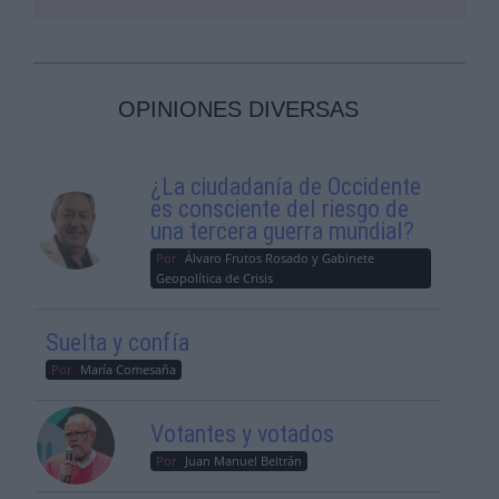
OPINIONES DIVERSAS
¿La ciudadanía de Occidente
es consciente del riesgo de
una tercera guerra mundial?
Por
Álvaro Frutos Rosado y Gabinete
Geopolítica de Crisis
Suelta y confía
Por
María Comesaña
Votantes y votados
Por
Juan Manuel Beltrán