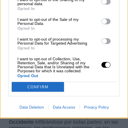
detectadas en Francia, España, Italia, Grecia,
personal data.
Alemania, Países Bajos, Reino Unido, Serbia,
Opted In
Rumanía. Prácticamente en todos los países.
I want to opt-out of the Sale of my
Usualmente se encuentran en edificios
Personal Data.
impersonales, camufladas en las diferentes
Opted In
China Town del mundo.
I want to opt-out of processing my
Personal Data for Targeted Advertising.
Opted In
En la primavera de 2023, el FBI y el
departamento de Justicia estadounidense
I want to opt-out of Collection, Use,
desmantelaron una de estas comisarías
Retention, Sale, and/or Sharing of my
Personal Data that Is Unrelated with the
clandestinas en pleno corazón de China Town,
Purposes for which it was collected.
en Manhattan. “Estaba en una tienda donde se
Opted Out
llevaban a cabo operaciones de inteligencia”,
informó el exsubdirector del FBI, Joshua Skule.
CONFIRM
Desde hace décadas,
el gobierno chino ha
Data Deletion
Data Access
Privacy Policy
estado sustrayendo secretos industriales,
tecnológicos y militares estratégicos de
Occidente
infiltrándose por todas partes: en las