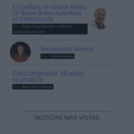
El Conflicto de Oriente Medio:
Un Nuevo Orden Autoritario
en Construcción
Por
Álvaro Frutos Rosado y Gabinete
Geopolítica de Crisis
Reconquista leonesa
Por
Carlos Miranda
Clara Campoamor: Mi sueño,
mi pesadilla
Por
María Pérez Herrero
NOTICIAS MAS VISTAS