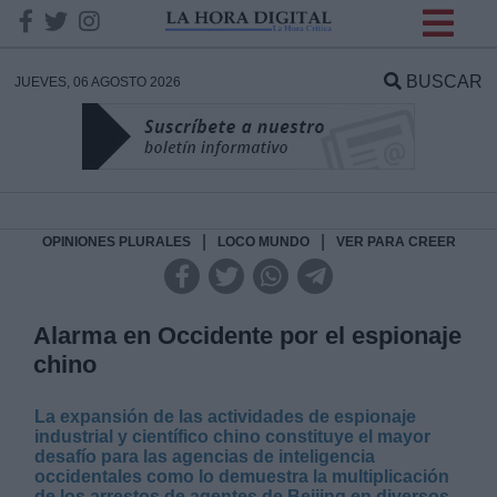
INFORMACION SOBRE LA
PROTECCIÓN DE TUS
BUSCAR
JUEVES, 06 AGOSTO 2026
DATOS
Responsable:
Finalidad:
|
|
OPINIONES PLURALES
LOCO MUNDO
VER PARA CREER
Datos tratados:
Alarma en Occidente por el espionaje
chino
Legitimación:
La expansión de las actividades de espionaje
industrial y científico chino constituye el mayor
Destinatarios:
desafío para las agencias de inteligencia
occidentales como lo demuestra la multiplicación
de los arrestos de agentes de Beijing en diversos