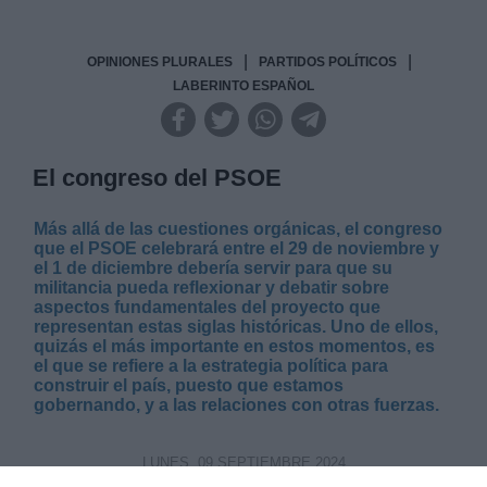
|
|
OPINIONES PLURALES
PARTIDOS POLÍTICOS
LABERINTO ESPAÑOL
El congreso del PSOE
Más allá de las cuestiones orgánicas, el congreso
que el PSOE celebrará entre el 29 de noviembre y
el 1 de diciembre debería servir para que su
militancia pueda reflexionar y debatir sobre
aspectos fundamentales del proyecto que
representan estas siglas históricas. Uno de ellos,
quizás el más importante en estos momentos, es
el que se refiere a la estrategia política para
construir el país, puesto que estamos
gobernando, y a las relaciones con otras fuerzas.
LUNES, 09 SEPTIEMBRE 2024
AUTOR RAMÓN JÁUREGUI