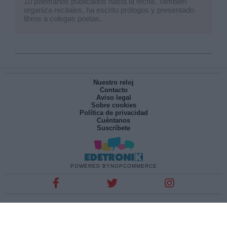
10 poemarios publicados hasta la fecha. También
organiza recitales, ha escrito prólogos y presentado
libros a colegas poetas.
Nuestro reloj
Contacto
Aviso legal
Sobre cookies
Política de privacidad
Cuéntanos
Suscríbete
POWERED BY
NOPCOMMERCE