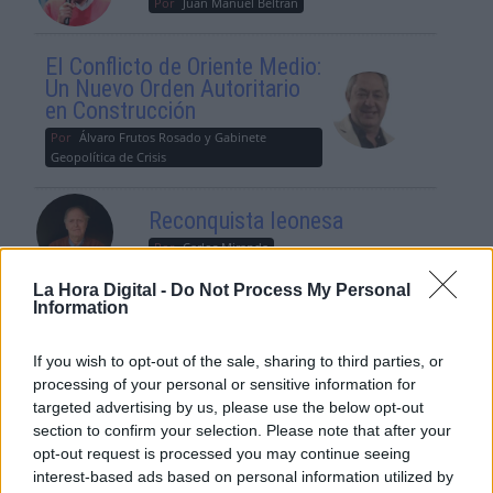
Por
Juan Manuel Beltrán
El Conflicto de Oriente Medio:
Un Nuevo Orden Autoritario
en Construcción
Por
Álvaro Frutos Rosado y Gabinete
Geopolítica de Crisis
Reconquista leonesa
Por
Carlos Miranda
La Hora Digital -
Do Not Process My Personal
Clara Campoamor: Mi sueño,
Information
mi pesadilla
Por
María Pérez Herrero
If you wish to opt-out of the sale, sharing to third parties, or
processing of your personal or sensitive information for
targeted advertising by us, please use the below opt-out
section to confirm your selection. Please note that after your
opt-out request is processed you may continue seeing
NOTICIAS MAS VISTAS
interest-based ads based on personal information utilized by