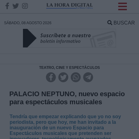
INFORMACION SOBRE LA
PROTECCIÓN DE TUS
BUSCAR
SÁBADO, 08 AGOSTO 2026
DATOS
Responsable:
Finalidad:
TEATRO, CINE Y ESPECTÁCULOS
Datos tratados:
PALACIO NEPTUNO, nuevo espacio
para espectáculos musicales
Legitimación:
Tendría que empezar explicando que yo no soy
periodista, pero que hoy, me han invitado a la
Destinatarios:
inauguración de un nuevo Espacio para
Espectáculos musicales que pretenden ser
innovadores, tecnológicamente avanzados,