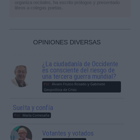
organiza recitales, ha escrito prólogos y presentado
libros a colegas poetas.
OPINIONES DIVERSAS
¿La ciudadanía de Occidente
es consciente del riesgo de
una tercera guerra mundial?
Por
Álvaro Frutos Rosado y Gabinete
Geopolítica de Crisis
Suelta y confía
Por
María Comesaña
Votantes y votados