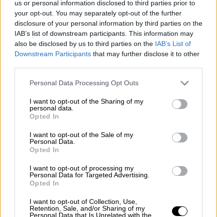
us or personal information disclosed to third parties prior to
your opt-out. You may separately opt-out of the further
disclosure of your personal information by third parties on the
IAB’s list of downstream participants. This information may
also be disclosed by us to third parties on the
IAB’s List of
TEATRO, CINE Y ESPECTÁCULOS
Downstream Participants
that may further disclose it to other
third parties.
Personal Data Processing Opt Outs
¿QUÉ HACEMOS CON BEA?: La
dificultad de decidirse
I want to opt-out of the Sharing of my
personal data.
Opted In
Un mundo, una sociedad enfrentada entre unos y
otros. Aunque sean colegas, aunque estén,
I want to opt-out of the Sale of my
supuestamente, en el mismo barco. Una lucha
Personal Data.
común, pero maneras de combatirla de forma
Opted In
diferente y, a veces, discrepante.
I want to opt-out of processing my
Personal Data for Targeted Advertising.
VIERNES, 06 SEPTIEMBRE 2024
Opted In
AUTOR ALBERTO MORATE
Mas artículos del mismo autor/a
I want to opt-out of Collection, Use,
Retention, Sale, and/or Sharing of my
Personal Data that Is Unrelated with the