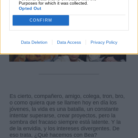
Purposes for which it was collected.
Opted Out
CONFIRM
Data Deletion
Data Access
Privacy Policy
Es cierto, compañero, amigo, colega, tron, bro,
o como quiera que se llamen hoy en día los
jóvenes, la vida es una batalla, un constante
intentar superarse, crear proyectos, pero la
sombra del fracaso siempre está latente. Y la
de la envidia, y los intereses divergentes. De
eso trata, ¿Qué hacemos con Bea?