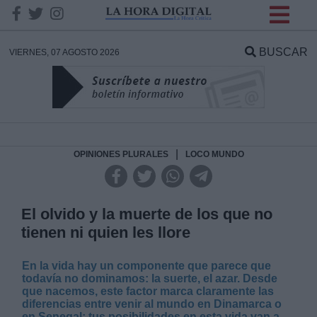
INFORMACION SOBRE LA
PROTECCIÓN DE TUS
BUSCAR
VIERNES, 07 AGOSTO 2026
DATOS
Responsable:
Finalidad:
|
OPINIONES PLURALES
LOCO MUNDO
Datos tratados:
El olvido y la muerte de los que no
tienen ni quien les llore
Legitimación:
En la vida hay un componente que parece que
todavía no dominamos: la suerte, el azar. Desde
Destinatarios:
que nacemos, este factor marca claramente las
diferencias entre venir al mundo en Dinamarca o
en Senegal; tus posibilidades en esta vida van a