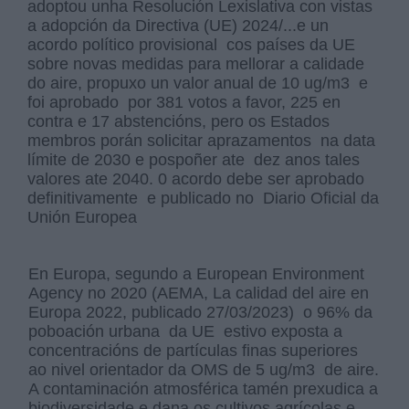
adoptou unha Resolución Lexislativa con vistas
a adopción da Directiva (UE) 2024/...e un
acordo político provisional cos países da UE
sobre novas medidas para mellorar a calidade
do aire, propuxo un valor anual de 10 ug/m3 e
foi aprobado por 381 votos a favor, 225 en
contra e 17 abstencións, pero os Estados
membros porán solicitar aprazamentos na data
límite de 2030 e pospoñer ate dez anos tales
valores ate 2040. 0 acordo debe ser aprobado
definitivamente e publicado no Diario Oficial da
Unión Europea
En Europa, segundo a European Environment
Agency no 2020 (AEMA, La calidad del aire en
Europa 2022, publicado 27/03/2023) o 96% da
poboación urbana da UE estivo exposta a
concentracións de partículas finas superiores
ao nivel orientador da OMS de 5 ug/m3 de aire.
A contaminación atmosférica tamén prexudica a
biodiversidade e dana os cultivos agrícolas e