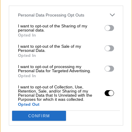
third parties.
Reconquista leonesa
Personal Data Processing Opt Outs
Por
Carlos Miranda
I want to opt-out of the Sharing of my
personal data.
Clara Campoamor: Mi sueño,
Opted In
mi pesadilla
I want to opt-out of the Sale of my
Por
María Pérez Herrero
Personal Data.
Opted In
I want to opt-out of processing my
Personal Data for Targeted Advertising.
Opted In
NOTICIAS MAS VISTAS
I want to opt-out of Collection, Use,
Retention, Sale, and/or Sharing of my
Personal Data that Is Unrelated with the
Purposes for which it was collected.
Opted Out
|
OPINIONES PLURALES
VER PARA CREER
CONFIRM