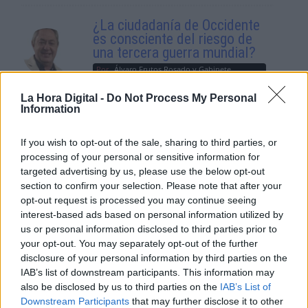
¿La ciudadanía de Occidente
es consciente del riesgo de
una tercera guerra mundial?
Por
Álvaro Frutos Rosado y Gabinete
Geopolítica de Crisis
La Hora Digital -
Do Not Process My Personal
Information
Suelta y confía
Por
María Comesaña
If you wish to opt-out of the sale, sharing to third parties, or
processing of your personal or sensitive information for
targeted advertising by us, please use the below opt-out
Votantes y votados
section to confirm your selection. Please note that after your
Por
Juan Manuel Beltrán
opt-out request is processed you may continue seeing
interest-based ads based on personal information utilized by
us or personal information disclosed to third parties prior to
El Conflicto de Oriente Medio:
your opt-out. You may separately opt-out of the further
Un Nuevo Orden Autoritario
disclosure of your personal information by third parties on the
en Construcción
IAB’s list of downstream participants. This information may
Por
Álvaro Frutos Rosado y Gabinete
also be disclosed by us to third parties on the
IAB’s List of
Geopolítica de Crisis
Downstream Participants
that may further disclose it to other