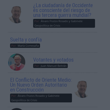
¿La ciudadanía de Occidente
es consciente del riesgo de
una tercera guerra mundial?
Por
Álvaro Frutos Rosado y Gabinete
Geopolítica de Crisis
Suelta y confía
Por
María Comesaña
Votantes y votados
Por
Juan Manuel Beltrán
El Conflicto de Oriente Medio:
Un Nuevo Orden Autoritario
en Construcción
Por
Álvaro Frutos Rosado y Gabinete
Geopolítica de Crisis