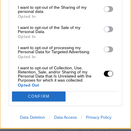
I want to opt-out of the Sharing of my
personal data.
Opted In
I want to opt-out of the Sale of my
Personal Data.
Opted In
I want to opt-out of processing my
Personal Data for Targeted Advertising.
Opted In
I want to opt-out of Collection, Use,
Retention, Sale, and/or Sharing of my
Personal Data that Is Unrelated with the
Purposes for which it was collected.
Se ha dicho que la movilización de la que hablo
Opted Out
es única. Y, en efecto, lo es, porque nunca
como en esta oportunidad, el régimen ha hecho
CONFIRM
una inversión de recursos, violatoria de las
leyes, para impedir las concentraciones. De
hecho, su esfuerzo principal ha consistido en
Data Deletion
Data Access
Privacy Policy
sabotear la campaña electoral opositora. Han
establecido cordones y alcabalas militares y