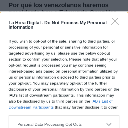
Por qué los venezolanos haremos
presidente hoy a Edmundo González
Urrutia
La Hora Digital -
Do Not Process My Personal
Information
El triunfo de la candidatura de Edmundo González
Urrutia tiene meses produciéndose. Antes de la
If you wish to opt-out of the sale, sharing to third parties, or
jornada electoral de hoy -lo que proyectan las
processing of your personal or sensitive information for
encuestas es que de cada 10 votos, 8 serán a
targeted advertising by us, please use the below opt-out
favor del candidato de la oposición democrática-,
se ha producido una victoria política de
section to confirm your selection. Please note that after your
extraordinaria revulsión estratégica: se ha
opt-out request is processed you may continue seeing
producido una movimiento creciente de apoyo a la
interest-based ads based on personal information utilized by
dupla María Corina Machado y González Urrutia,
us or personal information disclosed to third parties prior to
que ha sacudido a su paso, cada punto de la
your opt-out. You may separately opt-out of the further
geografía venezolana.
disclosure of your personal information by third parties on the
IAB’s list of downstream participants. This information may
VIERNES, 26 JULIO 2024
also be disclosed by us to third parties on the
IAB’s List of
AUTOR MIGUEL HENRIQUE OTERO
Downstream Participants
that may further disclose it to other
Mas artículos del mismo autor/a
third parties.
Personal Data Processing Opt Outs