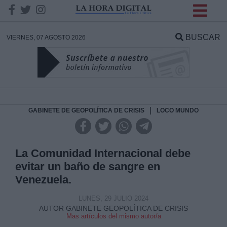
INFORMACION SOBRE LA
PROTECCIÓN DE TUS
BUSCAR
VIERNES, 07 AGOSTO 2026
DATOS
Responsable:
Finalidad:
|
GABINETE DE GEOPOLÍTICA DE CRISIS
LOCO MUNDO
Datos tratados:
La Comunidad Internacional debe
evitar un baño de sangre en
Venezuela.
Legitimación:
LUNES, 29 JULIO 2024
Destinatarios:
AUTOR GABINETE GEOPOLÍTICA DE CRISIS
Mas artículos del mismo autor/a