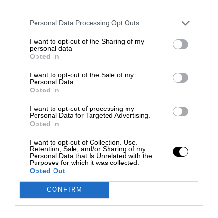
third parties.
Votantes y votados
Personal Data Processing Opt Outs
Por
Juan Manuel Beltrán
I want to opt-out of the Sharing of my
personal data.
Opted In
El Conflicto de Oriente Medio:
Un Nuevo Orden Autoritario
I want to opt-out of the Sale of my
Personal Data.
en Construcción
Opted In
Por
Álvaro Frutos Rosado y Gabinete
Geopolítica de Crisis
I want to opt-out of processing my
Personal Data for Targeted Advertising.
Opted In
Reconquista leonesa
I want to opt-out of Collection, Use,
Por
Carlos Miranda
Retention, Sale, and/or Sharing of my
Personal Data that Is Unrelated with the
Purposes for which it was collected.
Clara Campoamor: Mi sueño,
Opted Out
mi pesadilla
CONFIRM
Por
María Pérez Herrero