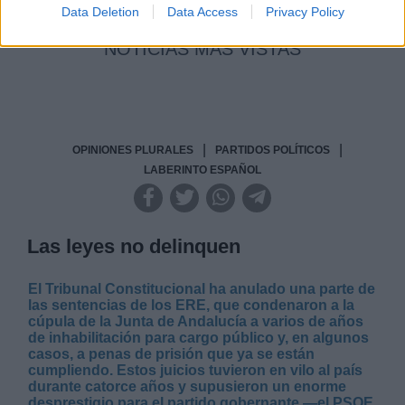
Data Deletion
Data Access
Privacy Policy
NOTICIAS MAS VISTAS
|
|
OPINIONES PLURALES
PARTIDOS POLÍTICOS
LABERINTO ESPAÑOL
Las leyes no delinquen
El Tribunal Constitucional ha anulado una parte de
las sentencias de los ERE, que condenaron a la
cúpula de la Junta de Andalucía a varios de años
de inhabilitación para cargo público y, en algunos
casos, a penas de prisión que ya se están
cumpliendo. Estos juicios tuvieron en vilo al país
durante catorce años y supusieron un enorme
desprestigio para el partido gobernante —el PSOE