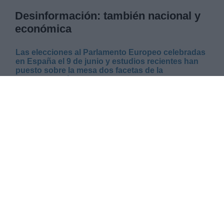
Desinformación: también nacional y
económica
Las elecciones al Parlamento Europeo celebradas
en España el 9 de junio y estudios recientes han
puesto sobre la mesa dos facetas de la
desinformación habitualmente desatendidas: el
componente fundamentalmente nacional del
fenómeno, y la variable económica que explica su
desarrollo y que podría utilizarse para
desactivarla. El foco habitual es securitario y de
procedencia extranjera, por tanto lo podemos
enriquecer con acercamientos complementarios.
LUNES, 24 JUNIO 2024
AUTOR CARLOS PENEDO
Mas artículos del mismo autor/a