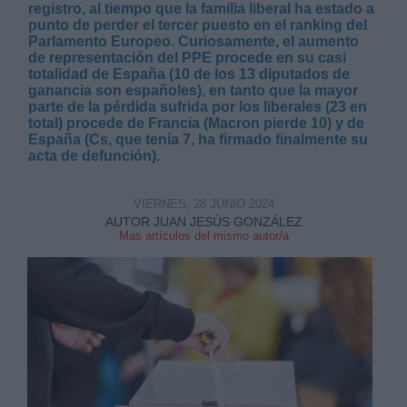
registro, al tiempo que la familia liberal ha estado a
punto de perder el tercer puesto en el ranking del
Parlamento Europeo. Curiosamente, el aumento
de representación del PPE procede en su casi
totalidad de España (10 de los 13 diputados de
ganancia son españoles), en tanto que la mayor
parte de la pérdida sufrida por los liberales (23 en
Derechos:
total) procede de Francia (Macron pierde 10) y de
España (Cs, que tenía 7, ha firmado finalmente su
acta de defunción).
link
Información adicional
VIERNES, 28 JUNIO 2024
link
AUTOR JUAN JESÚS GONZÁLEZ
Mas artículos del mismo autor/a