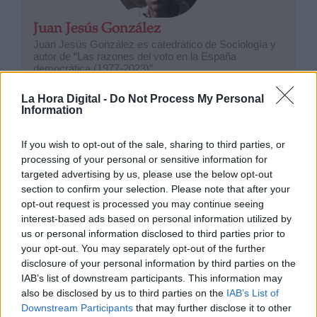
Juan Jesús González
Juan Jesús González es catedrático de Sociología y
autor de “Las razones del voto en la España
democrática (1977-2023)”.
La Hora Digital -
Do Not Process My Personal
Information
OPINIONES DIVERSAS
If you wish to opt-out of the sale, sharing to third parties, or
processing of your personal or sensitive information for
targeted advertising by us, please use the below opt-out
section to confirm your selection. Please note that after your
¿La ciudadanía de Occidente
opt-out request is processed you may continue seeing
es consciente del riesgo de
interest-based ads based on personal information utilized by
una tercera guerra mundial?
us or personal information disclosed to third parties prior to
Por
Álvaro Frutos Rosado y Gabinete
your opt-out. You may separately opt-out of the further
Geopolítica de Crisis
disclosure of your personal information by third parties on the
IAB’s list of downstream participants. This information may
Suelta y confía
also be disclosed by us to third parties on the
IAB’s List of
Downstream Participants
that may further disclose it to other
Por
María Comesaña