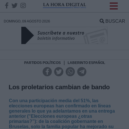
INFORMACION SOBRE LA
PROTECCIÓN DE TUS
BUSCAR
DOMINGO, 09 AGOSTO 2026
DATOS
Responsable:
Finalidad:
|
PARTIDOS POLÍTICOS
LABERINTO ESPAÑOL
Datos tratados:
Los proletarios cambian de bando
Con una participación media del 51%, las
Legitimación:
elecciones europeas han confirmado en líneas
generales lo que ya adelantamos en una entrega
anterior (“Elecciones europeas ¿otras
Destinatarios:
primarias?”): de la coalición gobernante en
Bruselas, solo la familia popular ha mejorado su