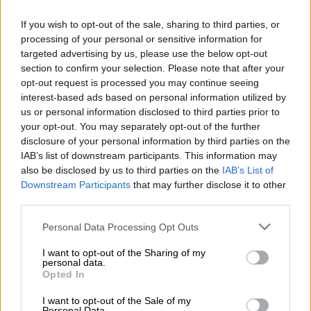
Solo tiene que sentarse a esperar un nuevo
misil.
If you wish to opt-out of the sale, sharing to third parties, or
processing of your personal or sensitive information for
targeted advertising by us, please use the below opt-out
Mis enseres son trozos de cosas.
section to confirm your selection. Please note that after your
Ni siquiera tengo una nube entera que llevarme
opt-out request is processed you may continue seeing
a la vista,
interest-based ads based on personal information utilized by
me lo impide el humo,
us or personal information disclosed to third parties prior to
ni siquiera los pronombres nos pertenecen,
your opt-out. You may separately opt-out of the further
todo es de quien lo destruye para exhibirlo
disclosure of your personal information by third parties on the
como trofeo.
IAB’s list of downstream participants. This information may
Tampoco me atrevo a gritar, no vaya a ser que
also be disclosed by us to third parties on the
IAB’s List of
me arrebaten la voz,
Downstream Participants
that may further disclose it to other
que la mirada estalle por los aires,
third parties.
que los sonidos solo son llantos y lamentos.
Personal Data Processing Opt Outs
I want to opt-out of the Sharing of my
Las únicas ventanas de nuestras derruidas
personal data.
casas son agujeros negros
Opted In
abiertos al abismo de la desolación.
I want to opt-out of the Sale of my
Personal Data.