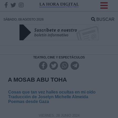
INFORMACION SOBRE LA
PROTECCIÓN DE TUS
BUSCAR
SÁBADO, 08 AGOSTO 2026
DATOS
Responsable:
Finalidad:
TEATRO, CINE Y ESPECTÁCULOS
Datos tratados:
A MOSAB ABU TOHA
Cosas que tan vez halles ocultas en mi oído
Legitimación:
Traducción de Joselyn Michelle Almeida
Poemas desde Gaza
Destinatarios:
VIERNES, 28 JUNIO 2024