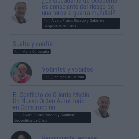
¿La ciudadanía de Occidente
es consciente del riesgo de
una tercera guerra mundial?
Por
Álvaro Frutos Rosado y Gabinete
Geopolítica de Crisis
Suelta y confía
Por
María Comesaña
Votantes y votados
Por
Juan Manuel Beltrán
El Conflicto de Oriente Medio:
Un Nuevo Orden Autoritario
en Construcción
Por
Álvaro Frutos Rosado y Gabinete
Geopolítica de Crisis
Reconquista leonesa