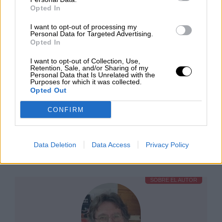
Opted In
Realmente, la capacidad del ser humano para
resistir es heroica,
I want to opt-out of processing my
y es porque cada uno de nosotros
Personal Data for Targeted Advertising.
somos todos,
Opted In
partículas de polvo que se mantienen en el
I want to opt-out of Collection, Use,
aire.
Retention, Sale, and/or Sharing of my
Personal Data that Is Unrelated with the
Purposes for which it was collected.
Opted Out
Hallaréis en mi oido
todo lo que dios no quiere escuchar,
CONFIRM
deberéis quitar primero
las carcajadas y ronquidos
de los llamados todopoderosos,
Data Deletion
Data Access
Privacy Policy
después, solo quedará
el silencio.
SOBRE EL AUTOR