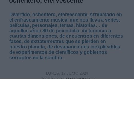
ochentero, efervescente
Divertido, ochentero, efervescente. Arrebatado en
el enfrascamiento musical que nos lleva a series,
películas, personajes, temas, historias… de
aquellos años 80 de psicodelia, de terceras o
cuartas dimensiones, de encuentros en diferentes
fases, de extraterrestres que se pierden en
nuestro planeta, de desapariciones inexplicables,
de experimentos de científicos y gobiernos
corruptos en la sombra.
LUNES, 17 JUNIO 2024
AUTOR ALBERTO MORATE
Mas artículos del mismo autor/a