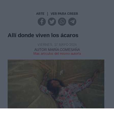
|
ARTE
VER PARA CREER
Allí donde viven los ácaros
VIERNES, 17 MAYO 2024
AUTOR MARÍA COMESAÑA
Mas artículos del mismo autor/a