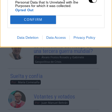
Personal Data that Is Unrelated with the
Purposes for which it was collected.
Opted Out
CONFIRM
OPINIONES DIVERSAS
Data Deletion
Data Access
Privacy Policy
¿La ciudadanía de Occidente
es consciente del riesgo de
una tercera guerra mundial?
Por
Álvaro Frutos Rosado y Gabinete
Geopolítica de Crisis
Suelta y confía
Por
María Comesaña
Votantes y votados
Por
Juan Manuel Beltrán