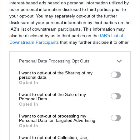
interest-based ads based on personal information utilized by
para reducir ese impacto.
us or personal information disclosed to third parties prior to
your opt-out. You may separately opt-out of the further
SOBRE EL AUTOR
disclosure of your personal information by third parties on the
IAB’s list of downstream participants. This information may
also be disclosed by us to third parties on the
IAB’s List of
Downstream Participants
that may further disclose it to other
third parties.
Personal Data Processing Opt Outs
Fernando Ballestero
Técnico Comercial del Estado. Ex Embajador de
I want to opt-out of the Sharing of my
España en la OCDE Ha ocupado puestos relevantes
personal data.
en el sector público y en la empresa privada.
Opted In
I want to opt-out of the Sale of my
Personal Data.
Opted In
OPINIONES DIVERSAS
I want to opt-out of processing my
Personal Data for Targeted Advertising.
Opted In
¿La ciudadanía de Occidente
I want to opt-out of Collection, Use,