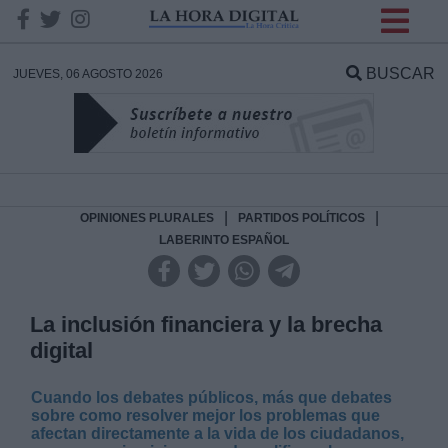
INFORMACION SOBRE LA
PROTECCIÓN DE TUS
BUSCAR
JUEVES, 06 AGOSTO 2026
DATOS
Responsable:
Finalidad:
|
|
OPINIONES PLURALES
PARTIDOS POLÍTICOS
LABERINTO ESPAÑOL
Datos tratados:
La inclusión financiera y la brecha
digital
Legitimación:
Cuando los debates públicos, más que debates
Destinatarios:
sobre como resolver mejor los problemas que
afectan directamente a la vida de los ciudadanos,