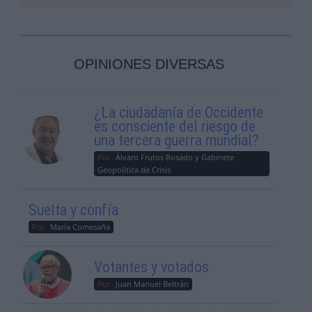
OPINIONES DIVERSAS
¿La ciudadanía de Occidente
es consciente del riesgo de
una tercera guerra mundial?
Por
Álvaro Frutos Rosado y Gabinete
Geopolítica de Crisis
Suelta y confía
Por
María Comesaña
Votantes y votados
Por
Juan Manuel Beltrán