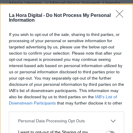
María Vegara, y Miquel Roca Junyent. Urenda
se incorporó a Convergencia Socialista de
La Hora Digital -
Do Not Process My Personal
Catalunya en 1974, en el sector más de
Information
izquierda, para posteriormente pasar en 1976
al PSC (Congres) y posteriormente, en 1978,
milito en el PSC (PSC-PSOE).
If you wish to opt-out of the sale, sharing to third parties, or
processing of your personal or sensitive information for
targeted advertising by us, please use the below opt-out
Joan Rigol siempre supo hasta dónde podía
section to confirm your selection. Please note that after your
abrir la parroquia a nuestras presencias y todos
opt-out request is processed you may continue seeing
sabíamos que si la brigada político social
interest-based ads based on personal information utilized by
irrumpia debíamos simular unos rezos de
us or personal information disclosed to third parties prior to
rosario o una discusión sobre temas de
your opt-out. You may separately opt-out of the further
docencia. Confiábamos que el Concordato con
disclosure of your personal information by third parties on the
la Santa Sede, fuese nuestra vacuna, aunque
IAB’s list of downstream participants. This information may
hubo detenciones en iglesias y parroquias
also be disclosed by us to third parties on the
IAB’s List of
incluso en el mismo Monasterio de Montserrat
Downstream Participants
that may further disclose it to other
con detención e ingreso en la cárcel Modelo de
third parties.
Barcelona.
Personal Data Processing Opt Outs
I want to opt-out of the Sharing of my