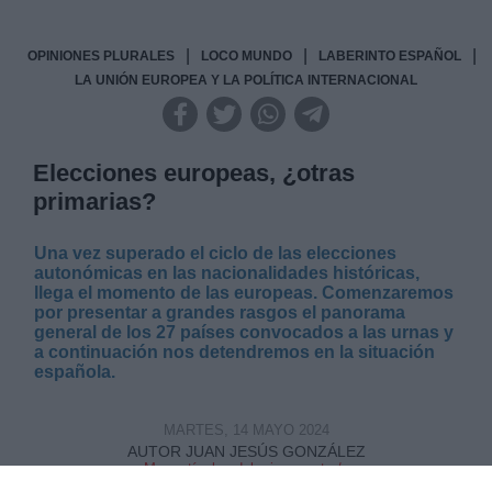
|
|
|
OPINIONES PLURALES
LOCO MUNDO
LABERINTO ESPAÑOL
LA UNIÓN EUROPEA Y LA POLÍTICA INTERNACIONAL
Elecciones europeas, ¿otras
primarias?
Una vez superado el ciclo de las elecciones
autonómicas en las nacionalidades históricas,
llega el momento de las europeas. Comenzaremos
por presentar a grandes rasgos el panorama
general de los 27 países convocados a las urnas y
a continuación nos detendremos en la situación
española.
MARTES, 14 MAYO 2024
AUTOR JUAN JESÚS GONZÁLEZ
Mas artículos del mismo autor/a