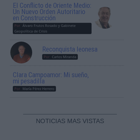
El Conflicto de Oriente Medio:
Un Nuevo Orden Autoritario
en Construcción
Por
Álvaro Frutos Rosado y Gabinete
Geopolítica de Crisis
Reconquista leonesa
Por
Carlos Miranda
Clara Campoamor: Mi sueño,
mi pesadilla
Por
María Pérez Herrero
NOTICIAS MAS VISTAS