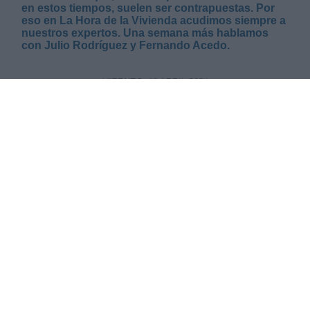
en estos tiempos, suelen ser contrapuestas. Por
eso en La Hora de la Vivienda acudimos siempre a
nuestros expertos. Una semana más hablamos
con Julio Rodríguez y Fernando Acedo.
VIERNES, 19 ABRIL 2024
AUTOR JOSE LUIS MARTÍN
Mas artículos del mismo autor/a
AUTOR FERNANDO ACEDO-RICO
Mas artículos del mismo autor/a
AUTOR JULIO RODRÍGUEZ
Mas artículos del mismo autor/a
La Hora de la Vivienda 8