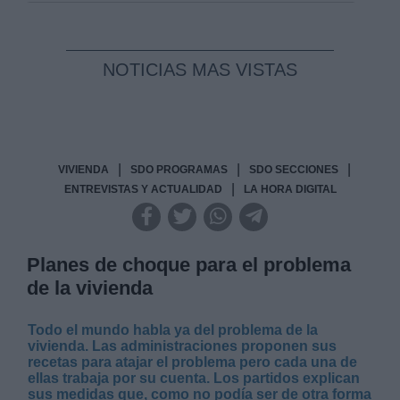
En resumen, el Poder Judicial desempeña un pa
en la consolidación de la democracia en España.
garantizar la protección de los derechos funda
NOTICIAS MAS VISTAS
mantener el equilibrio entre los distintos po
ciudadanos y las instituciones preservar y fort
garante de la democracia y el Estado de Derecho
|
|
|
VIVIENDA
SDO PROGRAMAS
SDO SECCIONES
|
ENTREVISTAS Y ACTUALIDAD
LA HORA DIGITAL
Planes de choque para el problema
de la vivienda
Derecho.
Todo el mundo habla ya del problema de la
vivienda. Las administraciones proponen sus
recetas para atajar el problema pero cada una de
ellas trabaja por su cuenta. Los partidos explican
sus medidas que, como no podía ser de otra forma