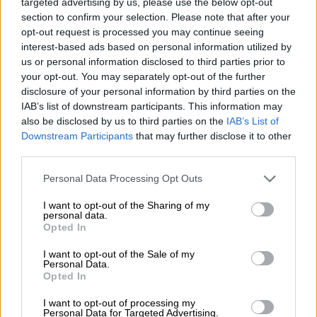
targeted advertising by us, please use the below opt-out
garantizar la protección de los derechos
section to confirm your selection. Please note that after your
fundamentales, resolver conflictos de manera justa y
equitativa, y mantener el equilibrio entre los distintos
opt-out request is processed you may continue seeing
poderes del Estado.
interest-based ads based on personal information utilized by
us or personal information disclosed to third parties prior to
your opt-out. You may separately opt-out of the further
Por tanto, es responsabilidad de todos los ciudadanos
disclosure of your personal information by third parties on the
y las instituciones preservar y fortalecer la
IAB’s list of downstream participants. This information may
independencia y la integridad del Poder Judicial como
also be disclosed by us to third parties on the
IAB’s List of
garante de la democracia y el Estado de Derecho. Es
una pena cuando se nos olvida.
Downstream Participants
that may further disclose it to other
third parties.
Personal Data Processing Opt Outs
I want to opt-out of the Sharing of my
VIERNES, 26 ABRIL 2024
personal data.
AUTOR ÁLVARO FRUTOS ROSADO
Opted In
Mas artículos del mismo autor/a
I want to opt-out of the Sale of my
Personal Data.
Opted In
I want to opt-out of processing my
Personal Data for Targeted Advertising.