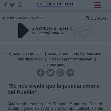
INFORMACION SOBRE LA
PROTECCIÓN DE TUS
BUSCAR
DOMINGO, 09 AGOSTO 2026
DATOS
Responsable:
Finalidad:
|
|
|
OPINIONES PLURALES
MARRUECOS
SDO PROGRAMAS
|
|
SDO SECCIONES
ENTREVISTAS Y ACTUALIDAD
LA HORA DIGITAL
Datos tratados:
"Se nos olvida que la justicia emana
Legitimación:
del Pueblo"
Destinatarios:
Magistrado emérito del Tribunal Supremo, Ricardo
Bodas Ingresó en 1990 en la Carrera Judicial, siendo