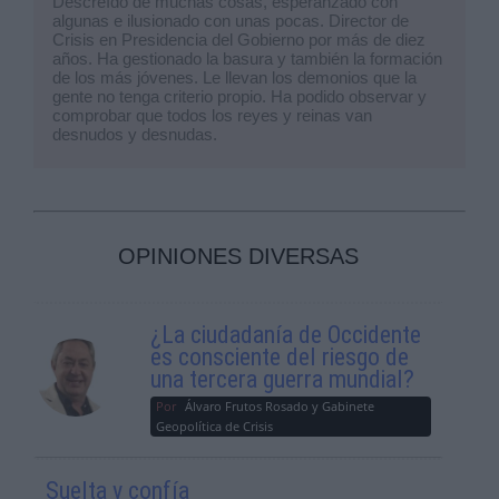
Descreído de muchas cosas, esperanzado con
distintos poderes del Estado. Su importancia tr
algunas e ilusionado con unas pocas. Director de
Crisis en Presidencia del Gobierno por más de diez
vida cotidiana de los ciudadanos, las institucion
años. Ha gestionado la basura y también la formación
de los más jóvenes. Le llevan los demonios que la
gente no tenga criterio propio. Ha podido observar y
comprobar que todos los reyes y reinas van
En primer lugar, el Poder Judicial es fundamenta
desnudos y desnudas.
ley. Esto implica que tanto individuos como ins
las leyes de manera imparcial y justa. La ex
esencial para evitar abusos de poder y asegura
cualquier forma de arbitrariedad.
OPINIONES DIVERSAS
Además, el Poder Judicial cumple una función c
¿La ciudadanía de Occidente
justicia. A través de sus distintas instancias, d
es consciente del riesgo de
se encarga de interpretar y aplicar la legislaci
una tercera guerra mundial?
jurídica en el país. Esto contribuye a mantener 
Por
Álvaro Frutos Rosado y Gabinete
instituciones democráticas.
Geopolítica de Crisis
Suelta y confía
Por otro lado, el Poder Judicial desempeña un p