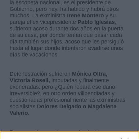
la escopeta nacional, es el presidente de
Gobierno, pero hay, ha habido y habrá otros
muchos. La exministra
Irene Montero
y su
pareja el ex vicepresidente
Pablo Iglesias
,
sufrieron acoso durante dos años en la puerta
de su casa, por donde tenían que pasar cada
día también sus hijos, acoso que les persiguió
hasta el lugar donde intentaron evadirse unos
días de vacaciones.
Defenestración sufrieron
Mónica Oltra,
Victoria Rosell,
imputadas y finalmente
exoneradas, pero ¿Quién repara ese daño
irreversible?, en otro orden vilipendiadas y
cuestionadas profesionalmente las exministras
socialistas
Dolores Delgado o Magdalena
Valerio.
Pero no solo eso, decenas de alcaldes y
concejales de izquierdas están sufriendo no