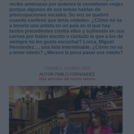
recibe amenazas por quienes la consideran «roja»
porque algunos de sus temas hablan de
preocupaciones sociales. Su voz se quebró
cuando confesó que tenía «miedo». ¿Cómo no va
a tenerlo una artista en un país en el que hay
tantos precedentes contra ellos y sufriendo en sus
carnes por haber escrito o cantado lo que a los de
Derechos:
siempre no les gusta escuchar? Lorca, Miguel
Hernández…, una lista interminable. ¿Cómo no va
a tener miedo? ¿Merece la pena pasar ese miedo?
link
Información adicional
VIERNES, 26 ABRIL 2024
link
AUTOR PABLO FERNANDEZ
Mas artículos del mismo autor/a