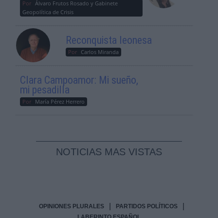
Por
Álvaro Frutos Rosado y Gabinete
Geopolítica de Crisis
Reconquista leonesa
Por
Carlos Miranda
Clara Campoamor: Mi sueño,
mi pesadilla
Por
María Pérez Herrero
NOTICIAS MAS VISTAS
|
|
OPINIONES PLURALES
PARTIDOS POLÍTICOS
LABERINTO ESPAÑOL