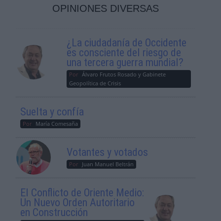
OPINIONES DIVERSAS
¿La ciudadanía de Occidente
es consciente del riesgo de
una tercera guerra mundial?
Por
Álvaro Frutos Rosado y Gabinete
Geopolítica de Crisis
Suelta y confía
Por
María Comesaña
Votantes y votados
Por
Juan Manuel Beltrán
El Conflicto de Oriente Medio:
Un Nuevo Orden Autoritario
en Construcción