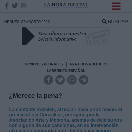
INFORMACION SOBRE LA
PROTECCIÓN DE TUS
BUSCAR
VIERNES, 07 AGOSTO 2026
DATOS
Responsable:
Finalidad:
|
|
OPINIONES PLURALES
PARTIDOS POLÍTICOS
LABERINTO ESPAÑOL
Datos tratados:
¿Merece la pena?
Legitimación:
La cantante Rozalén, al recibir hace unos meses el
premio «Lola González», otorgado por la
Asociación Arte y Memoria, además de deleitarnos
Destinatarios:
con alguna de sus canciones, en su intervención
al recibirlo compartió que, desde hace tiempo,