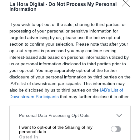
La Hora Digital -
Do Not Process My Personal
solo acoso, también agresiones físicas; y eso
Information
está sucediendo una semana sí y otra también.
¿Es que para ser cargo público, hasta en el
If you wish to opt-out of the sale, sharing to third parties, or
más pequeño pueblo, hay que ser un héroe?
processing of your personal or sensitive information for
¿merece la pena? Aún en el caso de quienes
targeted advertising by us, please use the below opt-out
están dispuestos arrostrar esos riesgos,
section to confirm your selection. Please note that after your
¿pueden exigir lo mismo a los suyos más
opt-out request is processed you may continue seeing
cercanos: marido o mujer, hijos? ¿Merece la
interest-based ads based on personal information utilized by
pena?
us or personal information disclosed to third parties prior to
your opt-out. You may separately opt-out of the further
disclosure of your personal information by third parties on the
Esta misma pregunta la leí formulada en el libro
IAB’s list of downstream participants. This information may
A finales de enero, de Javier Padilla, dirigida
also be disclosed by us to third parties on the
IAB’s List of
precisamente, de forma retórica, hacia Lola
Downstream Participants
that may further disclose it to other
González —la abogada cuyo nombre lleva el
third parties.
citado premio y otorgado en 2023 a Rozalén—
Lola, herida gravemente en el atentado a los
Personal Data Processing Opt Outs
Abogados de Atocha, en el que asesinaron a su
marido, Francisco Sauquillo y a varios de sus
I want to opt-out of the Sharing of my
colegas, y a la que ya le habían matado al
personal data.
novio, Enrique Ruano, arrojándole por una
Opted In