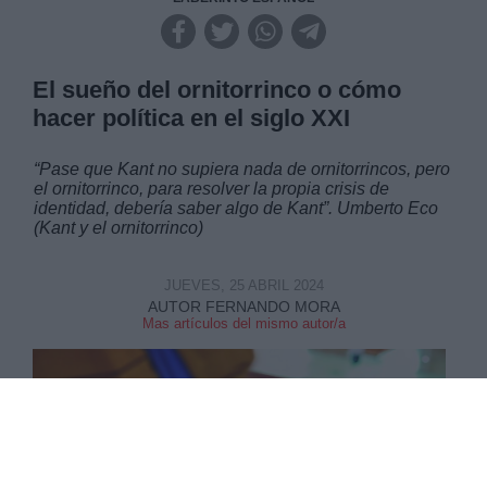
El sueño del ornitorrinco o cómo
hacer política en el siglo XXI
“Pase que Kant no supiera nada de ornitorrincos, pero
el ornitorrinco, para resolver la propia crisis de
identidad, debería saber algo de Kant”. Umberto Eco
(Kant y el ornitorrinco)
JUEVES, 25 ABRIL 2024
AUTOR FERNANDO MORA
Mas artículos del mismo autor/a