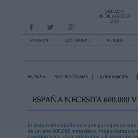
SÁBADO
INFORMACION SOBRE LA PROTECCIÓN DE TUS DATOS
08 DE AGOSTO
2026
Responsable:
Finalidad:
PORTADA
LOCO MUNDO
ALIADOS
Datos tratados:
Legitimación:
Destinatarios:
|
|
VIVIENDA
SDO PROGRAMAS
LA HORA DIGITAL
Derechos:
ESPAÑA NECESITA 600.000 V
link
Información adicional
link
El Banco de España dice que para que se equil
de un año 600.000 inmuebles. Preguntamos a n
cuestión y por otras referentes a la inversión 