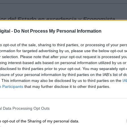
ior del Estado en excedencia y Economista
uación de jubilación. Fue consejero de Economí
gital -
Do Not Process My Personal Information
del Banco hipotecario, presidente de Caja de
onsejo Social de la Universidad de Granada y
de Henares. Actualmente es vocal del Consejo
to opt-out of the sale, sharing to third parties, or processing of your per
formation for targeted advertising by us, please use the below opt-out s
r selection. Please note that after your opt-out request is processed y
eing interest-based ads based on personal information utilized by us or
disclosed to third parties prior to your opt-out. You may separately opt-
de la propiedad y mercantil. Doctor en Derecho
losure of your personal information by third parties on the IAB’s list of
r de Derecho Civil. Director de los Servicios
. This information may also be disclosed by us to third parties on the
IA
cedencia. Miembro del comité científico de
Participants
that may further disclose it to other third parties.
Vivienda y Suelo (AVS)
l Data Processing Opt Outs
UESTROS PROGRAMAS PUEDES VERLOS EN L
o opt-out of the Sharing of my personal data.