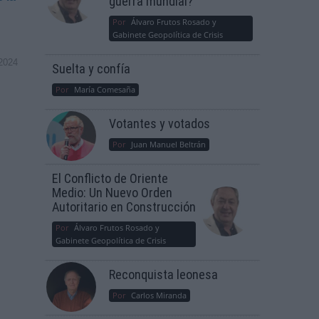
guerra mundial?
Por
Álvaro Frutos Rosado y
Gabinete Geopolítica de Crisis
2024
Suelta y confía
Por
María Comesaña
Votantes y votados
Por
Juan Manuel Beltrán
El Conflicto de Oriente
Medio: Un Nuevo Orden
Autoritario en Construcción
Por
Álvaro Frutos Rosado y
Gabinete Geopolítica de Crisis
Reconquista leonesa
Por
Carlos Miranda