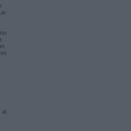
n
que
 no
a
on
ivo
 al