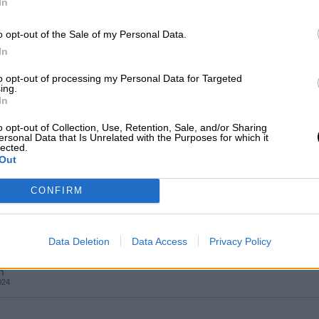
In
o opt-out of the Sale of my Personal Data.
In
ayuntamientos hacer que sus municipios
to opt-out of processing my Personal Data for Targeted
ing.
ensionadas?
In
n
o opt-out of Collection, Use, Retention, Sale, and/or Sharing
ersonal Data that Is Unrelated with the Purposes for which it
lected.
Out
CONFIRM
 Índice de Referencia de los Alquileres:
Data Deletion
Data Access
Privacy Policy
uevo fracaso?
n
024