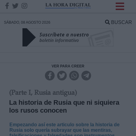
INFORMACION SOBRE LA
PROTECCIÓN DE TUS
BUSCAR
SÁBADO, 08 AGOSTO 2026
DATOS
Responsable:
Finalidad:
VER PARA CREER
Datos tratados:
(Parte I, Rusia antigua)
La historia de Rusia que ni siquiera
los rusos conocen
Legitimación:
Destinatarios:
Empezando así este articulo sobre la historia de
Rusia solo quería subrayar que las mentiras,
falsificaciones y falsedades son instrumentos