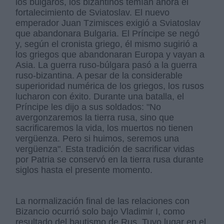
los búlgaros, los bizantinos temían ahora el
fortalecimiento de Sviatoslav. El nuevo
emperador Juan Tzimisces exigió a Sviatoslav
que abandonara Bulgaria. El Príncipe se negó
y, según el cronista griego, él mismo sugirió a
los griegos que abandonaran Europa y vayan a
Asia. La guerra ruso-búlgara pasó a la guerra
ruso-bizantina. A pesar de la considerable
superioridad numérica de los griegos, los rusos
lucharon con éxito. Durante una batalla, el
Príncipe les dijo a sus soldados: "No
avergonzaremos la tierra rusa, sino que
sacrificaremos la vida, los muertos no tienen
vergüenza. Pero si huimos, seremos una
vergüenza". Esta tradición de sacrificar vidas
por Patria se conservó en la tierra rusa durante
siglos hasta el presente momento.
La normalización final de las relaciones con
Bizancio ocurrió solo bajo Vladimir I, como
resultado del bautismo de Rus. Tuvo lugar en el