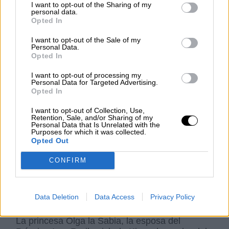
I want to opt-out of the Sharing of my
no podían pasar el invierno en Bizancio, pero
personal data.
Rusia se vio obligada a asumir compromisos
Opted In
unilaterales: no atacar Korsun (Colonia griega
en Crimea con capital en Quersoneso) y no
I want to opt-out of the Sale of my
Personal Data.
permitir que los búlgaros estuvieran allí. Claro
Opted In
que esto es una versión de los cronistas y
después de historiadores rusos. En los libros
I want to opt-out of processing my
históricos del propio Bizancio o las
Personal Data for Targeted Advertising.
Opted In
investigaciones posteriores europeos estos
hechos ni se mencionan. Os dirijo al epígrafe de
I want to opt-out of Collection, Use,
este artículo para anotar que a veces los
Retention, Sale, and/or Sharing of my
hechos históricos se interpretan en los intereses
Personal Data that Is Unrelated with the
Purposes for which it was collected.
de las élites que dominaron en este momento
Opted Out
en este parte del mundo. Tomemos nota que el
aquella época rusos invadieron Bizancio para
CONFIRM
solucionar algunas problemas o disputas
existentes y nunca para conquistar y ocuparlo
definitivamente.
Data Deletion
Data Access
Privacy Policy
La princesa Olga la Sabia, la esposa del