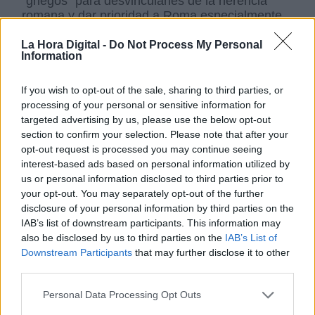
“griegos” para desvincularles de la herencia
romana y dar prioridad a Roma especialmente
en temas de religión. No olvidemos que fue el
episcopado de Roma quien rebeló en contra la
La Hora Digital -
Do Not Process My Personal
Information
iglesia de Constantinopla en la primera
disensión licita del cristianismo en católicos y
ortodoxos.)
If you wish to opt-out of the sale, sharing to third parties, or
processing of your personal or sensitive information for
targeted advertising by us, please use the below opt-out
El ataque fue repetido en 944. Igor reunió un
section to confirm your selection. Please note that after your
gran ejército, que incluía no solo a los eslavos,
opt-out request is processed you may continue seeing
sino también a los pechenegos (una tribu muy
interest-based ads based on personal information utilized by
potente de los nómades que vivían en la parte
us or personal information disclosed to third parties prior to
sur-oeste de Europa.) Sin embargo, los griegos
your opt-out. You may separately opt-out of the further
ofrecieron a los rusos un gran tributo para que
disclosure of your personal information by third parties on the
no fueran a Constantinopla. Igor prefirió tomar
IAB’s list of downstream participants. This information may
tributo y no luchar.
also be disclosed by us to third parties on the
IAB’s List of
Downstream Participants
that may further disclose it to other
third parties.
En 945 se firmó un nuevo tratado ruso-
bizantino. Rusia perdió el derecho de comercio
Personal Data Processing Opt Outs
libre de impuestos, los comerciantes rusos ya