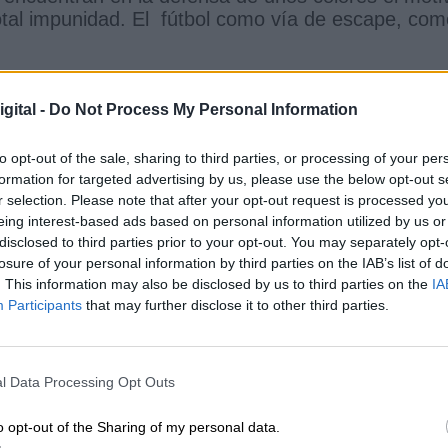
total impunidad. El fútbol como vía de escape, com
no tiene justificación
y menos en el mundo del
gital -
Do Not Process My Personal Information
 iba a ir mejorando, pero lamentablemente, solo fa
mejor.
to opt-out of the sale, sharing to third parties, or processing of your per
formation for targeted advertising by us, please use the below opt-out s
r selection. Please note that after your opt-out request is processed y
uno que peina canas, puede decir que
nunca ha
eing interest-based ads based on personal information utilized by us or
 mundo de la comunicación
, con televisiones de
disclosed to third parties prior to your opt-out. You may separately opt-
losure of your personal information by third parties on the IAB’s list of
 que no son de su agrado, a los jugadores contrari
. This information may also be disclosed by us to third parties on the
IA
ertulianos en chiringuitos que son una banda 
Participants
that may further disclose it to other third parties.
se de los fallos de chavales de 16 y 17 años.
son los mayores hooligans?, por algunos sitios
l Data Processing Opt Outs
e desmadra es en las redes sociales, aquí la
 dicen
las mayores burradas que uno puede
o opt-out of the Sharing of my personal data.
eas rojas y de todos los colores…