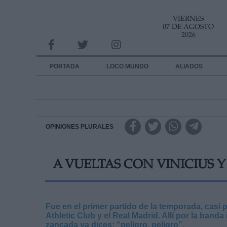
VIERNES
INFORMACION SOBRE LA PROTECCIÓN DE TUS DATOS
07 DE AGOSTO
2026
Responsable:
Finalidad:
PORTADA
LOCO MUNDO
ALIADOS
Datos tratados:
Legitimación:
Destinatarios:
OPINIONES PLURALES
Derechos:
A VUELTAS CON VINICIUS Y
link
Información adicional
link
Fue en el primer partido de la temporada, casi 
Athletic Club y el Real Madrid. Allí por la ban
zancada ya dices: “peligro, peligro”.