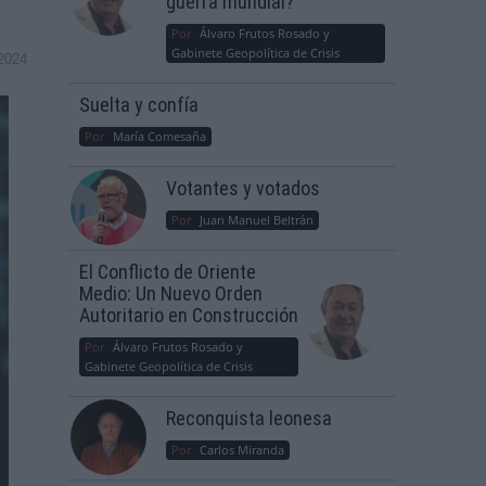
guerra mundial?
Por
Álvaro Frutos Rosado y
Gabinete Geopolítica de Crisis
2024
Suelta y confía
Por
María Comesaña
Votantes y votados
Por
Juan Manuel Beltrán
El Conflicto de Oriente
Medio: Un Nuevo Orden
Autoritario en Construcción
Por
Álvaro Frutos Rosado y
Gabinete Geopolítica de Crisis
Reconquista leonesa
Por
Carlos Miranda