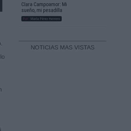
Clara Campoamor: Mi
sueño, mi pesadilla
Por
María Pérez Herrero
.
NOTICIAS MAS VISTAS
lo
n
s