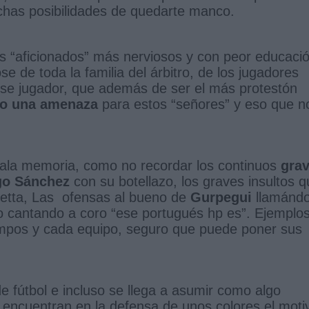
uchas posibilidades de quedarte manco.
os “aficionados” más nerviosos y con peor educaci
 de toda la familia del árbitro, de los jugadores
 ese jugador, que además de ser el más protestón
ro una amenaza
para estos “señores” y eso que n
mala memoria, como no recordar los continuos
grav
o Sánchez
con su botellazo, los graves insultos 
etta, Las ofensas al bueno de
Gurpegui
llamándo
io cantando a coro “ese portugués hp es”. Ejemplo
ampos y cada equipo, seguro que puede poner sus
 fútbol e incluso se llega a asumir como algo
y encuentran en la defensa de unos colores el moti