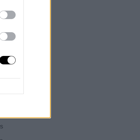
el
o,
e
o”
,
dos
,
es
os