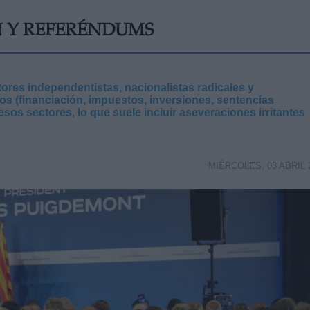
N Y REFERÉNDUMS
tores independentistas, nacionalistas radicales y
s (financiación, impuestos, inversiones, sentencias
esos sectores, lo que suele incluir aseveraciones irritantes
MIÉRCOLES, 03 ABRIL 