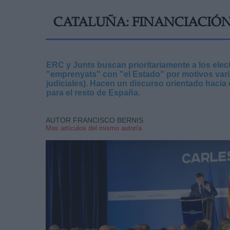
CATALUÑA: FINANCIACIÓ
ERC y Junts buscan prioritariamente a los elec
"emprenyats" con "el Estado" por motivos vario
judiciales). Hacen un discurso orientado hacia 
para el resto de España.
AUTOR FRANCISCO BERNIS
Mas artículos del mismo autor/a