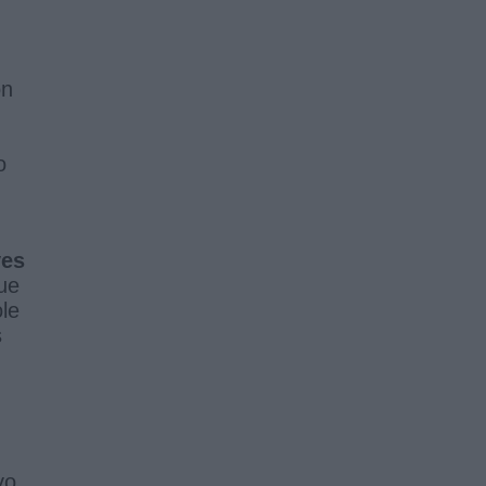
ón
o
es
que
le
s
vo