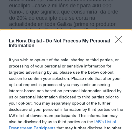
eucalipto –case 2 millóns de t para 400.000
t/ano-, o que significa que consumiría da orde
do 20% do eucalipto que se corta na
actualidade en toda Galiza (primeiro produtor
de madeira do Estado) e intensificaría as
repoboacións con eucaliptos nas proximidades
La Hora Digital -
Do Not Process My Personal
na comarca da Ulloa, que hoxe é agrícola-
Information
gandeira e que ten abundantes pastos e
bosques de autóctonas.
If you wish to opt-out of the sale, sharing to third parties, or
processing of your personal or sensitive information for
targeted advertising by us, please use the below opt-out
Son de destacar no proxecto:
section to confirm your selection. Please note that after your
opt-out request is processed you may continue seeing
interest-based ads based on personal information utilized by
*O moi alto consumo de auga. Necesita a
us or personal information disclosed to third parties prior to
celulosa para o seu funcionamento diario a
your opt-out. You may separately opt-out of the further
captación de 46.000 m3/dia (16,1 millóns
disclosure of your personal information by third parties on the
metros cúbicos/ano) do embalse de
IAB’s list of downstream participants. This information may
Portodemouros no río Ulla, e trasladaríase por
also be disclosed by us to third parties on the
IAB’s List of
unha tubaria subterránea de 12,5 km que
Downstream Participants
that may further disclose it to other
atravesaría por centenares de fincas de tres