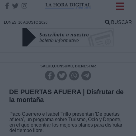
INFORMACION SOBRE LA
PROTECCIÓN DE TUS
BUSCAR
LUNES, 10 AGOSTO 2026
DATOS
Responsable:
Finalidad:
SALUD,CONSUMO, BIENESTAR
Datos tratados:
DE PUERTAS AFUERA | Disfrutar de
la montaña
Legitimación:
Paco Guerrero e Isabel Trillo presentan 'De puertas
afuera', un programa sobre Turismo, Ocio y Deporte,
Destinatarios:
en el que encontrar los mejores planes para disfrutar
del tiempo libre.