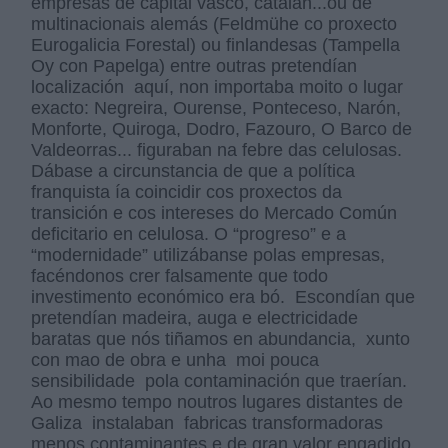
empresas de capital vasco, catalán...ou de
multinacionais alemás (Feldmühe co proxecto
Eurogalicia Forestal) ou finlandesas (Tampella
Oy con Papelga) entre outras pretendían
localización aquí, non importaba moito o lugar
exacto: Negreira, Ourense, Ponteceso, Narón,
Monforte, Quiroga, Dodro, Fazouro, O Barco de
Valdeorras... figuraban na febre das celulosas.
Dábase a circunstancia de que a política
franquista ía coincidir cos proxectos da
transición e cos intereses do Mercado Común
deficitario en celulosa. O “progreso” e a
“modernidade” utilizábanse polas empresas,
facéndonos crer falsamente que todo
investimento económico era bó. Escondían que
pretendían madeira, auga e electricidade
baratas que nós tiñamos en abundancia, xunto
con mao de obra e unha moi pouca
sensibilidade pola contaminación que traerían.
Ao mesmo tempo noutros lugares distantes de
Galiza instalaban fabricas transformadoras
menos contaminantes e de gran valor engadido