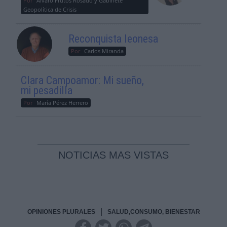
Por
Álvaro Frutos Rosado y Gabinete
Geopolítica de Crisis
Reconquista leonesa
Por
Carlos Miranda
Clara Campoamor: Mi sueño,
mi pesadilla
Por
María Pérez Herrero
NOTICIAS MAS VISTAS
|
OPINIONES PLURALES
SALUD,CONSUMO, BIENESTAR