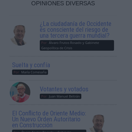
OPINIONES DIVERSAS
¿La ciudadanía de Occidente
es consciente del riesgo de
una tercera guerra mundial?
Por
Álvaro Frutos Rosado y Gabinete
Geopolítica de Crisis
Suelta y confía
Por
María Comesaña
Votantes y votados
Por
Juan Manuel Beltrán
El Conflicto de Oriente Medio:
Un Nuevo Orden Autoritario
en Construcción