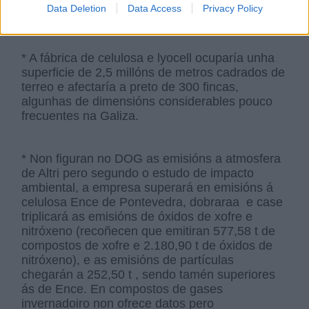
expropiacións de terras para as torres ou
Data Deletion
Data Access
Privacy Policy
apoios.
* A fábrica de celulosa e lyocell ocuparía unha
superficie de 2,5 millóns de metros cadrados de
terreo e afectaría a preto de 300 fincas,
algunhas de dimensións considerables pouco
frecuentes na Galiza.
* Non figuran no DOG as emisións a atmosfera
de Altri pero segundo o estudo de impacto
ambiental, a empresa superará en emisións á
celulosa Ence de Pontevedra, dobraraa e case
triplicará as emisións de óxidos de xofre e
nitróxeno (recoñecen que emitiran 577,58 t de
compostos de xofre e 2.180,90 t de óxidos de
nitróxeno), e as emisións de partículas
chegarán a 252,50 t , sendo tamén superiores
ás de Ence. En compostos de gases
invernadoiro non ofrece datos pero