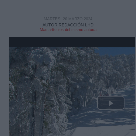
MARTES, 26 MARZO 2024
AUTOR REDACCIÓN LHD
Mas artículos del mismo autor/a
Derechos:
link
Información adicional
link
Play
Video