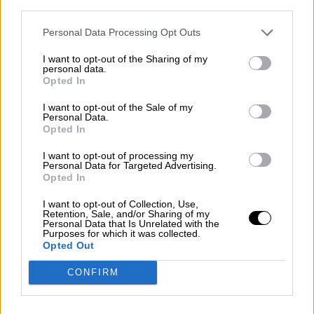
third parties.
concellos: Agolada, Santiso e Palas -quedando
as fincas con servidumes-, e así levarían a
Personal Data Processing Opt Outs
auga até a factoría de Altri .
I want to opt-out of the Sharing of my
personal data.
* Os vertidos de auga residual, segundo o
Opted In
DOG, alcanzan a 30.000 m3/dia ou 10,5
I want to opt-out of the Sale of my
millóns m3/ano, que se verterían ao río Ulla,
Personal Data.
este desemboca na ría de Arousa rica en peixe
Opted In
e marisco natural e cultivado. A auga residual
levaría materia orgánica, sulfatos, nitratos,
I want to opt-out of processing my
Personal Data for Targeted Advertising.
metais e substancias tóxicas que afectarían á
Opted In
flora e fauna acuática e recursos vivos.
I want to opt-out of Collection, Use,
Retention, Sale, and/or Sharing of my
Personal Data that Is Unrelated with the
* A celulosa precisaría 9,37 km de liña
Purposes for which it was collected.
eléctrica subterránea e dúas liñas aéreas de
Opted Out
media-alta tensión con 13 km de lonxitude que
pasaría polos concellos de Agolada, Santiso e
CONFIRM
Melide. Liñas eléctricas con novas e
permanentes servidumes e que precisarían de