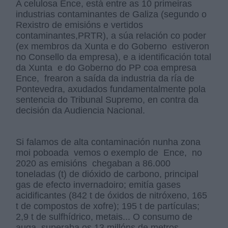
A celulosa Ence, está entre as 10 primeiras
industrias contaminantes de Galiza (segundo o
Rexistro de emisións e vertidos
contaminantes,PRTR), a súa relación co poder
(ex membros da Xunta e do Goberno estiveron
no Consello da empresa), e a identificación total
da Xunta e do Goberno do PP coa empresa
Ence, frearon a saída da industria da ría de
Pontevedra, axudados fundamentalmente pola
sentencia do Tribunal Supremo, en contra da
decisión da Audiencia Nacional.
Si falamos de alta contaminación nunha zona
moi poboada vemos o exemplo de Ence, no
2020 as emisións chegaban a 86.000
toneladas (t) de dióxido de carbono, principal
gas de efecto invernadoiro; emitía gases
acidificantes (842 t de óxidos de nitróxeno, 165
t de compostos de xofre); 195 t de partículas;
2,9 t de sulfhídrico, metais... O consumo de
auga superaba os 13 millóns de metros