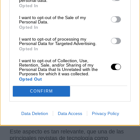
personal data.
procesos ágiles de mejora continua con
Opted In
soluciones “novedosas” -pero que ya existían
en otros lugares o empresas-. Y así se están
I want to opt-out of the Sale of my
consiguiendo eficiencias en resultados y en
Personal Data.
productos, y presentándolo como avances
Opted In
innovadores. En sí mismo, este planteamiento,
I want to opt-out of processing my
es una falacia empresarial para justificar los
Personal Data for Targeted Advertising.
ingentes presupuestos en I+D que se utilizan.
Opted In
I want to opt-out of Collection, Use,
Retention, Sale, and/or Sharing of my
La segunda es que ya no son necesarios tantos
Personal Data that Is Unrelated with the
investigadores ni trabajadores para ejecutar los
Purposes for which it was collected.
procesos innovadores, y, por consiguiente, son
Opted Out
“prescindibles”. Esto se está demostrando año
CONFIRM
tras año: Apple hizo su primer recorte de
empleo en 2023 y batió récord de beneficios, en
este año Microsoft lo ha hecho ya, y van a ir
cayendo las demás.
Data Deletion
Data Access
Privacy Policy
Este aspecto es tan relevante, que una de las
principales revistas de tecnología como