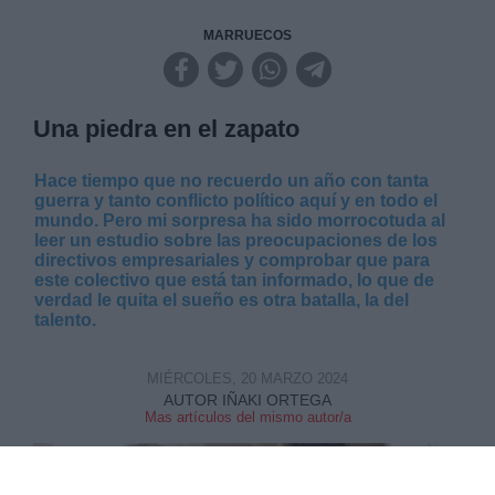
MARRUECOS
Una piedra en el zapato
Hace tiempo que no recuerdo un año con tanta
guerra y tanto conflicto político aquí y en todo el
mundo. Pero mi sorpresa ha sido morrocotuda al
leer un estudio sobre las preocupaciones de los
directivos empresariales y comprobar que para
este colectivo que está tan informado, lo que de
verdad le quita el sueño es otra batalla, la del
talento.
MIÉRCOLES, 20 MARZO 2024
AUTOR IÑAKI ORTEGA
Mas artículos del mismo autor/a