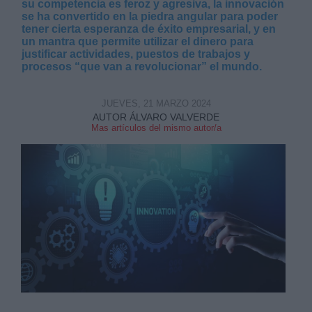
su competencia es feroz y agresiva, la innovación
se ha convertido en la piedra angular para poder
tener cierta esperanza de éxito empresarial, y en
un mantra que permite utilizar el dinero para
justificar actividades, puestos de trabajos y
procesos “que van a revolucionar” el mundo.
Derechos:
JUEVES, 21 MARZO 2024
AUTOR ÁLVARO VALVERDE
Mas artículos del mismo autor/a
link
Información adicional
link