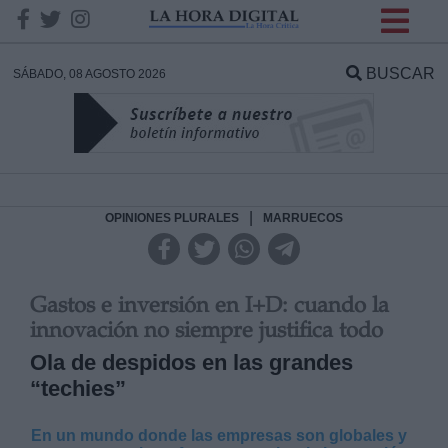
INFORMACION SOBRE LA
PROTECCIÓN DE TUS
BUSCAR
SÁBADO, 08 AGOSTO 2026
DATOS
Responsable:
Finalidad:
|
OPINIONES PLURALES
MARRUECOS
Datos tratados:
Gastos e inversión en I+D: cuando la
innovación no siempre justifica todo
Ola de despidos en las grandes
Legitimación:
“techies”
Destinatarios:
En un mundo donde las empresas son globales y