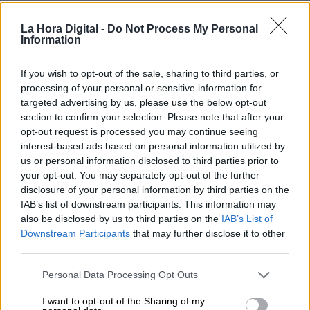
Dicho lo cual,
¿por qué las grandes
tecnológicas mundiales están despidiendo a
La Hora Digital -
Do Not Process My Personal
miles de trabajadores?
Information
If you wish to opt-out of the sale, sharing to third parties, or
La respuesta no es sencilla, y debe afrontarse
processing of your personal or sensitive information for
desde, al menos, dos vertientes no financieras.
targeted advertising by us, please use the below opt-out
section to confirm your selection. Please note that after your
opt-out request is processed you may continue seeing
La primera, las ideas innovadoras cada vez son
interest-based ads based on personal information utilized by
más escasas; el avance tecnológico que se ha
us or personal information disclosed to third parties prior to
alcanzado es descomunal y a una gran
your opt-out. You may separately opt-out of the further
velocidad, implicado un agotamiento
disclosure of your personal information by third parties on the
tecnológico desde la base.
IAB’s list of downstream participants. This information may
also be disclosed by us to third parties on the
IAB’s List of
Downstream Participants
that may further disclose it to other
Ya son pocas las situaciones donde exista una
third parties.
idea innovadora pura, esencialmente
rompedora y disruptiva que va a crear un nuevo
Personal Data Processing Opt Outs
producto o servicio. Lo que se está haciendo en
muchas empresas es implementar sistemas y
I want to opt-out of the Sharing of my