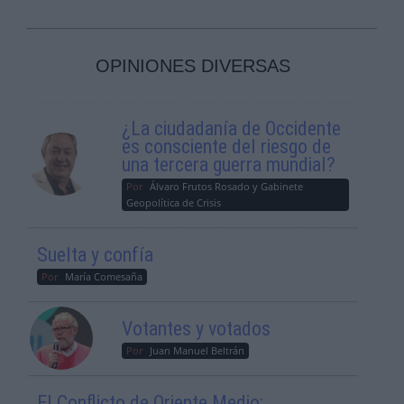
OPINIONES DIVERSAS
¿La ciudadanía de Occidente
es consciente del riesgo de
una tercera guerra mundial?
Por
Álvaro Frutos Rosado y Gabinete
Geopolítica de Crisis
Suelta y confía
Por
María Comesaña
Votantes y votados
Por
Juan Manuel Beltrán
El Conflicto de Oriente Medio: