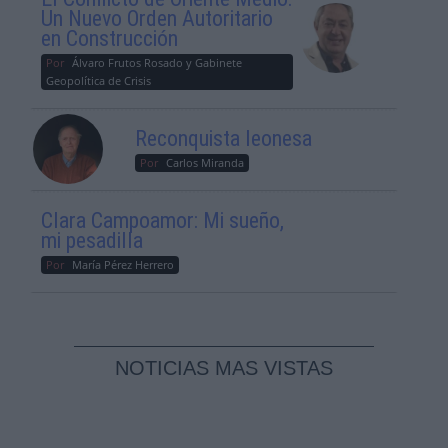
Un Nuevo Orden Autoritario
en Construcción
Por
Álvaro Frutos Rosado y Gabinete
Geopolítica de Crisis
Reconquista leonesa
Por
Carlos Miranda
Clara Campoamor: Mi sueño,
mi pesadilla
Por
María Pérez Herrero
NOTICIAS MAS VISTAS