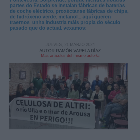
partes do Estado se instalan fábricas de baterías
de coche eléctrico, proxéctanse fábricas de chips,
de hidróxeno verde, metanol... aquí queren
traernos unha industria máis propia do século
pasado que do actual, vexamos:
Derechos:
JUEVES, 21 MARZO 2024
AUTOR RAMÓN VARELA DÍAZ
Mas artículos del mismo autor/a
link
Información adicional
link