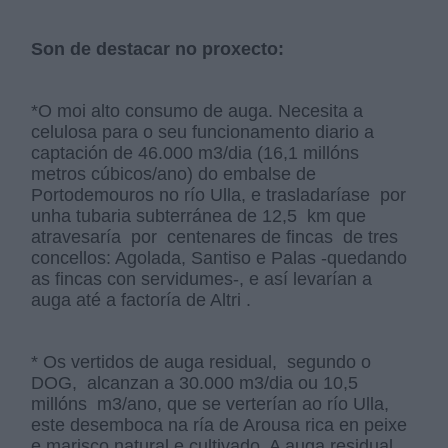
Son de destacar no proxecto:
*O moi alto consumo de auga. Necesita a
celulosa para o seu funcionamento diario a
captación de 46.000 m3/dia (16,1 millóns
metros cúbicos/ano) do embalse de
Portodemouros no río Ulla, e trasladaríase por
unha tubaria subterránea de 12,5 km que
atravesaría por centenares de fincas de tres
concellos: Agolada, Santiso e Palas -quedando
as fincas con servidumes-, e así levarían a
auga até a factoría de Altri .
* Os vertidos de auga residual, segundo o
DOG, alcanzan a 30.000 m3/dia ou 10,5
millóns m3/ano, que se verterían ao río Ulla,
este desemboca na ría de Arousa rica en peixe
e marisco natural e cultivado. A auga residual