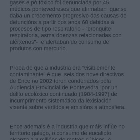
gases e pó tóxico foi denunciada por 45
médicos pontevedreses que afirmaban que se
daba un crecemento progresivo das causas de
defuncións a partir dos anos 60 debidas á
procesos de tipo respiratorio - “bronquite
respiratoria, asma doenzas relacionadas con
alérxenos”- e alertaban do consumo de
produtos con mercurio.
Proba de que a industria era “visiblemente
contaminante” é que seis dos nove directivos
de Ence no 2002 foron condenados pola
Audiencia Provincial de Pontevedra por un
delito ecolóxico continuado (1984-1997) de
incumprimento sistemático da lexislación
vixente sobre vertidos e emisións a atmosfera.
Ence ademais é a industria que máis inflúe no
territorio galego, o consumo de eucalipto
alcanza 1,3 millóns de metros cúbicos. A