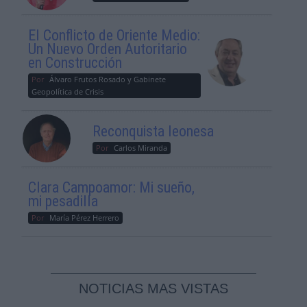
El Conflicto de Oriente Medio:
Un Nuevo Orden Autoritario
en Construcción
Por
Álvaro Frutos Rosado y Gabinete
Geopolítica de Crisis
Reconquista leonesa
Por
Carlos Miranda
Clara Campoamor: Mi sueño,
mi pesadilla
Por
María Pérez Herrero
NOTICIAS MAS VISTAS