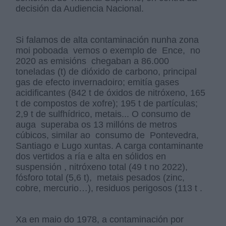
decisión da Audiencia Nacional.
Si falamos de alta contaminación nunha zona
moi poboada vemos o exemplo de Ence, no
2020 as emisións chegaban a 86.000
toneladas (t) de dióxido de carbono, principal
gas de efecto invernadoiro; emitía gases
acidificantes (842 t de óxidos de nitróxeno, 165
t de compostos de xofre); 195 t de partículas;
2,9 t de sulfhídrico, metais... O consumo de
auga superaba os 13 millóns de metros
cúbicos, similar ao consumo de Pontevedra,
Santiago e Lugo xuntas. A carga contaminante
dos vertidos a ría e alta en sólidos en
suspensión , nitróxeno total (49 t no 2022),
fósforo total (5,6 t), metais pesados (zinc,
cobre, mercurio…), residuos perigosos (113 t .
Xa en maio do 1978, a contaminación por