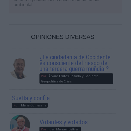
ambiental
OPINIONES DIVERSAS
¿La ciudadanía de Occidente
es consciente del riesgo de
una tercera guerra mundial?
Por
Álvaro Frutos Rosado y Gabinete
Geopolítica de Crisis
Suelta y confía
Por
María Comesaña
Votantes y votados
Por
Juan Manuel Beltrán