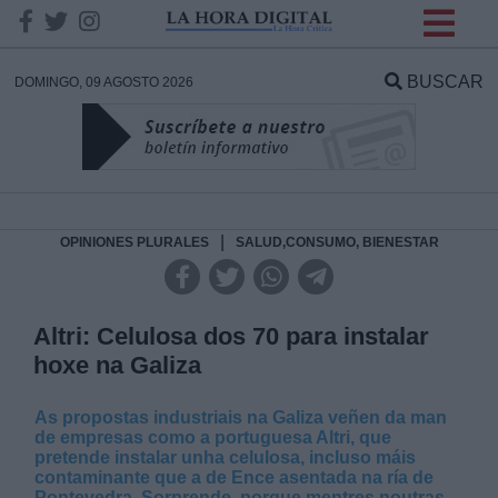
INFORMACION SOBRE LA
PROTECCIÓN DE TUS
BUSCAR
DOMINGO, 09 AGOSTO 2026
DATOS
Responsable:
Finalidad:
|
OPINIONES PLURALES
SALUD,CONSUMO, BIENESTAR
Datos tratados:
Altri: Celulosa dos 70 para instalar
hoxe na Galiza
Legitimación:
As propostas industriais na Galiza veñen da man
de empresas como a portuguesa Altri, que
Destinatarios:
pretende instalar unha celulosa, incluso máis
contaminante que a de Ence asentada na ría de
Pontevedra. Sorprende, porque mentres noutras