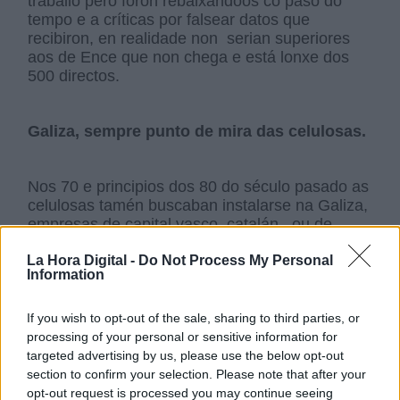
traballo pero foron rebaixándoos co paso do
tempo e a críticas por falsear datos que
recibiron, en realidade non serian superiores
aos de Ence que non chega e está lonxe dos
500 directos.
Galiza, sempre punto de mira das celulosas.
Nos 70 e principios dos 80 do século pasado as
celulosas tamén buscaban instalarse na Galiza,
empresas de capital vasco, catalán...ou de
multinacionais alemás (Feldmühe co proxecto
La Hora Digital -
Do Not Process My Personal
Eurogalicia Forestal) ou finlandesas (Tampella
Information
Oy con Papelga) entre outras pretendían
localización aquí, non importaba moito o lugar
exacto: Negreira, Ourense, Ponteceso, Narón,
If you wish to opt-out of the sale, sharing to third parties, or
Monforte, Quiroga, Dodro, Fazouro, O Barco de
processing of your personal or sensitive information for
Valdeorras... figuraban na febre das celulosas.
targeted advertising by us, please use the below opt-out
Dábase a circunstancia de que a política
section to confirm your selection. Please note that after your
franquista ía coincidir cos proxectos da
opt-out request is processed you may continue seeing