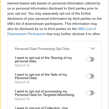
transición e cos intereses do Mercado Común
interest-based ads based on personal information utilized by
deficitario en celulosa. O “progreso” e a
us or personal information disclosed to third parties prior to
“modernidade” utilizábanse polas empresas,
your opt-out. You may separately opt-out of the further
facéndonos crer falsamente que todo
disclosure of your personal information by third parties on the
investimento económico era bó. Escondían que
IAB’s list of downstream participants. This information may
pretendían madeira, auga e electricidade
also be disclosed by us to third parties on the
IAB’s List of
baratas que nós tiñamos en abundancia, xunto
Downstream Participants
that may further disclose it to other
con mao de obra e unha moi pouca
third parties.
sensibilidade pola contaminación que traerían.
Personal Data Processing Opt Outs
Ao mesmo tempo noutros lugares distantes de
Galiza instalaban fabricas transformadoras
I want to opt-out of the Sharing of my
menos contaminantes e de gran valor engadido
personal data.
de papel, cartón , mobles (País Vasco,
Opted In
Valencia...) .
I want to opt-out of the Sale of my
Personal Data.
Opted In
Paralizáronse e deron lugar a mobilización e
manifestacións como sucedeu no 1976 en
I want to opt-out of processing my
Ourense, O Barco de Valdeorras, Laxe,
Personal Data for Targeted Advertising.
Opted In
Cabanas, Coristanco, Malpica, Quiroga,
Ponteareas, Negreira... Organizacións como
I want to opt-out of Collection, Use,