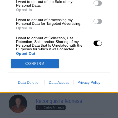
Por
Álvaro Frutos Rosado y Gabinete
I want to opt-out of the Sale of my
Personal Data.
Geopolítica de Crisis
Opted In
I want to opt-out of processing my
Suelta y confía
Personal Data for Targeted Advertising.
Por
María Comesaña
Opted In
I want to opt-out of Collection, Use,
Votantes y votados
Retention, Sale, and/or Sharing of my
Personal Data that Is Unrelated with the
Purposes for which it was collected.
Por
Juan Manuel Beltrán
Opted Out
El Conflicto de Oriente Medio:
CONFIRM
Un Nuevo Orden Autoritario
en Construcción
Por
Álvaro Frutos Rosado y Gabinete
Data Deletion
Data Access
Privacy Policy
Geopolítica de Crisis
Reconquista leonesa
Por
Carlos Miranda