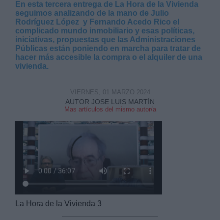
En esta tercera entrega de La Hora de la Vivienda
seguimos analizando de la mano de Julio
Rodríguez López y Fernando Acedo Rico el
complicado mundo inmobiliario y esas políticas,
iniciativas, propuestas que las Administraciones
Públicas están poniendo en marcha para tratar de
hacer más accesible la compra o el alquiler de una
vivienda.
VIERNES, 01 MARZO 2024
AUTOR JOSE LUIS MARTÍN
Mas artículos del mismo autor/a
La Hora de la Vivienda 3