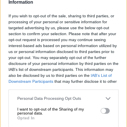
Information
If you wish to opt-out of the sale, sharing to third parties, or
processing of your personal or sensitive information for
targeted advertising by us, please use the below opt-out
Analizamos el nuevo Índice de
section to confirm your selection. Please note that after your
Precios de Referencia
opt-out request is processed you may continue seeing
interest-based ads based on personal information utilized by
Por Jose Luis Martín
us or personal information disclosed to third parties prior to
viernes, 1 de marzo de 2024
your opt-out. You may separately opt-out of the further
disclosure of your personal information by third parties on the
IAB’s list of downstream participants. This information may
also be disclosed by us to third parties on the
IAB’s List of
Downstream Participants
that may further disclose it to other
third parties.
OPINIONES DIVERSAS
Personal Data Processing Opt Outs
¿La ciudadanía de Occidente
I want to opt-out of the Sharing of my
personal data.
es consciente del riesgo de
Opted In
una tercera guerra mundial?