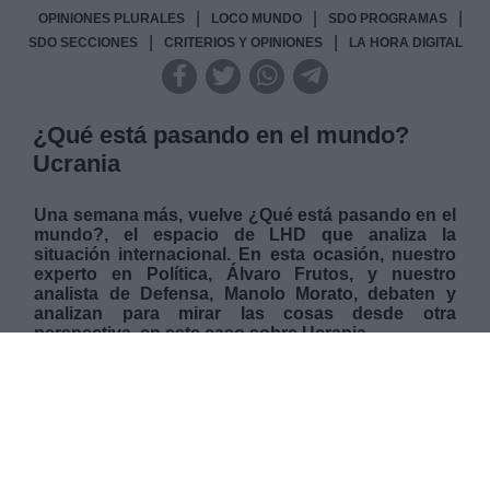
|
|
|
OPINIONES PLURALES
LOCO MUNDO
SDO PROGRAMAS
|
|
SDO SECCIONES
CRITERIOS Y OPINIONES
LA HORA DIGITAL
¿Qué está pasando en el mundo?
Ucrania
Una semana más, vuelve ¿Qué está pasando en el
mundo?, el espacio de LHD que analiza la
situación internacional. En esta ocasión, nuestro
experto en Política, Álvaro Frutos, y nuestro
analista de Defensa, Manolo Morato, debaten y
analizan para mirar las cosas desde otra
perspectiva, en este caso sobre Ucrania.
VIERNES, 15 DICIEMBRE 2023
AUTOR ANA DE SANTOS
Mas artículos del mismo autor/a