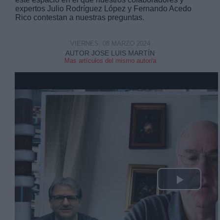
expertos Julio Rodríguez López y Fernando Acedo
Rico contestan a nuestras preguntas.
VIERNES, 08 MARZO 2024
AUTOR JOSE LUIS MARTÍN
Mas artículos del mismo autor/a
Derechos:
link
Información adicional
link
Play
Video