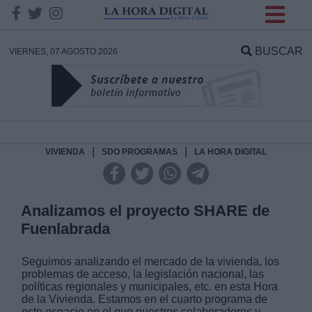
INFORMACION SOBRE LA
PROTECCIÓN DE TUS
BUSCAR
VIERNES, 07 AGOSTO 2026
DATOS
Responsable:
Finalidad:
|
|
VIVIENDA
SDO PROGRAMAS
LA HORA DIGITAL
Datos tratados:
Analizamos el proyecto SHARE de
Fuenlabrada
Legitimación:
Seguimos analizando el mercado de la vivienda, los
problemas de acceso, la legislación nacional, las
Destinatarios:
políticas regionales y municipales, etc. en esta Hora
de la Vivienda. Estamos en el cuarto programa de
este espacio en el que nuestros colaboradores y