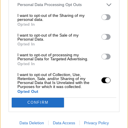
Medio, que es el envío de una misión militar de
Personal Data Processing Opt Outs
gestión de crisis para el Mar Rojo. España votó
a favor de esta misión. Esta tenía como
I want to opt-out of the Sharing of my
condición solicitar el respaldo de las Naciones
personal data.
Opted In
Unidas, como ocurre en todas las operaciones
de paz, y además estar dirigida únicamente a la
I want to opt-out of the Sale of my
libre circulación de barcos en el mar sin ninguna
Personal Data.
intervención sobre las costas (cuestión
Opted In
complicada, dado que la acción realizada por
I want to opt-out of processing my
los Estados Unidos y otros socios está
Personal Data for Targeted Advertising.
produciendo ataques al territorio de Yemen).
Opted In
I want to opt-out of Collection, Use,
Retention, Sale, and/or Sharing of my
Hay que recordar que la Unión Europea ha
Personal Data that Is Unrelated with the
tenido un gran éxito en el Índico, consiguiendo,
Purposes for which it was collected.
a través de la Operación Atalanta —que por
Opted Out
cierto ahora tiene su cuartel general en Rota y
CONFIRM
un mando español— la desaparición de la
piratería, en un periodo de poco más de diez
años, cuando se habían producido más de cien
ataques a distintos tipos de navíos comerciales.
Data Deletion
Data Access
Privacy Policy
Estados Unidos, con su actuación previa