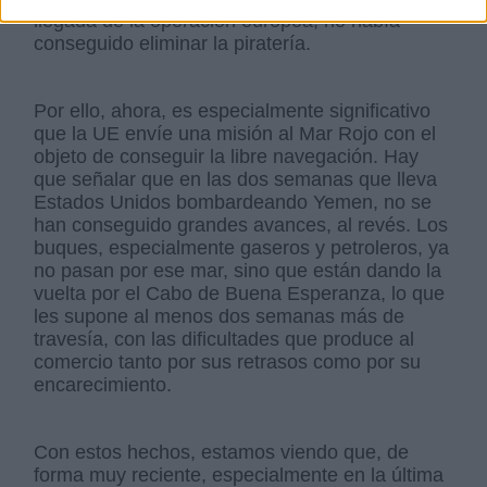
llegada de la operación europea, no había
conseguido eliminar la piratería.
Por ello, ahora, es especialmente significativo
que la UE envíe una misión al Mar Rojo con el
objeto de conseguir la libre navegación. Hay
que señalar que en las dos semanas que lleva
Estados Unidos bombardeando Yemen, no se
han conseguido grandes avances, al revés. Los
buques, especialmente gaseros y petroleros, ya
no pasan por ese mar, sino que están dando la
vuelta por el Cabo de Buena Esperanza, lo que
les supone al menos dos semanas más de
travesía, con las dificultades que produce al
comercio tanto por sus retrasos como por su
encarecimiento.
Con estos hechos, estamos viendo que, de
forma muy reciente, especialmente en la última