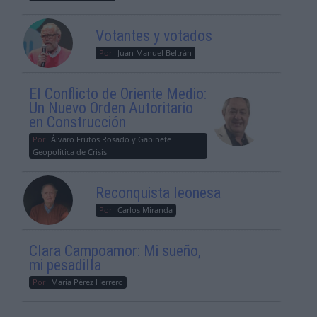
Votantes y votados
Por
Juan Manuel Beltrán
El Conflicto de Oriente Medio:
Un Nuevo Orden Autoritario
en Construcción
Por
Álvaro Frutos Rosado y Gabinete
Geopolítica de Crisis
Reconquista leonesa
Por
Carlos Miranda
Clara Campoamor: Mi sueño,
mi pesadilla
Por
María Pérez Herrero