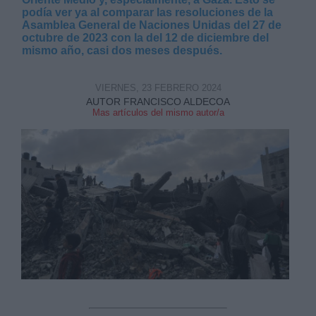
podía ver ya al comparar las resoluciones de la
Asamblea General de Naciones Unidas del 27 de
octubre de 2023 con la del 12 de diciembre del
mismo año, casi dos meses después.
VIERNES, 23 FEBRERO 2024
Derechos:
AUTOR FRANCISCO ALDECOA
Mas artículos del mismo autor/a
link
Información adicional
link