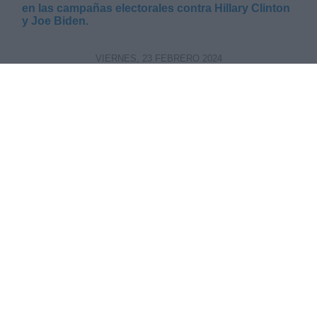
en las campañas electorales contra Hillary Clinton
y Joe Biden.
VIERNES, 23 FEBRERO 2024
AUTOR CARLOS MIRANDA
Mas artículos del mismo autor/a