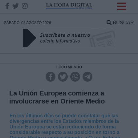
INFORMACION SOBRE LA
PROTECCIÓN DE TUS
BUSCAR
SÁBADO, 08 AGOSTO 2026
DATOS
Responsable:
Finalidad:
LOCO MUNDO
Datos tratados:
La Unión Europea comienza a
involucrarse en Oriente Medio
Legitimación:
En los últimos días se puede constatar que las
divergencias entre los Estados miembros de la
Destinatarios:
Unión Europea se están reduciendo de forma
considerable respecto a su posición en torno a
Oriente Medio y, especialmente, a Gaza. Esto se