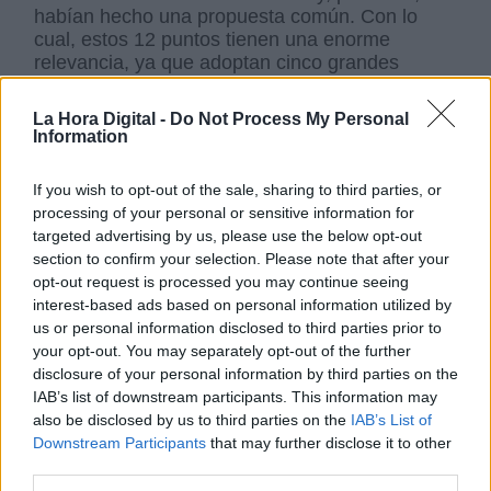
habían hecho una propuesta común. Con lo
cual, estos 12 puntos tienen una enorme
relevancia, ya que adoptan cinco grandes
prioridades, que son acabar con la guerra de
Gaza, la necesidad de que participen todos los
La Hora Digital -
Do Not Process My Personal
socios en el proceso, proponer la convocatoria
Information
de una conferencia de paz y un plan para
desarrollar en el futuro, tratando con las partes
If you wish to opt-out of the sale, sharing to third parties, or
en el conflicto, que se basa en poner en marcha
processing of your personal or sensitive information for
la solución de los dos Estados.
targeted advertising by us, please use the below opt-out
section to confirm your selection. Please note that after your
opt-out request is processed you may continue seeing
La Unión Europea recupera en parte la
interest-based ads based on personal information utilized by
credibilidad que estaba perdiendo a nivel
us or personal information disclosed to third parties prior to
internacional ya que se veía que había dos
your opt-out. You may separately opt-out of the further
actuaciones distintas en Ucrania y en Gaza, y
disclosure of your personal information by third parties on the
ahora empiezan a reconciliarse ambas políticas
IAB’s list of downstream participants. This information may
also be disclosed by us to third parties on the
IAB’s List of
Downstream Participants
that may further disclose it to other
En el Consejo Europeo del 22 de enero de 2024
third parties.
se aprobó una decisión importante para Oriente