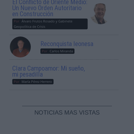
El Conflicto de Oriente Medio:
Un Nuevo Orden Autoritario
en Construcción
Por
Álvaro Frutos Rosado y Gabinete
Geopolítica de Crisis
Reconquista leonesa
Por
Carlos Miranda
Clara Campoamor: Mi sueño,
mi pesadilla
Por
María Pérez Herrero
NOTICIAS MAS VISTAS