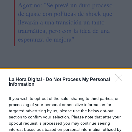
Agozino: "Se prevé un duro proceso
de ajuste con políticas de shock que
llevarán a una transición un tanto
traumática, pero con la idea de una
esperanza de mejora"
La Hora Digital -
Do Not Process My Personal
Information
If you wish to opt-out of the sale, sharing to third parties, or
processing of your personal or sensitive information for
targeted advertising by us, please use the below opt-out
section to confirm your selection. Please note that after your
opt-out request is processed you may continue seeing
Agozino: "Es la elección más reñida
interest-based ads based on personal information utilized by