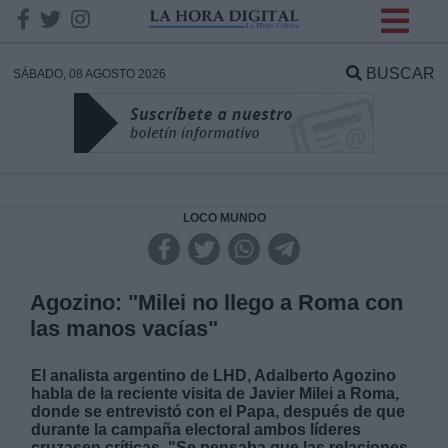
INFORMACION SOBRE LA
PROTECCIÓN DE TUS
BUSCAR
SÁBADO, 08 AGOSTO 2026
DATOS
Responsable:
Finalidad:
LOCO MUNDO
Datos tratados:
Agozino: "Milei no llego a Roma con
las manos vacías"
Legitimación:
El analista argentino de LHD, Adalberto Agozino
habla de la reciente visita de Javier Milei a Roma,
Destinatarios:
donde se entrevistó con el Papa, después de que
durante la campaña electoral ambos líderes
cruzasen críticas. "Se pensaba que las relaciones