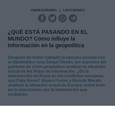
|
UNIÓN EUROPEA
LOCO MUNDO
¿QUÉ ESTÁ PASANDO EN EL
MUNDO? Cómo influye la
información en la geopolítica
Después de haber hablado la semana pasada con
el diplomático ruso Sergei Sisoev,
los expertos del
gabinete de crisis geopolítica analizan la situación
actual de los flujos de información. ¿Es la
intervención de Rusia en los conflictos europeos
una Fake News? Álvaro Frutos y Manolo Morato
analizan la situación actual de Europa, sobre todo
en lo relacionado con la información que
recibimos.
LUNES, 12 FEBRERO 2024
AUTOR ANA DE SANTOS