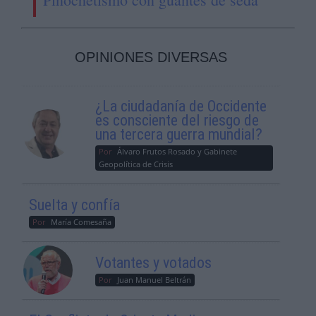
OPINIONES DIVERSAS
¿La ciudadanía de Occidente
es consciente del riesgo de
una tercera guerra mundial?
Por
Álvaro Frutos Rosado y Gabinete
Geopolítica de Crisis
Suelta y confía
Por
María Comesaña
Votantes y votados
Por
Juan Manuel Beltrán