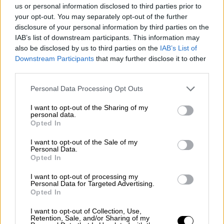
en los 40 años de este periodo
us or personal information disclosed to third parties prior to
your opt-out. You may separately opt-out of the further
democrático"
disclosure of your personal information by third parties on the
IAB’s list of downstream participants. This information may
also be disclosed by us to third parties on the
IAB’s List of
Downstream Participants
that may further disclose it to other
third parties.
Personal Data Processing Opt Outs
I want to opt-out of the Sharing of my
personal data.
Opted In
I want to opt-out of the Sale of my
Personal Data.
Opted In
Carlos Agozino: "Posiblemente
I want to opt-out of processing my
Massa haya llegado al techo de lo
Personal Data for Targeted Advertising.
Opted In
que puede recolectar"
I want to opt-out of Collection, Use,
Retention, Sale, and/or Sharing of my