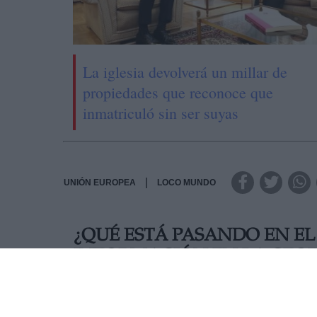
La iglesia devolverá un millar de
propiedades que reconoce que
inmatriculó sin ser suyas
|
UNIÓN EUROPEA
LOCO MUNDO
¿QUÉ ESTÁ PASANDO EN E
INFORMACIÓN EN LA GEOP
Después de haber hablado la semana pasada 