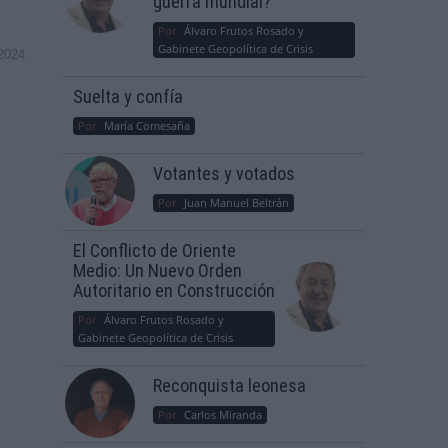
guerra mundial?
Por
Álvaro Frutos Rosado y
Gabinete Geopolítica de Crisis
2024
Suelta y confía
Por
María Comesaña
Votantes y votados
Por
Juan Manuel Beltrán
El Conflicto de Oriente
Medio: Un Nuevo Orden
Autoritario en Construcción
Por
Álvaro Frutos Rosado y
Gabinete Geopolítica de Crisis
Reconquista leonesa
Por
Carlos Miranda