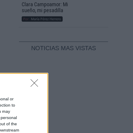
Clara Campoamor: Mi
sueño, mi pesadilla
Por
María Pérez Herrero
NOTICIAS MAS VISTAS
sonal or
ection to
ou may
 personal
a
out of the
 downstream