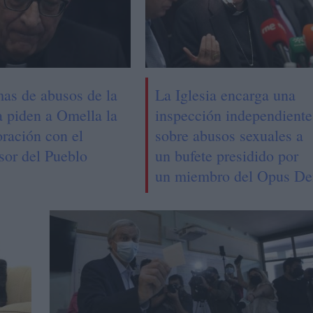
mas de abusos de la
La Iglesia encarga una
a piden a Omella la
inspección independiente
oración con el
sobre abusos sexuales a
sor del Pueblo
un bufete presidido por
un miembro del Opus De