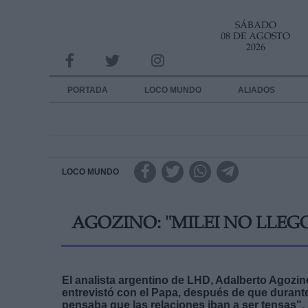
SÁBADO
INFORMACION SOBRE LA PROTECCIÓN DE TUS DATOS
08 DE AGOSTO
2026
Responsable:
Finalidad:
PORTADA
LOCO MUNDO
ALIADOS
Datos tratados:
Legitimación:
Destinatarios:
LOCO MUNDO
Derechos:
AGOZINO: "MILEI NO LLEG
link
Información adicional
link
El analista argentino de LHD, Adalberto Agozino
entrevistó con el Papa, después de que durante
pensaba que las relaciones iban a ser tensas",