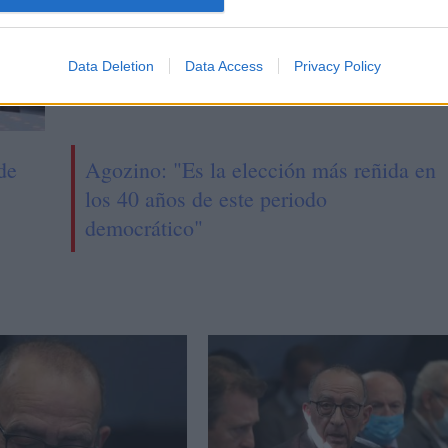
Data Deletion
Data Access
Privacy Policy
de
Agozino: "Es la elección más reñida en
los 40 años de este periodo
democrático"