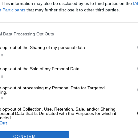
. This information may also be disclosed by us to third parties on the
IA
Participants
that may further disclose it to other third parties.
a las organizaciones de izquierdas de la gestión 
"
otorgado a Caritas 130 millones de un subsidio pa
 Iglesia iba a tener papel predominante en los
l Data Processing Opt Outs
o opt-out of the Sharing of my personal data.
In
a desde hace más de una década"
, señala Agozin
aya sido el primero paso para conseguir el viaje pa
o opt-out of the Sale of my Personal Data.
In
to opt-out of processing my Personal Data for Targeted
ing.
In
CIAS RELACIONADAS
o opt-out of Collection, Use, Retention, Sale, and/or Sharing
ersonal Data that Is Unrelated with the Purposes for which it
lected.
Out
CONFIRM