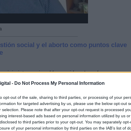
a
estión social y el aborto como puntos clave
e
r viaje internacional haya sido a Israel y
,
pese a que lo normal es que estas visitas se
gital -
Do Not Process My Personal Information
que el actual presidente argentino no tiene muy
to opt-out of the sale, sharing to third parties, or processing of your per
formation for targeted advertising by us, please use the below opt-out s
r selection. Please note that after your opt-out request is processed y
a que "
Milei no llegó a Roma con las manos
eing interest-based ads based on personal information utilized by us or
dieron dos gestos previos: los programas de
ayud
disclosed to third parties prior to your opt-out. You may separately opt-
a para
penalizar el aborto.
losure of your personal information by third parties on the IAB’s list of