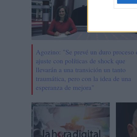
Agozino: "Se prevé un duro proceso 
ajuste con políticas de shock que
llevarán a una transición un tanto
traumática, pero con la idea de una
esperanza de mejora"