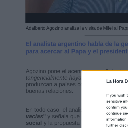
Adalberto Agozino analiza la visita de Milei al Pap
El analista argentino habla de la g
para acercar al Papa y el president
Agozino pone el acento en que "
el prime
tangencialmente haya pasado por Italia"
La Hora Di
produzcan a países como Brasil, con el 
buenas relaciones.
If you wish 
sensitive in
confirm you
En todo caso, el analista de LHD asegur
continue se
vacías
"
y señala que a su visita antece
information 
social
y la propuesta de Libertad Avanz
further disc