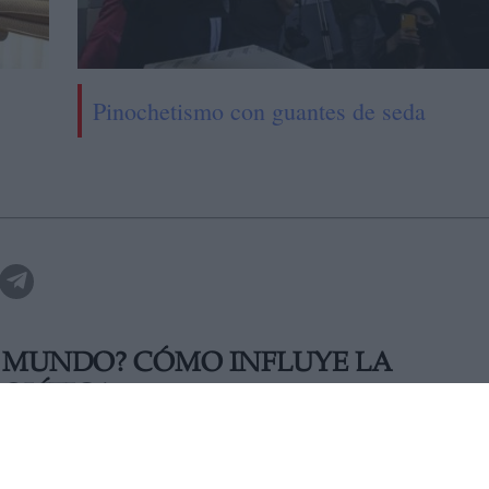
Pinochetismo con guantes de seda
L MUNDO? CÓMO INFLUYE LA
OLÍTICA
con
el diplomático ruso Sergei Sisoev,
los expertos del