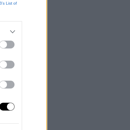
B’s List of
de
ra
o,
pal