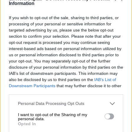
Information
Suelta y confía
If you wish to opt-out of the sale, sharing to third parties, or
Por
María Comesaña
processing of your personal or sensitive information for
targeted advertising by us, please use the below opt-out
Votantes y votados
section to confirm your selection. Please note that after your
opt-out request is processed you may continue seeing
Por
Juan Manuel Beltrán
interest-based ads based on personal information utilized by
us or personal information disclosed to third parties prior to
El Conflicto de Oriente Medio:
your opt-out. You may separately opt-out of the further
Un Nuevo Orden Autoritario
disclosure of your personal information by third parties on the
en Construcción
IAB’s list of downstream participants. This information may
also be disclosed by us to third parties on the
IAB’s List of
Por
Álvaro Frutos Rosado y Gabinete
Geopolítica de Crisis
Downstream Participants
that may further disclose it to other
third parties.
Reconquista leonesa
Personal Data Processing Opt Outs
Por
Carlos Miranda
I want to opt-out of the Sharing of my
personal data.
Opted In
Clara Campoamor: Mi sueño,