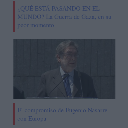
¿QUÉ ESTÁ PASANDO EN EL
MUNDO? La Guerra de Gaza, en su
peor momento
El compromiso de Eugenio Nasarre
con Europa