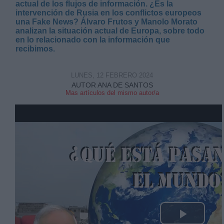
actual de los flujos de información. ¿Es la
intervención de Rusia en los conflictos europeos
una Fake News? Álvaro Frutos y Manolo Morato
analizan la situación actual de Europa, sobre todo
en lo relacionado con la información que
recibimos.
Derechos:
LUNES, 12 FEBRERO 2024
AUTOR ANA DE SANTOS
Mas artículos del mismo autor/a
link
Información adicional
link
Play