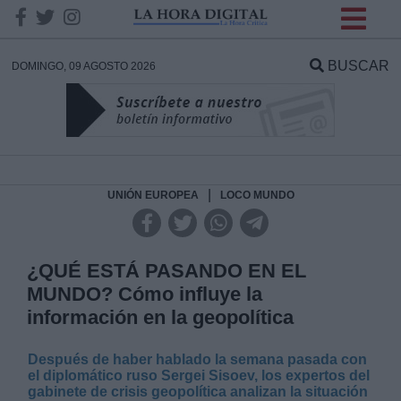
INFORMACION SOBRE LA
PROTECCIÓN DE TUS
BUSCAR
DOMINGO, 09 AGOSTO 2026
DATOS
Responsable:
Finalidad:
|
UNIÓN EUROPEA
LOCO MUNDO
Datos tratados:
¿QUÉ ESTÁ PASANDO EN EL
MUNDO? Cómo influye la
información en la geopolítica
Legitimación:
Después de haber hablado la semana pasada con
Destinatarios:
el diplomático ruso Sergei Sisoev,
los expertos del
gabinete de crisis geopolítica analizan la situación