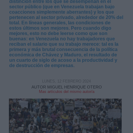
distinción entre los que se desempeñan en el
sector público (que en Venezuela trabajan bajo
coacciones simplemente aberrantes) y los que
pertenecen al sector privado, alrededor de 20% del
total. En líneas generales, las condiciones de
estos últimos son mejores. Pero cuando digo
mejores, esto no debe leerse como que son
buenas: en Venezuela no hay trabajadores que
reciban el salario que su trabajo merece: tal es la
primera y más brutal consecuencia de la política
económica de Chávez y Maduro, el resultado de
un cuarto de siglo de acoso a la productividad y
de destrucción de empresas.
LUNES, 12 FEBRERO 2024
AUTOR MIGUEL HENRIQUE OTERO
Mas artículos del mismo autor/a