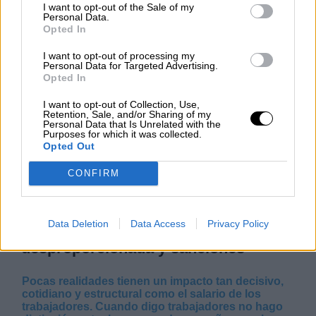
mi pesadilla
I want to opt-out of the Sale of my
Personal Data.
Por
María Pérez Herrero
Opted In
I want to opt-out of processing my
Personal Data for Targeted Advertising.
Opted In
NOTICIAS MAS VISTAS
I want to opt-out of Collection, Use,
Retention, Sale, and/or Sharing of my
Personal Data that Is Unrelated with the
Purposes for which it was collected.
Opted Out
|
OPINIONES PLURALES
LOCO MUNDO
CONFIRM
Data Deletion
Data Access
Privacy Policy
Salario miserable, represión
desproporcionada y sanciones
Pocas realidades tienen un impacto tan decisivo,
cotidiano y estructural como el salario de los
trabajadores. Cuando digo trabajadores no hago