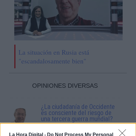
La situación en Rusia está
"escandalosamente bien"
OPINIONES DIVERSAS
¿La ciudadanía de Occidente
es consciente del riesgo de
una tercera guerra mundial?
Por
Álvaro Frutos Rosado y Gabinete
Geopolítica de Crisis
La Hora Digital -
Do Not Process My Personal