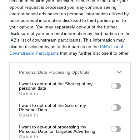
section to confirm your selection. Please note that after your
opt-out request is processed you may continue seeing
¿La ciudadanía de Occidente
interest-based ads based on personal information utilized by
es consciente del riesgo de
us or personal information disclosed to third parties prior to
una tercera guerra mundial?
your opt-out. You may separately opt-out of the further
disclosure of your personal information by third parties on the
Por
Álvaro Frutos Rosado y Gabinete
Geopolítica de Crisis
IAB’s list of downstream participants. This information may
also be disclosed by us to third parties on the
IAB’s List of
Downstream Participants
that may further disclose it to other
Suelta y confía
third parties.
Por
María Comesaña
Personal Data Processing Opt Outs
Votantes y votados
I want to opt-out of the Sharing of my
personal data.
Por
Juan Manuel Beltrán
Opted In
I want to opt-out of the Sale of my
El Conflicto de Oriente Medio:
Personal Data.
Un Nuevo Orden Autoritario
Opted In
en Construcción
I want to opt-out of processing my
Por
Álvaro Frutos Rosado y Gabinete
Personal Data for Targeted Advertising.
Geopolítica de Crisis
Opted In