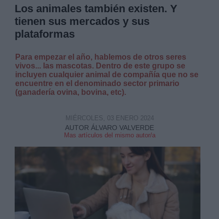
Los animales también existen. Y
tienen sus mercados y sus
plataformas
Para empezar el año, hablemos de otros seres
vivos... las mascotas. Dentro de este grupo se
incluyen cualquier animal de compañía que no se
encuentre en el denominado sector primario
(ganadería ovina, bovina, etc).
MIÉRCOLES, 03 ENERO 2024
AUTOR ÁLVARO VALVERDE
Mas artículos del mismo autor/a