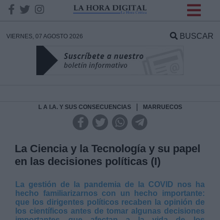
INFORMACION SOBRE LA
PROTECCIÓN DE TUS
BUSCAR
VIERNES, 07 AGOSTO 2026
DATOS
Responsable:
Finalidad:
|
L A I.A. Y SUS CONSECUENCIAS
MARRUECOS
Datos tratados:
La Ciencia y la Tecnología y su papel
en las decisiones políticas (I)
Legitimación:
La gestión de la pandemia de la COVID nos ha
hecho familiarizarnos con un hecho importante:
Destinatarios:
que los dirigentes políticos recaben la opinión de
los científicos antes de tomar algunas decisiones
importantes que afectan a la vida de los