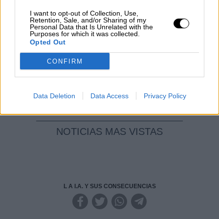
I want to opt-out of Collection, Use,
Reconquista leonesa
Retention, Sale, and/or Sharing of my
Personal Data that Is Unrelated with the
Por
Carlos Miranda
Purposes for which it was collected.
Opted Out
Clara Campoamor: Mi sueño,
CONFIRM
mi pesadilla
Por
María Pérez Herrero
Data Deletion
Data Access
Privacy Policy
NOTICIAS MAS VISTAS
L A I.A. Y SUS CONSECUENCIAS