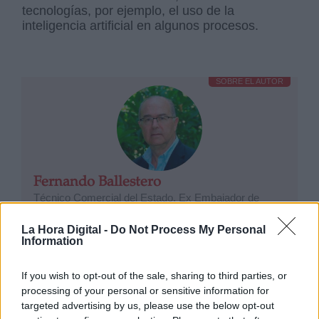
tecnologías, por ejemplo, el uso de la
inteligencia artificial en algunos procesos.
SOBRE EL AUTOR
Fernando Ballestero
Técnico Comercial del Estado. Ex Embajador de
España en la OCDE Ha ocupado puestos relevantes
en el sector público y en la empresa privada.
La Hora Digital -
Do Not Process My Personal
Information
If you wish to opt-out of the sale, sharing to third parties, or
processing of your personal or sensitive information for
OPINIONES DIVERSAS
targeted advertising by us, please use the below opt-out