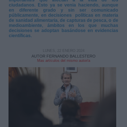
ciudadanos. Esto ya se venia haciendo, aunque
en diferente grado y sin ser comunicado
públicamente, en decisiones políticas en materia
de sanidad alimentaria, de capturas de pesca, o de
medioambiente, ámbitos en los que muchas
decisiones se adoptan basándose en evidencias
científicas.
Derechos:
LUNES, 22 ENERO 2024
link
AUTOR FERNANDO BALLESTERO
Mas artículos del mismo autor/a
Información adicional
link